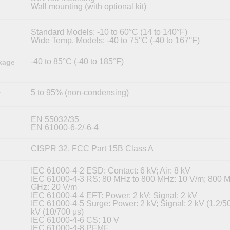
Wall mounting (with optional kit)
Standard Models: -10 to 60°C (14 to 140°F)
Wide Temp. Models: -40 to 75°C (-40 to 167°F)
-40 to 85°C (-40 to 185°F)
kage
5 to 95% (non-condensing)
y
EN 55032/35
EN 61000-6-2/-6-4
CISPR 32, FCC Part 15B Class A
IEC 61000-4-2 ESD: Contact: 6 kV; Air: 8 kV
IEC 61000-4-3 RS: 80 MHz to 800 MHz: 10 V/m; 800 M
GHz: 20 V/m
IEC 61000-4-4 EFT: Power: 2 kV; Signal: 2 kV
IEC 61000-4-5 Surge: Power: 2 kV; Signal: 2 kV (1.2/50
kV (10/700 μs)
IEC 61000-4-6 CS: 10 V
IEC 61000-4-8 PFMF