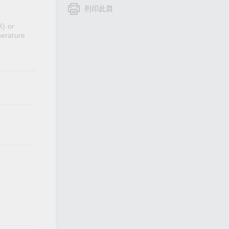
列印此頁
查看所有產品
X) or
perature