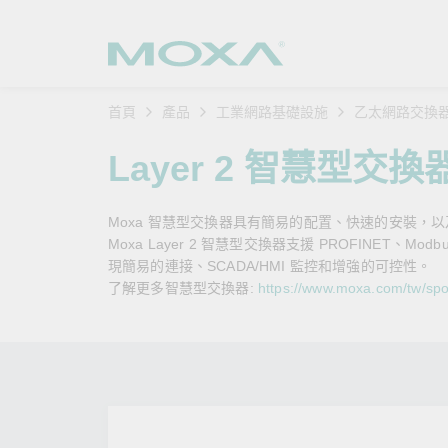
首頁
產品
工業網路基礎設施
乙太網路交換
工業網
產業聚
產品支
購買方
關於我
Layer 2 智慧型交換
乙太網
智慧製
軟體與
公司簡
搜
Moxa 智慧型交換器具有簡易的配置、快速的安裝，
安全路
軌道運
產品 FA
緣起與
Moxa Layer 2 智慧型交換器支援 PROFINET、Mo
現簡易的連接、SCADA/HMI 監控和增強的可控性。
無線 A
電力能
安全公
客戶經
了解更多智慧型交換器:
https://www.moxa.com/tw/spotl
行動通訊
石化油
軟體認
企業永
乙太網
海事船
產品生
政策
網路管
智慧交
核心價
安全遠
加入我
您的 M