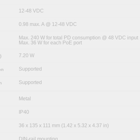
12-48 VDC
0.98 max. A @ 12-48 VDC
Max. 240 W for total PD consumption @ 48 VDC input
Max. 36 W for each PoE port
7.20 W
)
Supported
on
Supported
n
Metal
IP40
36 x 135 x 111 mm (1.42 x 5.32 x 4.37 in)
DIN-rail mounting