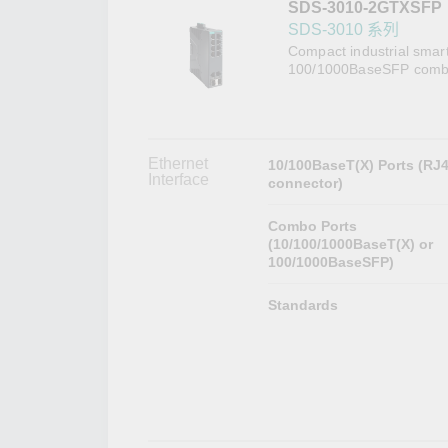
SDS-3010-2GTXSFP
網路安
新聞與
SDS-3010 系列
Compact industrial smar
100/1000BaseSFP combo 
Ethernet
10/100BaseT(X) Ports (RJ
Interface
connector)
Combo Ports
(10/100/1000BaseT(X) or
100/1000BaseSFP)
Standards