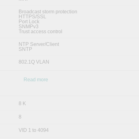
Broadcast storm protection
HTTPS/SSL
Port Lock
SNMPv3
Trust access control
NTP Server/Client
SNTP
802.1Q VLAN
Read more
8 K
8
VID 1 to 4094