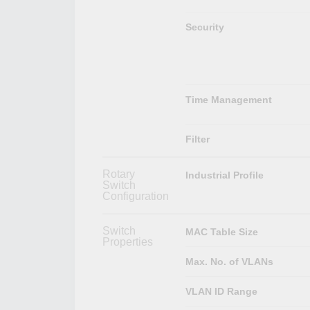
Security
Time Management
Filter
Rotary
Industrial Profile
Switch
Configuration
Switch
MAC Table Size
Properties
Max. No. of VLANs
VLAN ID Range