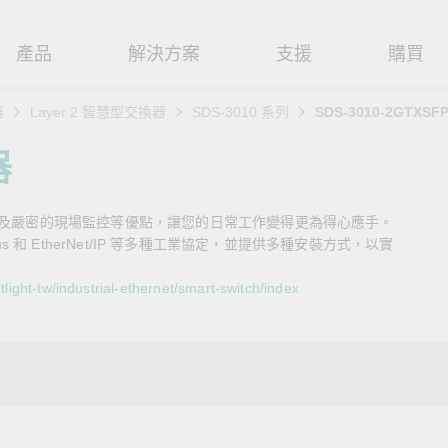
產品
解決方案
支援
購買
器
Layer 2 智慧型交換器
SDS-3010 系列
SDS-3010-2GTXSF
路基礎設施
焦
援
式
們
工業網路邊緣連接設備
技術應用
維修與保固
實踐 Moxa 理念
器
路交換器
造
文件
介
串列設備伺服器
工業網路資安
產品維修服務/RMA
尋經銷商
聯繫 Moxa
以及嚴密的現場監控等優點，讓您的日常工作變得更為得心應手。
由器
輸
Qs
創新
串列轉接器
時效性網路 (TSN)
保固政策
創造永續價值
強化 OT 網路安全
dbus 和 EtherNet/IP 等多種工業協定，並提供多種安裝方式，以實
P/橋接器/用戶端
源
告
驗與成功
協定閘道器
單對乙太網路 (SPE)
Moxa 致力實踐綠色產品政
閱讀更多網路安全專文以
ight-tw/industrial-ethernet/smart-switch/index
策，確保產品和服務全面符合
專家對工業網路安全的見
閘道器/路由器
氣
證管理
續發展
USB 轉串列轉接器/USB 集線器
Ethernet-APL
國際和本土綠色產品規範。
實用建議，為 OT 系統打
堅實的防護力。
了解詳情
路媒體轉換器
舶
命週期管理政策
多埠串列擴充板
5G 專網
了解詳情
理軟體
通
值觀與行為準則
控制器和 I/O
OT 數據整合與應用
端存取
們
OPC UA 軟體
工業物聯網
oxa 產品需要協助嗎？
聯絡技術支援團隊