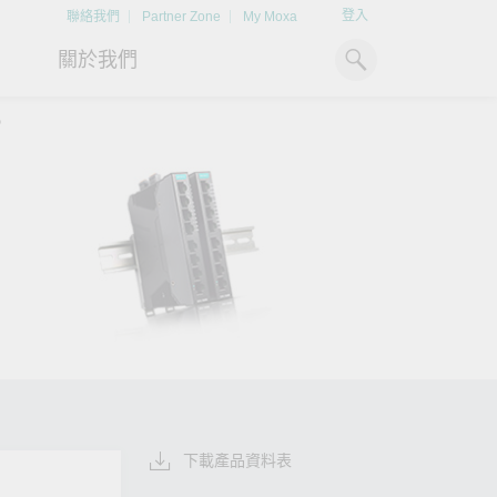
登入
聯絡我們
Partner Zone
My Moxa
關於我們
P
工業電腦
熱門話題
資源下載
x86 電腦
文件資料庫
ARM 電腦
案例研究
Moxa 人才小聯盟系統
掌握綠能脈動
強化 OT 網路
平板電腦
技術專文資料庫
掌握
如同美國職棒聯盟的人才育
探索 BESS（電池儲能系統）
閱讀更多網路安全專
解與
成，我們發展 Moxa 人才小聯
如何引領能源轉型，打造更潔
專家對工業網路安全
IIoT 閘道器
影片庫
造更
盟系統，透過這樣培育人才的
淨、更永續的能源環境。
實用建議，為 OT 系
模式，帶領同仁從小聯盟升上
堅實的防護力。
了解詳情
系統軟體
大聯盟，躍上國際舞台。
了解詳情
了解詳情
下載產品資料表