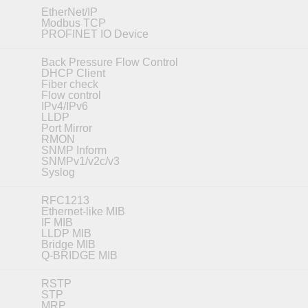
EtherNet/IP
Modbus TCP
PROFINET IO Device
Back Pressure Flow Control
DHCP Client
Fiber check
Flow control
IPv4/IPv6
LLDP
Port Mirror
RMON
SNMP Inform
SNMPv1/v2c/v3
Syslog
RFC1213
Ethernet-like MIB
IF MIB
LLDP MIB
Bridge MIB
Q-BRIDGE MIB
RSTP
STP
MRP