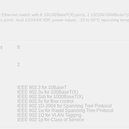
全設備
活動
IP 攝影機和影像伺服器
t Ethernet switch with 8 10/100BaseT(X) ports, 2 10/100/1000BaseT(
ports, dual 12/24/48 VDC power inputs, -10 to 60°C operating tem
8
45
2
IEEE 802.3 for 10BaseT
IEEE 802.3u for 100BaseT(X)
IEEE 802.3ab for 1000BaseT(X)
IEEE 802.3x for flow control
IEEE 802.1D-2004 for Spanning Tree Protocol
IEEE 802.1w for Rapid Spanning Tree Protocol
IEEE 802.1Q for VLAN Tagging
IEEE 802.1p for Class of Service