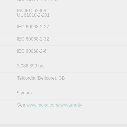
EN IEC 62368-1
UL 61010-2-201
IEC 60068-2-27
IEC 60068-2-32
IEC 60068-2-6
3,086,399 hrs
Telcordia (Bellcore), GB
5 years
See
www.moxa.com/tw/warranty