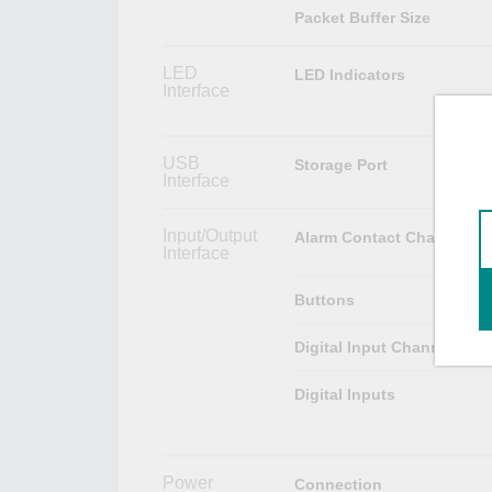
Packet Buffer Size
LED
LED Indicators
Interface
USB
Storage Port
Interface
Input/Output
Alarm Contact Channels
Interface
Buttons
Digital Input Channels
Digital Inputs
Power
Connection