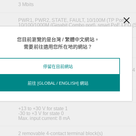
3 Mbits
PWR1, PWR2, STATE, FAULT, 10/100M (TP Port),
10/100/1000M (Gigabit Combo port), smart PoE LED 
3010-8PoE-2GTXSFP(-T) models only)
您目前瀏覽的是台灣 / 繁體中文網站。
USB Type A (for ABC-02 only)
需要前往適用您所在地的網站？
1
停留在目前網站
Relay output with current carrying capacity of 1 A @ 2
Reset button
前往 [GLOBAL / ENGLISH] 網站
1
+13 to +30 V for state 1
-30 to +3 V for state 0
Max. input current: 8 mA
2 removable 4-contact terminal block(s)