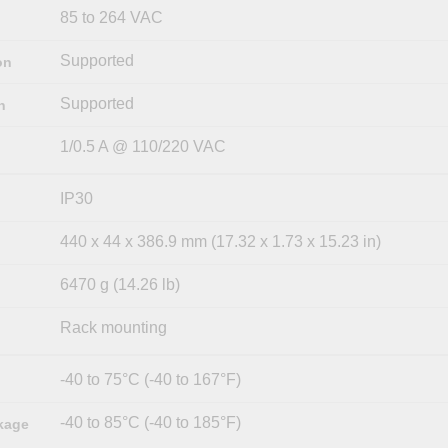
85 to 264 VAC
Supported
on
Supported
n
1/0.5 A @ 110/220 VAC
IP30
440 x 44 x 386.9 mm (17.32 x 1.73 x 15.23 in)
6470 g (14.26 lb)
Rack mounting
-40 to 75°C (-40 to 167°F)
-40 to 85°C (-40 to 185°F)
kage