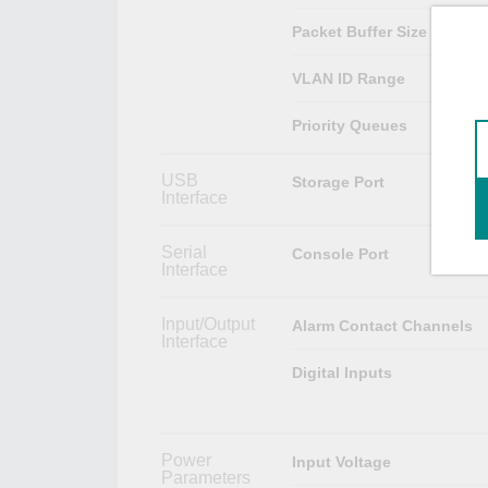
Packet Buffer Size
VLAN ID Range
Priority Queues
USB
Storage Port
Interface
Serial
Console Port
Interface
Input/Output
Alarm Contact Channels
Interface
Digital Inputs
Power
Input Voltage
Parameters