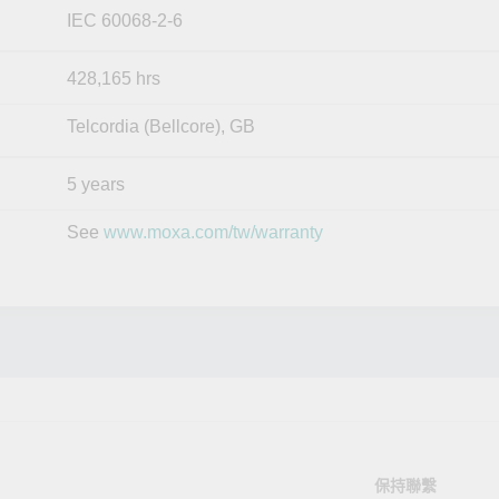
IEC 60068-2-6
428,165 hrs
Telcordia (Bellcore), GB
5 years
See
www.moxa.com/tw/warranty
保持聯繫