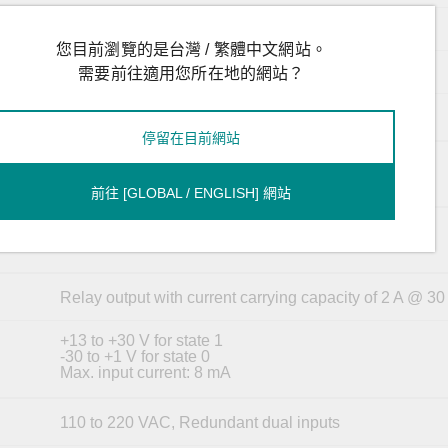
12 Mbits
您目前瀏覽的是台灣 / 繁體中文網站。
VID 1 to 4094
需要前往適用您所在地的網站？
8
停留在目前網站
USB Type A
前往 [GLOBAL / ENGLISH] 網站
USB-serial console (Type B connector)
Relay output with current carrying capacity of 2 A @ 3
+13 to +30 V for state 1
-30 to +1 V for state 0
Max. input current: 8 mA
110 to 220 VAC, Redundant dual inputs