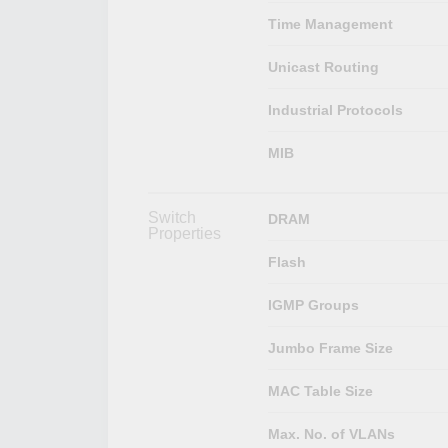
Time Management
Unicast Routing
Industrial Protocols
MIB
Switch
DRAM
Properties
Flash
IGMP Groups
Jumbo Frame Size
MAC Table Size
Max. No. of VLANs