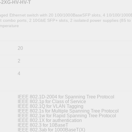
-2XG-HV-HV-T
全設備
活動
IP 攝影機和影像伺服器
naged Ethernet switch with 20 100/1000BaseSFP slots, 4 10/100/100
 combo ports, 2 10GbE SFP+ slots, 2 isolated power supplies (85 to
emperature
20
2
4
IEEE 802.1D-2004 for Spanning Tree Protocol
IEEE 802.1p for Class of Service
IEEE 802.1Q for VLAN Tagging
IEEE 802.1s for Multiple Spanning Tree Protocol
IEEE 802.1w for Rapid Spanning Tree Protocol
IEEE 802.1X for authentication
IEEE 802.3 for 10BaseT
IEEE 802.3ab for 1000BaseT(X)