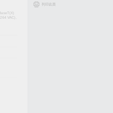
列印此頁
查看所有產品
0BaseT(X)
 264 VAC),