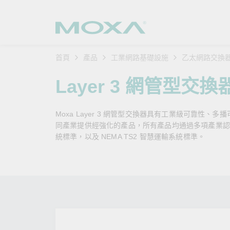
首頁
產品
工業網路基礎設施
乙太網路交換
工業網
產業聚
產品支
購買方
關於我
Layer 3 網管型交換
乙太網
智慧製
軟體與
公司簡
搜
Moxa Layer 3 網管型交換器具有工業級可靠性、多
安全路
軌道運
產品 FA
緣起與
同產業提供經強化的產品，所有產品均通過多項產業認證，例如
統標準，以及 NEMA TS2 智慧運輸系統標準。
無線 A
電力能
安全公
客戶經
行動通訊
石化油
軟體認
企業永
乙太網
海事船
產品生
政策
網路管
智慧交
核心價
安全遠
加入我
您的 M