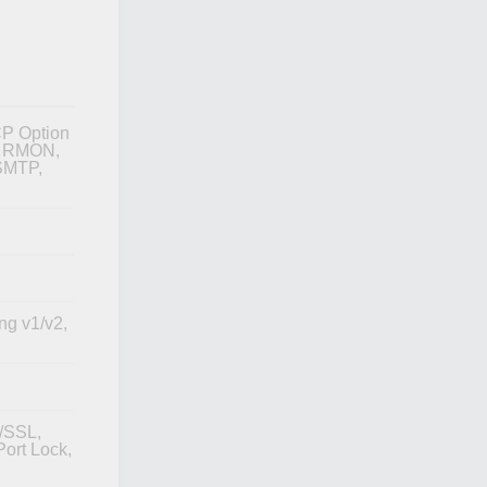
P Option
r, RMON,
SMTP,
ng v1/v2,
S/SSL,
ort Lock,