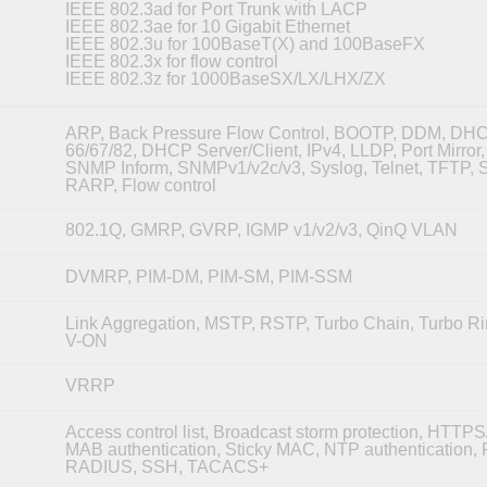
IEEE 802.3ad for Port Trunk with LACP
IEEE 802.3ae for 10 Gigabit Ethernet
IEEE 802.3u for 100BaseT(X) and 100BaseFX
IEEE 802.3x for flow control
IEEE 802.3z for 1000BaseSX/LX/LHX/ZX
ARP, Back Pressure Flow Control, BOOTP, DDM, DHC
66/67/82, DHCP Server/Client, IPv4, LLDP, Port Mirro
SNMP Inform, SNMPv1/v2c/v3, Syslog, Telnet, TFTP, 
RARP, Flow control
802.1Q, GMRP, GVRP, IGMP v1/v2/v3, QinQ VLAN
DVMRP, PIM-DM, PIM-SM, PIM-SSM
Link Aggregation, MSTP, RSTP, Turbo Chain, Turbo Ri
V-ON
VRRP
Access control list, Broadcast storm protection, HTTP
MAB authentication, Sticky MAC, NTP authentication, P
RADIUS, SSH, TACACS+