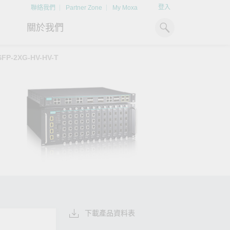
登入
聯絡我們
Partner Zone
My Moxa
關於我們
SFP-2XG-HV-HV-T
工業電腦
熱門話題
資源下載
x86 電腦
文件資料庫
ARM 電腦
案例研究
Moxa 人才小聯盟系統
強化 OT 網路安全
掌握綠能脈動
平板電腦
技術專文資料庫
統）
如同美國職棒聯盟的人才育
閱讀更多網路安全專文以掌握
探索 BESS（電池儲
更潔
成，我們發展 Moxa 人才小聯
專家對工業網路安全的見解與
如何引領能源轉型，
IIoT 閘道器
影片庫
盟系統，透過這樣培育人才的
實用建議，為 OT 系統打造更
淨、更永續的能源環
模式，帶領同仁從小聯盟升上
堅實的防護力。
了解詳情
系統軟體
大聯盟，躍上國際舞台。
了解詳情
了解詳情
下載產品資料表