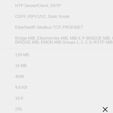
NTP Server/Client, SNTP
OSPF, RIPV1/V2, Static Route
EtherNet/IP, Modbus TCP, PROFINET
Bridge MIB, Ethernet-like MIB, MIB-II, P-BRIDGE MIB, 
BRIDGE MIB, RMON MIB Groups 1, 2, 3, 9, RSTP MIB
128 MB
16 MB
4096
9.6 KB
16 K
256