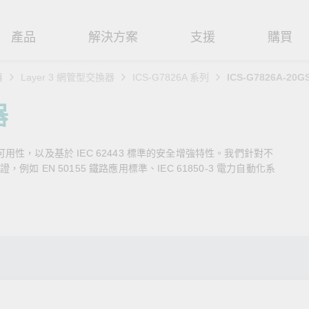
產品
解決方案
支援
購買
器
Layer 3 網管型交換器
ICS-G7826A 系列
ICS-G7826A-20G
路基礎設施
焦
援
式
們
工業網路邊緣連接設備
技術應用
維修與保固
實踐 Moxa 理念
器
路交換器
造
文件
介
串列設備伺服器
工業網路資安
產品維修服務/RMA
尋經銷商
聯繫 Moxa
播可用性，以及基於 IEC 62443 標準的安全增強特性。我們針對不
由器
輸
Qs
創新
串列轉接器
時效性網路 (TSN)
保固政策
強化 OT 網路安全
創造永續價值
掌握綠能脈動
 EN 50155 鐵路應用標準、IEC 61850-3 電力自動化系
P/橋接器/用戶端
源
告
驗與成功
協定閘道器
單對乙太網路 (SPE)
閱讀更多網路安全專文以掌握
Moxa 致力實踐綠色產品政
探索 BESS（電池儲能系
專家對工業網路安全的見解與
策，確保產品和服務全面符合
如何引領能源轉型，打造
閘道器/路由器
氣
證管理
續發展
USB 轉串列轉接器/USB 集線器
Ethernet-APL
實用建議，為 OT 系統打造更
國際和本土綠色產品規範。
淨、更永續的能源環境。
堅實的防護力。
了解詳情
了解詳情
路媒體轉換器
舶
命週期管理政策
多埠串列擴充板
5G 專網
了解詳情
理軟體
通
值觀與行為準則
控制器和 I/O
OT 數據整合與應用
端存取
們
OPC UA 軟體
工業物聯網
oxa 產品需要協助嗎？
聯絡技術支援團隊