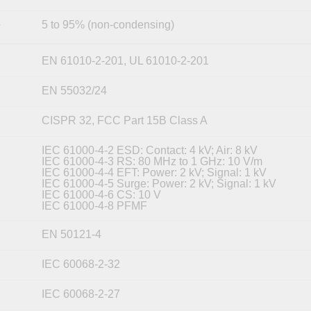
5 to 95% (non-condensing)
y
EN 61010-2-201, UL 61010-2-201
EN 55032/24
CISPR 32, FCC Part 15B Class A
IEC 61000-4-2 ESD: Contact: 4 kV; Air: 8 kV
IEC 61000-4-3 RS: 80 MHz to 1 GHz: 10 V/m
IEC 61000-4-4 EFT: Power: 2 kV; Signal: 1 kV
IEC 61000-4-5 Surge: Power: 2 kV; Signal: 1 kV
IEC 61000-4-6 CS: 10 V
IEC 61000-4-8 PFMF
EN 50121-4
IEC 60068-2-32
IEC 60068-2-27