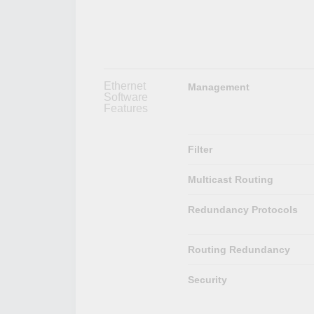
Ethernet
Management
Software
Features
Filter
Multicast Routing
Redundancy Protocols
Routing Redundancy
Security