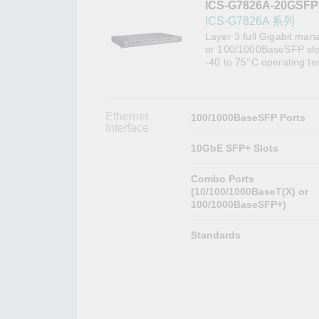
ICS-G7826A-20GSFP
網路安
新聞與
ICS-G7826A 系列
Layer 3 full Gigabit ma
or 100/1000BaseSFP slot
-40 to 75°C operating t
Ethernet
100/1000BaseSFP Ports
Interface
10GbE SFP+ Slots
Combo Ports
(10/100/1000BaseT(X) or
100/1000BaseSFP+)
Standards