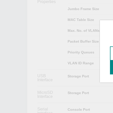
Properties
Jumbo Frame Size
MAC Table Size
Max. No. of VLANs
Packet Buffer Size
Priority Queues
VLAN ID Range
USB
Storage Port
Interface
MicroSD
Storage Port
Interface
Serial
Console Port