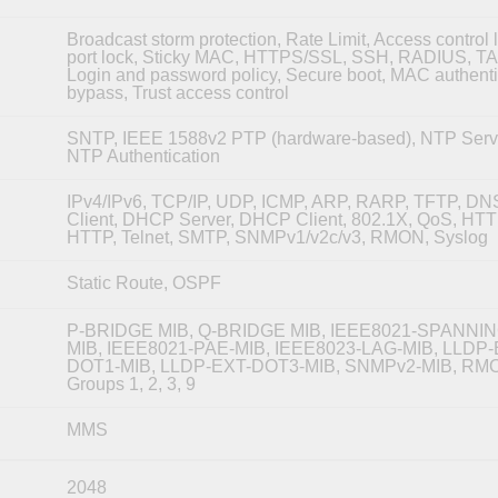
Broadcast storm protection, Rate Limit, Access control li
port lock, Sticky MAC, HTTPS/SSL, SSH, RADIUS, 
Login and password policy, Secure boot, MAC authenti
bypass, Trust access control
SNTP, IEEE 1588v2 PTP (hardware-based), NTP Serve
NTP Authentication
IPv4/IPv6, TCP/IP, UDP, ICMP, ARP, RARP, TFTP, DN
Client, DHCP Server, DHCP Client, 802.1X, QoS, HT
HTTP, Telnet, SMTP, SNMPv1/v2c/v3, RMON, Syslog
Static Route, OSPF
P-BRIDGE MIB, Q-BRIDGE MIB, IEEE8021-SPANNI
MIB, IEEE8021-PAE-MIB, IEEE8023-LAG-MIB, LLDP-
DOT1-MIB, LLDP-EXT-DOT3-MIB, SNMPv2-MIB, RM
Groups 1, 2, 3, 9
MMS
2048