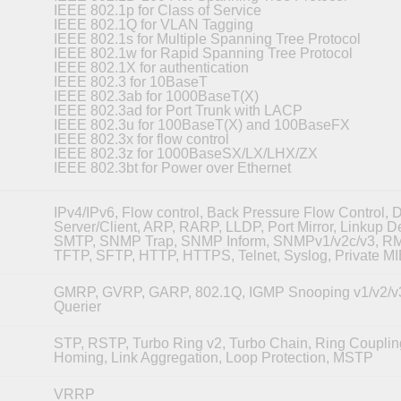
IEEE 802.1p for Class of Service
IEEE 802.1Q for VLAN Tagging
IEEE 802.1s for Multiple Spanning Tree Protocol
IEEE 802.1w for Rapid Spanning Tree Protocol
IEEE 802.1X for authentication
IEEE 802.3 for 10BaseT
IEEE 802.3ab for 1000BaseT(X)
IEEE 802.3ad for Port Trunk with LACP
IEEE 802.3u for 100BaseT(X) and 100BaseFX
IEEE 802.3x for flow control
IEEE 802.3z for 1000BaseSX/LX/LHX/ZX
IEEE 802.3bt for Power over Ethernet
IPv4/IPv6, Flow control, Back Pressure Flow Control,
Server/Client, ARP, RARP, LLDP, Port Mirror, Linkup De
SMTP, SNMP Trap, SNMP Inform, SNMPv1/v2c/v3, R
TFTP, SFTP, HTTP, HTTPS, Telnet, Syslog, Private M
GMRP, GVRP, GARP, 802.1Q, IGMP Snooping v1/v2/v
Querier
STP, RSTP, Turbo Ring v2, Turbo Chain, Ring Couplin
Homing, Link Aggregation, Loop Protection, MSTP
VRRP