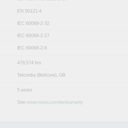
EN 50121-4
IEC 60068-2-32
IEC 60068-2-27
IEC 60068-2-6
479,574 hrs
Telcordia (Bellcore), GB
5 years
See
www.moxa.com/tw/warranty