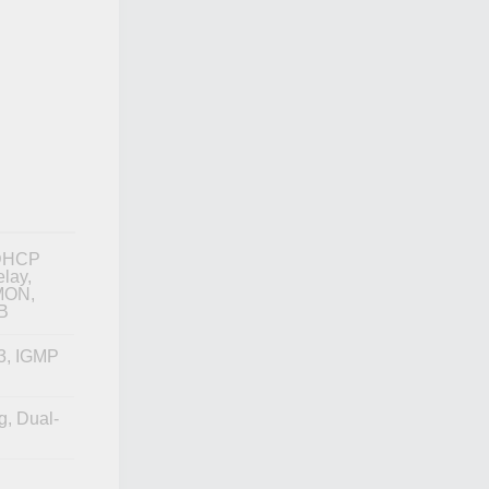
 DHCP
lay,
MON,
IB
3, IGMP
g, Dual-