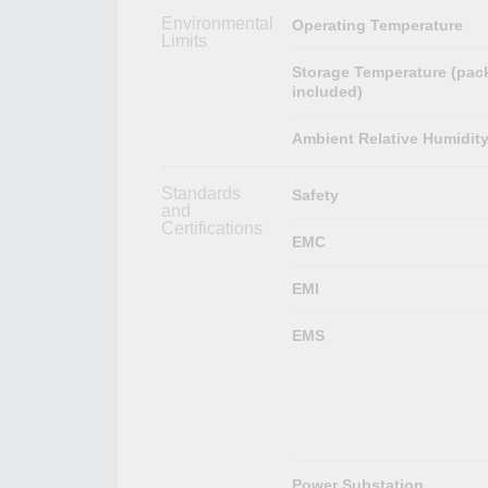
Environmental
Operating Temperature
Limits
Storage Temperature (pac
included)
Ambient Relative Humidit
Standards
Safety
and
Certifications
EMC
EMI
EMS
Power Substation