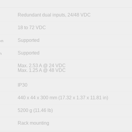
Redundant dual inputs, 24/48 VDC
18 to 72 VDC
Supported
on
Supported
n
Max. 2.53 A @ 24 VDC
Max. 1.25 A @ 48 VDC
IP30
440 x 44 x 300 mm (17.32 x 1.37 x 11.81 in)
5200 g (11.46 lb)
Rack mounting