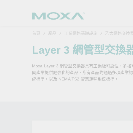
首頁
產品
工業網路基礎設施
乙太網路交換
工業網
產業聚
產品支
購買方
關於我
Layer 3 網管型交換
乙太網
智慧製
軟體與
公司簡
搜
Moxa Layer 3 網管型交換器具有工業級可靠性、多
安全路
軌道運
產品 FA
緣起與
同產業提供經強化的產品，所有產品均通過多項產業認證，例如
統標準，以及 NEMA TS2 智慧運輸系統標準。
無線 A
電力能
安全公
客戶經
行動通訊
石化油
軟體認
企業永
乙太網
海事船
產品生
政策
網路管
智慧交
核心價
安全遠
加入我
您的 M