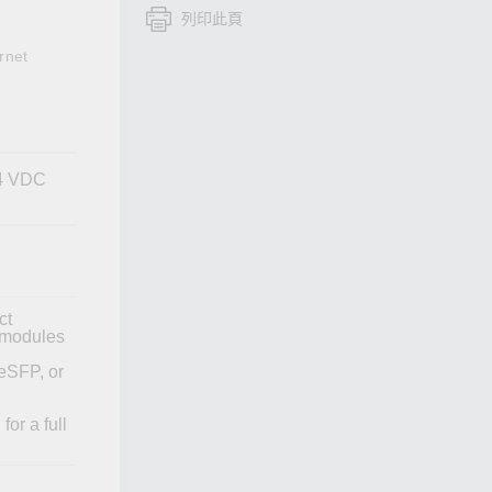
列印此頁
查看所有產品
rnet
24 VDC
ct
e modules
eSFP, or
or a full