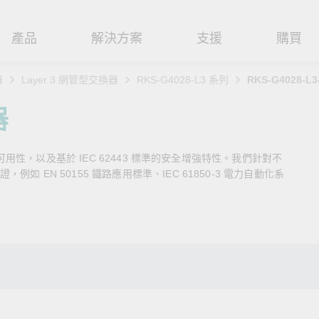
產品
解決方案
支援
購買
器
Layer 3 網管型交換器
RKS-G4028-L3 系列
RKS-G4028-L3
路基礎設施
焦
援
式
們
工業網路邊緣連接設備
技術應用
維修與保固
實踐 Moxa 理念
器
路交換器
造
文件
介
串列設備伺服器
工業網路資安
產品維修服務/RMA
尋經銷商
聯繫 Moxa
播可用性，以及基於 IEC 62443 標準的安全增強特性。我們針對不
由器
輸
Qs
創新
串列轉接器
時效性網路 (TSN)
保固政策
創造永續價值
強化 OT 網路安全
 EN 50155 鐵路應用標準、IEC 61850-3 電力自動化系
P/橋接器/用戶端
源
告
驗與成功
協定閘道器
單對乙太網路 (SPE)
Moxa 致力實踐綠色產品政
閱讀更多網路安全專文以
策，確保產品和服務全面符合
專家對工業網路安全的見
閘道器/路由器
氣
證管理
續發展
USB 轉串列轉接器/USB 集線器
Ethernet-APL
國際和本土綠色產品規範。
實用建議，為 OT 系統打
堅實的防護力。
了解詳情
路媒體轉換器
舶
命週期管理政策
多埠串列擴充板
5G 專網
了解詳情
理軟體
通
值觀與行為準則
控制器和 I/O
OT 數據整合與應用
端存取
們
OPC UA 軟體
工業物聯網
oxa 產品需要協助嗎？
聯絡技術支援團隊