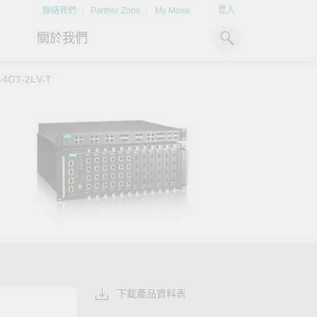
登入
聯絡我們
Partner Zone
My Moxa
關於我們
-4GT-2LV-T
工業電腦
熱門話題
資源下載
x86 電腦
文件資料庫
ARM 電腦
案例研究
Moxa 人才小聯盟系統
掌握綠能脈動
強化 OT 網路
平板電腦
技術專文資料庫
掌握
如同美國職棒聯盟的人才育
探索 BESS（電池儲能系統）
閱讀更多網路安全專
解與
成，我們發展 Moxa 人才小聯
如何引領能源轉型，打造更潔
專家對工業網路安全
IIoT 閘道器
影片庫
造更
盟系統，透過這樣培育人才的
淨、更永續的能源環境。
實用建議，為 OT 系
模式，帶領同仁從小聯盟升上
堅實的防護力。
了解詳情
系統軟體
大聯盟，躍上國際舞台。
了解詳情
了解詳情
下載產品資料表