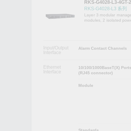
RKS-G4028-L3-4GT-2
網路安
新聞與
RKS-G4028-L3 系列
Layer 3 modular managed
modules, 2 isolated pow
Input/Output
Alarm Contact Channels
Interface
Ethernet
10/100/1000BaseT(X) Port
Interface
(RJ45 connector)
Module
Standards