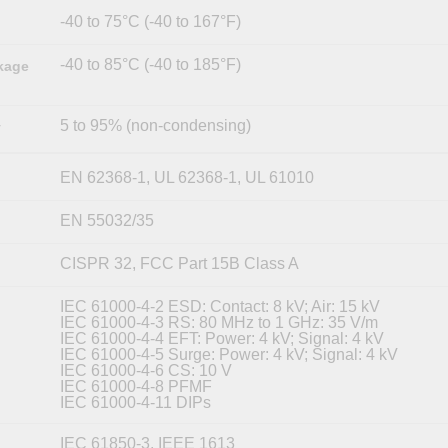
-40 to 75°C (-40 to 167°F)
-40 to 85°C (-40 to 185°F)
kage
5 to 95% (non-condensing)
y
EN 62368-1, UL 62368-1, UL 61010
EN 55032/35
CISPR 32, FCC Part 15B Class A
IEC 61000-4-2 ESD: Contact: 8 kV; Air: 15 kV
IEC 61000-4-3 RS: 80 MHz to 1 GHz: 35 V/m
IEC 61000-4-4 EFT: Power: 4 kV; Signal: 4 kV
IEC 61000-4-5 Surge: Power: 4 kV; Signal: 4 kV
IEC 61000-4-6 CS: 10 V
IEC 61000-4-8 PFMF
IEC 61000-4-11 DIPs
IEC 61850-3, IEEE 1613