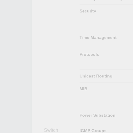
Security
Time Management
Protocols
Unicast Routing
MIB
Power Substation
Switch
IGMP Groups