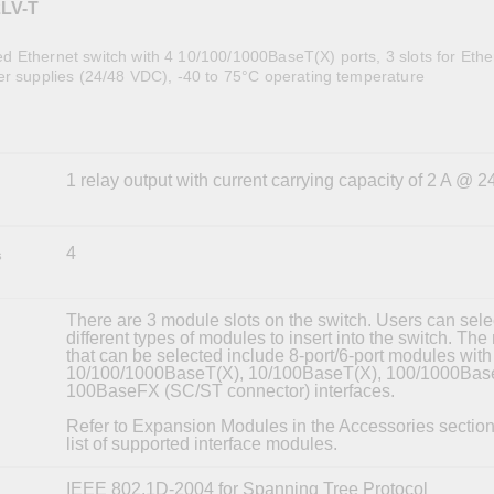
LV-T
全設備
活動
IP 攝影機和影像伺服器
 Ethernet switch with 4 10/100/1000BaseT(X) ports, 3 slots for Ethe
er supplies (24/48 VDC), -40 to 75°C operating temperature
1 relay output with current carrying capacity of 2 A @ 
4
s
There are 3 module slots on the switch. Users can sele
different types of modules to insert into the switch. Th
that can be selected include 8-port/6-port modules with
10/100/1000BaseT(X), 10/100BaseT(X), 100/1000Bas
100BaseFX (SC/ST connector) interfaces.
Refer to Expansion Modules in the Accessories section f
list of supported interface modules.
IEEE 802.1D-2004 for Spanning Tree Protocol