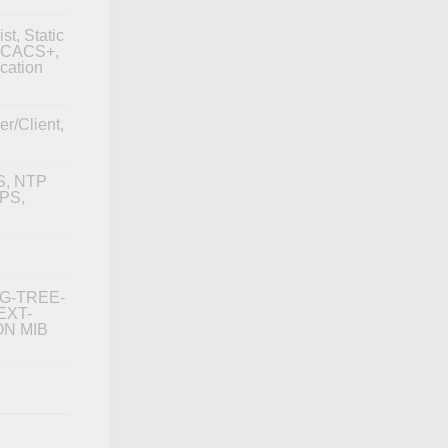
st, Static
TACACS+,
cation
r/Client,
S, NTP
TPS,
NG-TREE-
EXT-
ON MIB