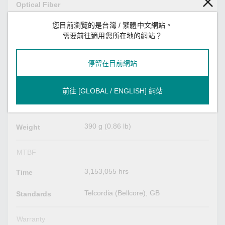
Optical Fiber
您目前瀏覽的是台灣 / 繁體中文網站。
Optical Fiber
Read more
需要前往適用您所在地的網站？
Power Parameters
停留在目前網站
7.57 W (max.)
Power
Consumption
前往 [GLOBAL / ENGLISH] 網站
Physical Characteristics
390 g (0.86 lb)
Weight
MTBF
3,153,055 hrs
Time
Telcordia (Bellcore), GB
Standards
Warranty