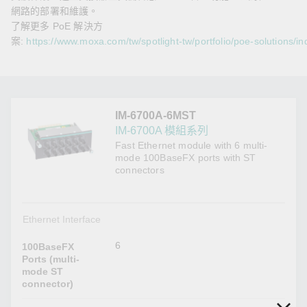
網路的部署和維護。
了解更多 PoE 解決方
案:
https://www.moxa.com/tw/spotlight-tw/portfolio/poe-solutions/in
IM-6700A-6MST
IM-6700A 模組系列
Fast Ethernet module with 6 multi-
mode 100BaseFX ports with ST
connectors
Ethernet Interface
6
100BaseFX
Ports (multi-
mode ST
connector)