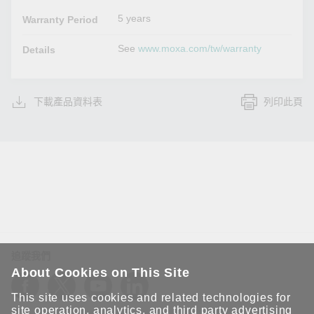
5 years
Warranty Period
See
www.moxa.com/tw/warranty
Details
下載產品資料表
列印此頁
追蹤我們
About Cookies on This Site
This site uses cookies and related technologies for
site operation, analytics, and third party advertising