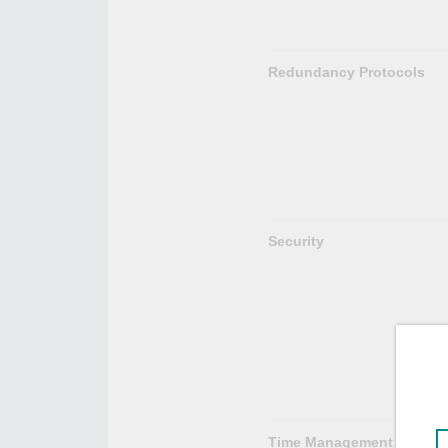
Redundancy Protocols
Security
Time Management