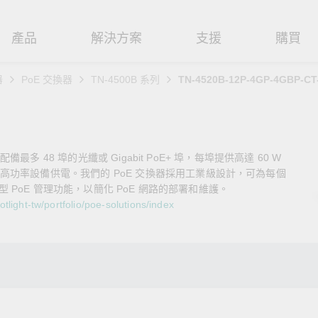
產品
解決方案
支援
購買
器
PoE 交換器
TN-4500B 系列
TN-4520B-12P-4GP-4GBP-CT
路基礎設施
焦
援
式
們
工業網路邊緣連接設備
技術應用
維修與保固
實踐 Moxa 理念
路交換器
造
文件
介
串列設備伺服器
工業網路資安
產品維修服務/RMA
尋經銷商
聯繫 Moxa
備最多 48 埠的光纖或 Gigabit PoE+ 埠，每埠提供高達 60 W
由器
輸
Qs
創新
串列轉接器
時效性網路 (TSN)
保固政策
創造永續價值
強化 OT 網路安全
功率設備供電。我們的 PoE 交換器採用工業級設計，可為每個
型 PoE 管理功能，以簡化 PoE 網路的部署和維護。
P/橋接器/用戶端
源
告
驗與成功
協定閘道器
單對乙太網路 (SPE)
Moxa 致力實踐綠色產品政
閱讀更多網路安全專文以
light-tw/portfolio/poe-solutions/index
策，確保產品和服務全面符合
專家對工業網路安全的見
閘道器/路由器
氣
證管理
續發展
USB 轉串列轉接器/USB 集線器
Ethernet-APL
國際和本土綠色產品規範。
實用建議，為 OT 系統打
堅實的防護力。
了解詳情
路媒體轉換器
舶
命週期管理政策
多埠串列擴充板
5G 專網
了解詳情
理軟體
通
值觀與行為準則
控制器和 I/O
OT 數據整合與應用
端存取
們
OPC UA 軟體
工業物聯網
oxa 產品需要協助嗎？
聯絡技術支援團隊