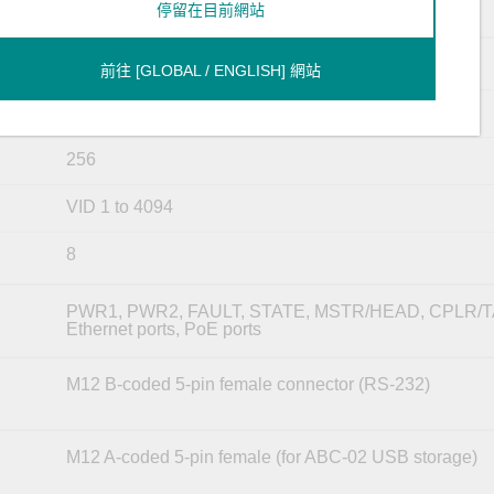
NTP Server/Client
停留在目前網站
16 K
前往 [GLOBAL / ENGLISH] 網站
1024
256
VID 1 to 4094
8
PWR1, PWR2, FAULT, STATE, MSTR/HEAD, CPLR/TA
Ethernet ports, PoE ports
M12 B-coded 5-pin female connector (RS-232)
M12 A-coded 5-pin female (for ABC-02 USB storage)