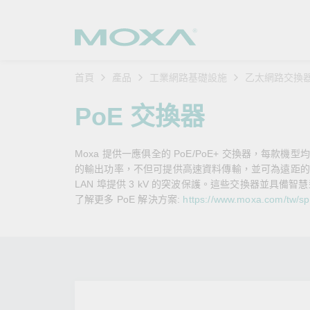
首頁
產品
工業網路基礎設施
乙太網路交換
工業網
產業聚
產品支
購買方
關於我
PoE 交換器
乙太網
智慧製
軟體與
公司簡
搜
Moxa 提供一應俱全的 PoE/PoE+ 交換器，每款機型均配
安全路
軌道運
產品 FA
緣起與
的輸出功率，不但可提供高速資料傳輸，並可為遠距的高
LAN 埠提供 3 kV 的突波保護。這些交換器並具備智慧
無線 A
電力能
安全公
客戶經
了解更多 PoE 解決方案:
https://www.moxa.com/tw/spot
行動通訊
石化油
軟體認
企業永
乙太網
海事船
產品生
政策
網路管
智慧交
核心價
安全遠
加入我
您的 M