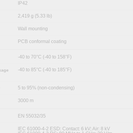
IP42
2,419 g (5.33 lb)
Wall mounting
PCB conformal coating
-40 to 70°C (-40 to 158°F)
-40 to 85°C (-40 to 185°F)
kage
5 to 95% (non-condensing)
y
3000 m
EN 55032/35
IEC 61000-4-2 ESD: Contact: 6 kV; Air: 8 kV