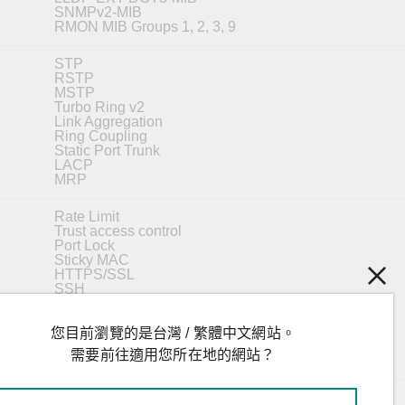
SNMPv2-MIB
RMON MIB Groups 1, 2, 3, 9
STP
RSTP
MSTP
Turbo Ring v2
Link Aggregation
Ring Coupling
Static Port Trunk
LACP
MRP
Rate Limit
Trust access control
Port Lock
Sticky MAC
HTTPS/SSL
SSH
RADIUS
TACACS+
Access control list
您目前瀏覽的是台灣 / 繁體中文網站。
Login and password policy
需要前往適用您所在地的網站？
DHCP Snooping
SNTP Server/Client