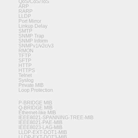
QoS/CoS/ToS
ARP
RARP
LLDP
Port Mirror
Linkup Delay
SMTP
SNMP Trap
SNMP Inform
SNMPv1/v2c/v3
RMON
TFTP
SFTP
HTTP
HTTPS
Telnet
Syslog
Private MIB
Loop Protection
P-BRIDGE MIB
Q-BRIDGE MIB
Ethernet-like MIB
IEEE8021-SPANNING-TREE-MIB
IEEE8021-PAE-MIB
IEEE8023-LAG-MIB
LLDP-EXT-DOT1-MIB
LLDP-EXT-DOT3-MIB