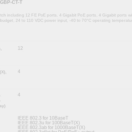
4GBP-CT-T
全設備
活動
IP 攝影機和影像伺服器
ch including 12 FE PoE ports, 4 Gigabit PoE ports, 4 Gigabit ports w
budget, 24 to 110 VDC power input, -40 to 70°C operating temperatur
12
,
4
(X),
4
s
e
ay)
IEEE 802.3 for 10BaseT
IEEE 802.3u for 100BaseT(X)
IEEE 802.3ab for 1000BaseT(X)