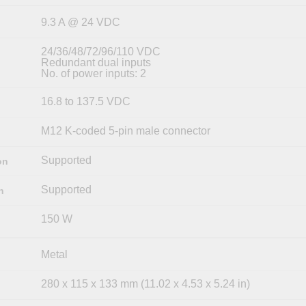
9.3 A @ 24 VDC
24/36/48/72/96/110 VDC
Redundant dual inputs
No. of power inputs: 2
16.8 to 137.5 VDC
M12 K-coded 5-pin male connector
Supported
on
Supported
n
150 W
Metal
280 x 115 x 133 mm (11.02 x 4.53 x 5.24 in)