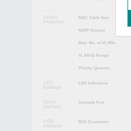
Switch
MAC Table Size
Properties
IGMP Groups
Max. No. of VLANs
VLAN ID Range
Priority Queues
LED
LED Indicators
Interface
Serial
Console Port
Interface
USB
M12 Connector
Interface