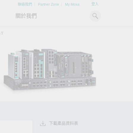
登入
聯絡我們
Partner Zone
My Moxa
關於我們
-T
工業電腦
熱門話題
資源下載
x86 電腦
文件資料庫
ARM 電腦
案例研究
Moxa 人才小聯盟系統
掌握綠能脈動
強化 OT 網路
平板電腦
技術專文資料庫
掌握
如同美國職棒聯盟的人才育
探索 BESS（電池儲能系統）
閱讀更多網路安全專
解與
成，我們發展 Moxa 人才小聯
如何引領能源轉型，打造更潔
專家對工業網路安全
IIoT 閘道器
影片庫
造更
盟系統，透過這樣培育人才的
淨、更永續的能源環境。
實用建議，為 OT 系
模式，帶領同仁從小聯盟升上
堅實的防護力。
了解詳情
系統軟體
大聯盟，躍上國際舞台。
了解詳情
了解詳情
下載產品資料表