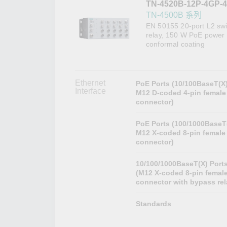
TN-4520B-12P-4GP-
網路安
新聞與
TN-4500B 系列
EN 50155 20-port L2 swit
relay, 150 W PoE power 
conformal coating
Ethernet
PoE Ports (10/100BaseT(X)
Interface
M12 D-coded 4-pin female
connector)
PoE Ports (100/1000BaseT
M12 X-coded 8-pin female
connector)
10/100/1000BaseT(X) Port
(M12 X-coded 8-pin femal
connector with bypass rel
Standards