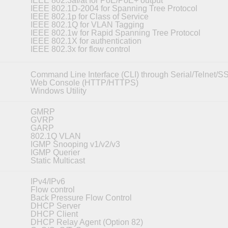
IEEE 802.3af/at for PoE/PoE+ output
IEEE 802.1D-2004 for Spanning Tree Protocol
IEEE 802.1p for Class of Service
IEEE 802.1Q for VLAN Tagging
IEEE 802.1w for Rapid Spanning Tree Protocol
IEEE 802.1X for authentication
IEEE 802.3x for flow control
Command Line Interface (CLI) through Serial/Telnet/S
Web Console (HTTP/HTTPS)
Windows Utility
GMRP
GVRP
GARP
802.1Q VLAN
IGMP Snooping v1/v2/v3
IGMP Querier
Static Multicast
IPv4/IPv6
Flow control
Back Pressure Flow Control
DHCP Server
DHCP Client
DHCP Relay Agent (Option 82)