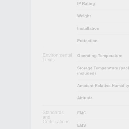
IP Rating
Weight
Installation
Protection
Environmental
Operating Temperature
Limits
Storage Temperature (pac
included)
Ambient Relative Humidit
Altitude
Standards
EMC
and
Certifications
EMS