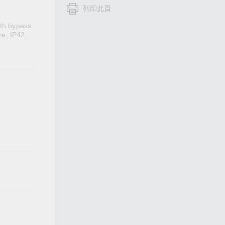
列印此頁
查看所有產品
ith bypass
e, IP42,