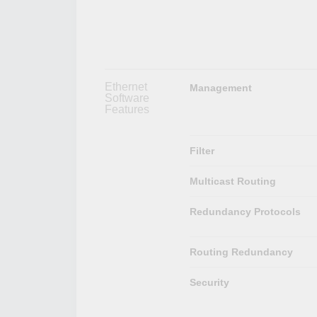
Ethernet
Management
Software
Features
Filter
Multicast Routing
Redundancy Protocols
Routing Redundancy
Security