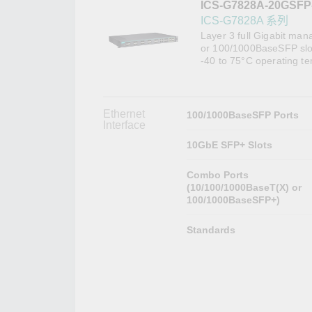
ICS-G7828A-20GSFP
網路安
新聞與
ICS-G7828A 系列
Layer 3 full Gigabit ma
or 100/1000BaseSFP slot
-40 to 75°C operating t
Ethernet
100/1000BaseSFP Ports
Interface
10GbE SFP+ Slots
Combo Ports
(10/100/1000BaseT(X) or
100/1000BaseSFP+)
Standards