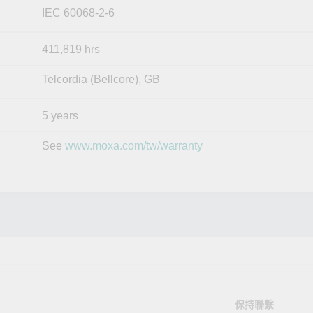
IEC 60068-2-6
411,819 hrs
Telcordia (Bellcore), GB
5 years
See
www.moxa.com/tw/warranty
保持聯繫