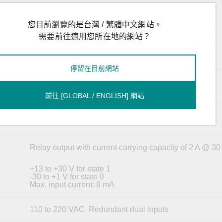
12 Mbits
您目前瀏覽的是台灣 / 繁體中文網站。
VID 1 to 4094
需要前往適用您所在地的網站？
8
停留在目前網站
USB Type A
前往 [GLOBAL / ENGLISH] 網站
USB-serial console (Type B connector)
Relay output with current carrying capacity of 2 A @ 3
+13 to +30 V for state 1
-30 to +1 V for state 0
Max. input current: 8 mA
110 to 220 VAC, Redundant dual inputs