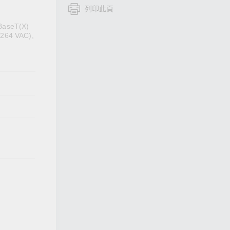
列印此頁
查看所有產品
0BaseT(X)
 264 VAC),