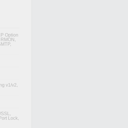
P Option
r, RMON,
SMTP,
ng v1/v2,
S/SSL,
ort Lock,