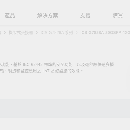
產品
解決方案
支援
購買
器
機架式交換器
ICS-G7828A 系列
ICS-G7828A-20GSFP-4XG
路基礎設施
焦
援
式
們
工業網路邊緣連接設備
技術應用
維修與保固
實踐 Moxa 理念
路交換器
造
文件
介
串列設備伺服器
工業網路資安
產品維修服務/RMA
尋經銷商
聯繫 Moxa
交換功能、基於 IEC 62443 標準的安全功能，以及毫秒級快速多播
由器
輸
Qs
創新
串列轉接器
時效性網路 (TSN)
保固政策
創造永續價值
強化 OT 網路安全
、製造和監控應用之 IIoT 基礎設施的效能。
P/橋接器/用戶端
源
告
驗與成功
協定閘道器
單對乙太網路 (SPE)
Moxa 致力實踐綠色產品政
閱讀更多網路安全專文以
策，確保產品和服務全面符合
專家對工業網路安全的見
閘道器/路由器
氣
證管理
續發展
USB 轉串列轉接器/USB 集線器
Ethernet-APL
國際和本土綠色產品規範。
實用建議，為 OT 系統打
堅實的防護力。
了解詳情
路媒體轉換器
舶
命週期管理政策
多埠串列擴充板
5G 專網
了解詳情
理軟體
通
值觀與行為準則
控制器和 I/O
OT 數據整合與應用
端存取
們
OPC UA 軟體
工業物聯網
oxa 產品需要協助嗎？
聯絡技術支援團隊