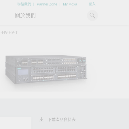
登入
聯絡我們
Partner Zone
My Moxa
關於我們
-HV-HV-T
工業電腦
熱門話題
資源下載
x86 電腦
文件資料庫
ARM 電腦
案例研究
Moxa 人才小聯盟系統
掌握綠能脈動
強化 OT 網路
平板電腦
技術專文資料庫
掌握
如同美國職棒聯盟的人才育
探索 BESS（電池儲能系統）
閱讀更多網路安全專
解與
成，我們發展 Moxa 人才小聯
如何引領能源轉型，打造更潔
專家對工業網路安全
IIoT 閘道器
影片庫
造更
盟系統，透過這樣培育人才的
淨、更永續的能源環境。
實用建議，為 OT 系
模式，帶領同仁從小聯盟升上
堅實的防護力。
了解詳情
系統軟體
大聯盟，躍上國際舞台。
了解詳情
了解詳情
下載產品資料表