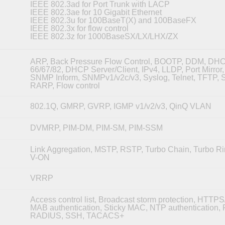
IEEE 802.3ad for Port Trunk with LACP
IEEE 802.3ae for 10 Gigabit Ethernet
IEEE 802.3u for 100BaseT(X) and 100BaseFX
IEEE 802.3x for flow control
IEEE 802.3z for 1000BaseSX/LX/LHX/ZX
ARP, Back Pressure Flow Control, BOOTP, DDM, DHC
66/67/82, DHCP Server/Client, IPv4, LLDP, Port Mirro
SNMP Inform, SNMPv1/v2c/v3, Syslog, Telnet, TFTP, 
RARP, Flow control
802.1Q, GMRP, GVRP, IGMP v1/v2/v3, QinQ VLAN
DVMRP, PIM-DM, PIM-SM, PIM-SSM
Link Aggregation, MSTP, RSTP, Turbo Chain, Turbo Ri
V-ON
VRRP
Access control list, Broadcast storm protection, HTTP
MAB authentication, Sticky MAC, NTP authentication, P
RADIUS, SSH, TACACS+