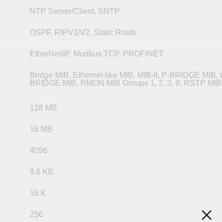
NTP Server/Client, SNTP
OSPF, RIPV1/V2, Static Route
EtherNet/IP, Modbus TCP, PROFINET
Bridge MIB, Ethernet-like MIB, MIB-II, P-BRIDGE MIB, 
BRIDGE MIB, RMON MIB Groups 1, 2, 3, 9, RSTP MIB
128 MB
16 MB
4096
9.6 KB
16 K
256