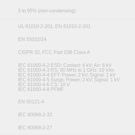
5 to 95% (non-condensing)
y
UL 61010-2-201, EN 61010-2-201
EN 55032/24
CISPR 32, FCC Part 15B Class A
IEC 61000-4-2 ESD: Contact: 4 kV; Air: 8 kV
IEC 61000-4-3 RS: 80 MHz to 1 GHz: 10 V/m
IEC 61000-4-4 EFT: Power: 2 kV; Signal: 1 kV
IEC 61000-4-5 Surge: Power: 2 kV; Signal: 1 kV
IEC 61000-4-6 CS: 10 V
IEC 61000-4-8 PFMF
EN 50121-4
IEC 60068-2-32
IEC 60068-2-27