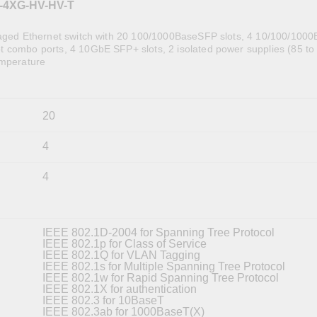
-4XG-HV-HV-T
全設備
活動
IP 攝影機和影像伺服器
naged Ethernet switch with 20 100/1000BaseSFP slots, 4 10/100/100
 combo ports, 4 10GbE SFP+ slots, 2 isolated power supplies (85 to
emperature
20
4
4
IEEE 802.1D-2004 for Spanning Tree Protocol
IEEE 802.1p for Class of Service
IEEE 802.1Q for VLAN Tagging
IEEE 802.1s for Multiple Spanning Tree Protocol
IEEE 802.1w for Rapid Spanning Tree Protocol
IEEE 802.1X for authentication
IEEE 802.3 for 10BaseT
IEEE 802.3ab for 1000BaseT(X)