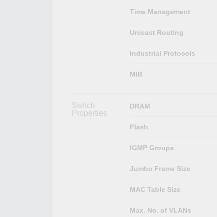
Time Management
Unicast Routing
Industrial Protocols
MIB
Switch
DRAM
Properties
Flash
IGMP Groups
Jumbo Frame Size
MAC Table Size
Max. No. of VLANs