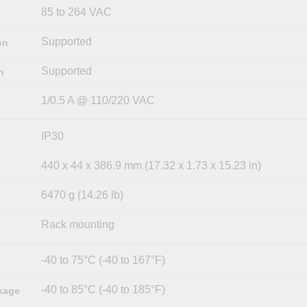
85 to 264 VAC
Supported
on
Supported
n
1/0.5 A @ 110/220 VAC
IP30
440 x 44 x 386.9 mm (17.32 x 1.73 x 15.23 in)
6470 g (14.26 lb)
Rack mounting
-40 to 75°C (-40 to 167°F)
-40 to 85°C (-40 to 185°F)
kage