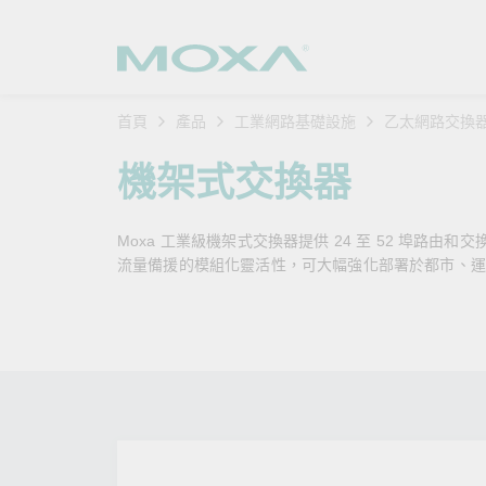
首頁
產品
工業網路基礎設施
乙太網路交換
工業網
產業聚
產品支
購買方
關於我
機架式交換器
乙太網
智慧製
軟體與
公司簡
搜
Moxa 工業級機架式交換器提供 24 至 52 埠路由和
安全路
軌道運
產品 FA
緣起與
流量備援的模組化靈活性，可大幅強化部署於都市、運輸
無線 A
電力能
安全公
客戶經
行動通訊
石化油
軟體認
企業永
乙太網
海事船
產品生
政策
網路管
智慧交
核心價
安全遠
加入我
您的 M