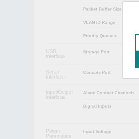
Packet Buffer Size
VLAN ID Range
Priority Queues
USB
Storage Port
Interface
Serial
Console Port
Interface
Input/Output
Alarm Contact Channels
Interface
Digital Inputs
Power
Input Voltage
Parameters