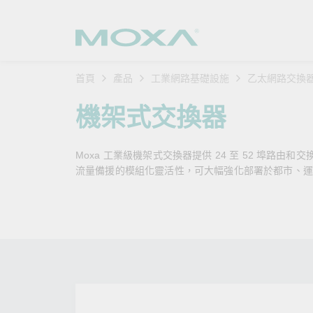
首頁
產品
工業網路基礎設施
乙太網路交換
工業網
產業聚
產品支
購買方
關於我
機架式交換器
乙太網
智慧製
軟體與
公司簡
搜
Moxa 工業級機架式交換器提供 24 至 52 埠路由和
安全路
軌道運
產品 FA
緣起與
流量備援的模組化靈活性，可大幅強化部署於都市、運輸
無線 A
電力能
安全公
客戶經
行動通訊
石化油
軟體認
企業永
乙太網
海事船
產品生
政策
網路管
智慧交
核心價
安全遠
加入我
您的 M