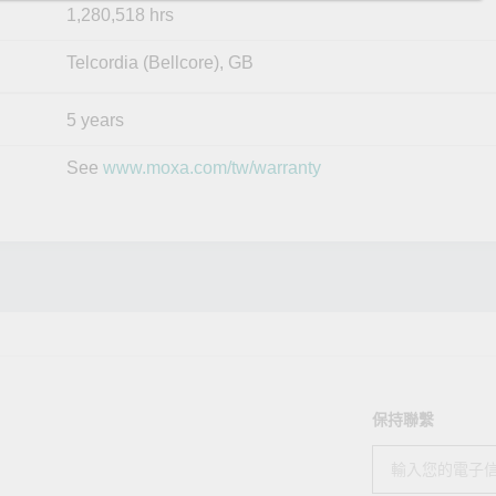
1,280,518 hrs
Telcordia (Bellcore), GB
5 years
See
www.moxa.com/tw/warranty
保持聯繫