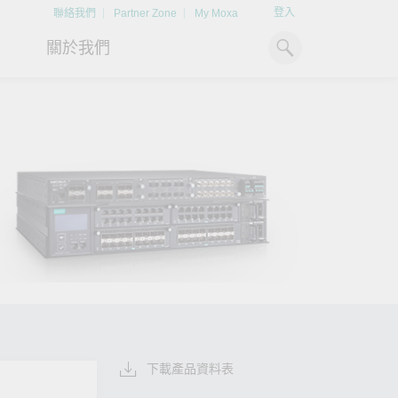
登入
聯絡我們
Partner Zone
My Moxa
關於我們
工業電腦
熱門話題
資源下載
x86 電腦
文件資料庫
ARM 電腦
案例研究
Moxa 人才小聯盟系統
掌握綠能脈動
強化 OT 網路
平板電腦
技術專文資料庫
掌握
如同美國職棒聯盟的人才育
探索 BESS（電池儲能系統）
閱讀更多網路安全專
解與
成，我們發展 Moxa 人才小聯
如何引領能源轉型，打造更潔
專家對工業網路安全
IIoT 閘道器
影片庫
造更
盟系統，透過這樣培育人才的
淨、更永續的能源環境。
實用建議，為 OT 系
模式，帶領同仁從小聯盟升上
堅實的防護力。
了解詳情
系統軟體
大聯盟，躍上國際舞台。
了解詳情
了解詳情
下載產品資料表