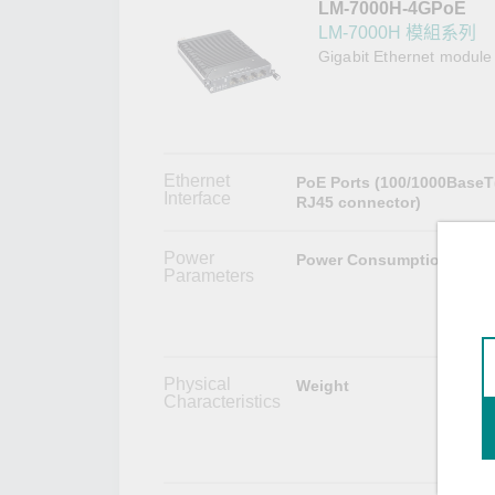
LM-7000H-4GPoE
網路安
新聞與
LM-7000H 模組系列
Gigabit Ethernet module
Ethernet
PoE Ports (100/1000BaseT
Interface
RJ45 connector)
Power
Power Consumption
Parameters
Physical
Weight
Characteristics