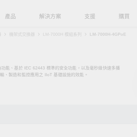
產品
解決方案
支援
購買
器
機架式交換器
LM-7000H 模組系列
LM-7000H-4GPoE
路基礎設施
焦
援
式
們
工業網路邊緣連接設備
技術應用
維修與保固
實踐 Moxa 理念
路交換器
造
文件
介
串列設備伺服器
工業網路資安
產品維修服務/RMA
尋經銷商
聯繫 Moxa
交換功能、基於 IEC 62443 標準的安全功能，以及毫秒級快速多播
由器
輸
Qs
創新
串列轉接器
時效性網路 (TSN)
保固政策
創造永續價值
強化 OT 網路安全
、製造和監控應用之 IIoT 基礎設施的效能。
P/橋接器/用戶端
源
告
驗與成功
協定閘道器
單對乙太網路 (SPE)
Moxa 致力實踐綠色產品政
閱讀更多網路安全專文以
策，確保產品和服務全面符合
專家對工業網路安全的見
閘道器/路由器
氣
證管理
續發展
USB 轉串列轉接器/USB 集線器
Ethernet-APL
國際和本土綠色產品規範。
實用建議，為 OT 系統打
堅實的防護力。
了解詳情
路媒體轉換器
舶
命週期管理政策
多埠串列擴充板
5G 專網
了解詳情
理軟體
通
值觀與行為準則
控制器和 I/O
OT 數據整合與應用
端存取
們
OPC UA 軟體
工業物聯網
oxa 產品需要協助嗎？
聯絡技術支援團隊