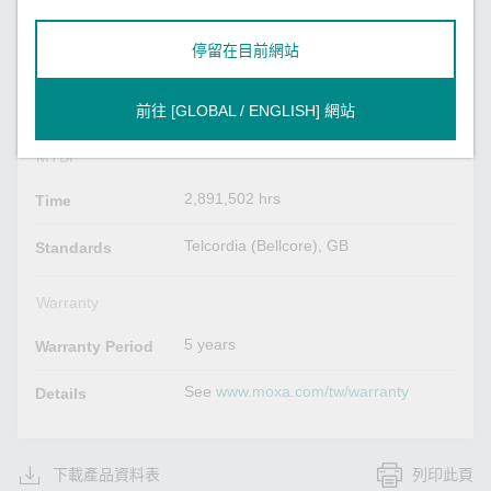
Read more
停留在目前網站
Physical Characteristics
400 g (0.88 lb)
Weight
前往 [GLOBAL / ENGLISH] 網站
MTBF
2,891,502 hrs
Time
Telcordia (Bellcore), GB
Standards
Warranty
5 years
Warranty Period
See
www.moxa.com/tw/warranty
Details
下載產品資料表
列印此頁