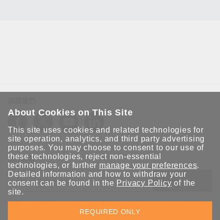
追蹤我們
About Cookies on This Site
This site uses cookies and related technologies for
site operation, analytics, and third party advertising
purposes. You may choose to consent to our use of
these technologies, reject non-essential
保持聯繫
technologies, or further
manage your preferences
.
Detailed information and how to withdraw your
送出
consent can be found in the
Privacy Policy
of the
site.
立即訂閱以獲得 Moxa 解決方案的最新消息。Moxa 非常重視您的
REQUIRED ONLY
隱私權，我們絕不會將您的電子郵件提供給任何人。