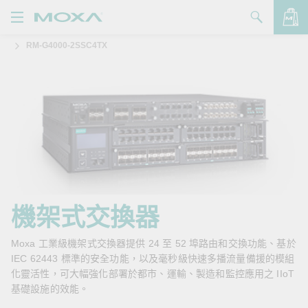
RM-G4000-2SSC4TX
產品
解決方案
查看詢價明細
支援
購買
關於我們
聯絡我們
機架式交換器
Partner Zone
Moxa 工業級機架式交換器提供 24 至 52 埠路由和交換功能、基於
IEC 62443 標準的安全功能，以及毫秒級快速多播流量備援的模組
My Moxa
化靈活性，可大幅強化部署於都市、運輸、製造和監控應用之 IIoT
基礎設施的效能。