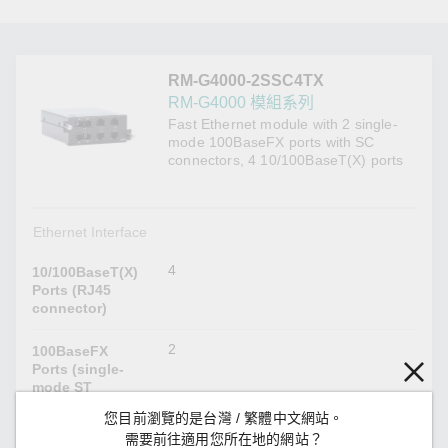
RM-G4000-2SSC4TX
RM-G4000 模組系列
Fast Ethernet module with 2 single-
mode 100BaseFX ports with SC
connectors, 4 10/100BaseT(X) ports
Ethernet Interface
4
10/100BaseT(X)
Ports (RJ45
connector)
2
100BaseFX
Ports (single-
mode ST
connector)
您目前瀏覽的是台灣 / 繁體中文網站。
需要前往適用您所在地的網站？
Optical Fiber