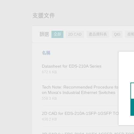
支援文件
篩選
全部
2D CAD
產品資料表
QIG
技
名稱
Datasheet for EDS-210A Series
672.6 KB
Tech Note: Recommended Procedure for STP C
on Moxa's Industrial Ethernet Switches
558.3 KB
2D CAD for EDS-210A-1SFP-1GSFP TOP
436.2 KB