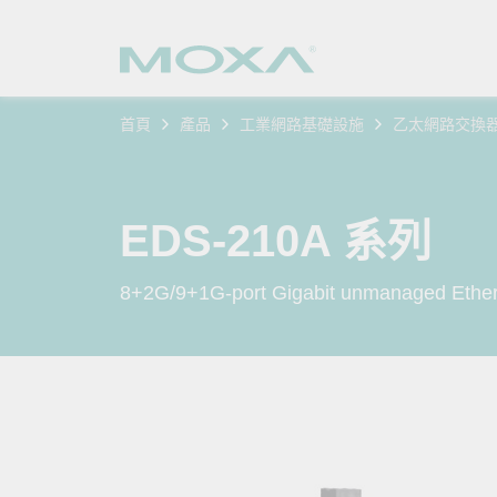
首頁
產品
工業網路基礎設施
乙太網路交換
工業網
產業聚
產品支
購買方
關於我
乙太網
智慧製
軟體與
公司簡
搜
EDS-210A 系列
安全路
軌道運
產品 FA
緣起與
8+2G/9+1G-port Gigabit unmanaged Ether
無線 A
電力能
安全公
客戶經
行動通訊
石化油
軟體認
企業永
乙太網
海事船
產品生
政策
網路管
智慧交
核心價
安全遠
加入我
您的 M