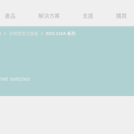
產品
解決方案
支援
購買
器
非網管型交換器
EDS-210A 系列
路基礎設施
焦
援
式
們
工業網路邊緣連接設備
技術應用
維修與保固
實踐 Moxa 理念
路交換器
造
文件
介
串列設備伺服器
工業網路資安
產品維修服務/RMA
尋經銷商
聯繫 Moxa
由器
輸
Qs
創新
串列轉接器
時效性網路 (TSN)
保固政策
創造永續價值
強化 OT 網路安全
net switches
P/橋接器/用戶端
源
告
驗與成功
協定閘道器
單對乙太網路 (SPE)
Moxa 致力實踐綠色產品政
閱讀更多網路安全專文以
策，確保產品和服務全面符合
專家對工業網路安全的見
閘道器/路由器
氣
證管理
續發展
USB 轉串列轉接器/USB 集線器
Ethernet-APL
國際和本土綠色產品規範。
實用建議，為 OT 系統打
堅實的防護力。
了解詳情
路媒體轉換器
舶
命週期管理政策
多埠串列擴充板
5G 專網
了解詳情
理軟體
通
值觀與行為準則
控制器和 I/O
OT 數據整合與應用
端存取
們
OPC UA 軟體
工業物聯網
oxa 產品需要協助嗎？
聯絡技術支援團隊