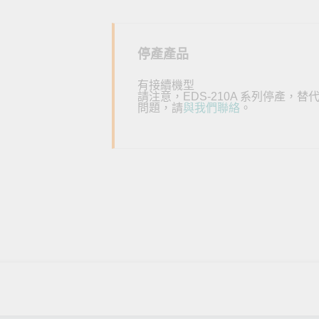
全設備
活動
IP 攝影機和影像伺服器
停產產品
有接續機型
請注意，EDS-210A 系列停產，替
問題，請
與我們聯絡
。