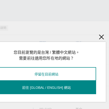
術說明
類型
語言
您目前瀏覽的是台灣 / 繁體中文網站。
產品資料表
英文
需要前往適用您所在地的網站？
able Grounding
技術說明
英文
停留在目前網站
前往 [GLOBAL / ENGLISH] 網站
2D CAD
英文