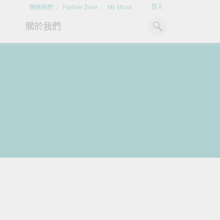
登入
聯絡我們
Partner Zone
My Moxa
關於我們
工業電腦
熱門話題
資源下載
x86 電腦
文件資料庫
ARM 電腦
案例研究
Moxa 人才小聯盟系統
掌握綠能脈動
強化 OT 網路
平板電腦
技術專文資料庫
掌握
如同美國職棒聯盟的人才育
探索 BESS（電池儲能系統）
閱讀更多網路安全專
解與
成，我們發展 Moxa 人才小聯
如何引領能源轉型，打造更潔
專家對工業網路安全
IIoT 閘道器
影片庫
造更
盟系統，透過這樣培育人才的
淨、更永續的能源環境。
實用建議，為 OT 系
模式，帶領同仁從小聯盟升上
堅實的防護力。
了解詳情
系統軟體
大聯盟，躍上國際舞台。
了解詳情
了解詳情