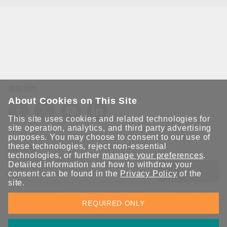
追蹤我們
About Cookies on This Site
This site uses cookies and related technologies for
site operation, analytics, and third party advertising
purposes. You may choose to consent to our use of
these technologies, reject non-essential
保持聯繫
technologies, or further
manage your preferences
.
Detailed information and how to withdraw your
送出
consent can be found in the
Privacy Policy
of the
site.
立即訂閱以獲得 Moxa 解決方案的最新消息。Moxa 非常重視您的
REQUIRED ONLY
隱私權，我們絕不會將您的電子郵件提供給任何人。