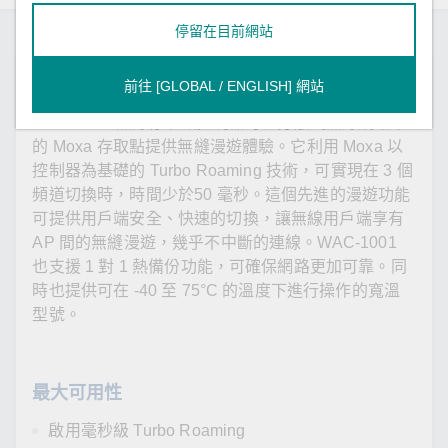
停留在目前網站
簡介
前往 [GLOBAL / ENGLISH] 網站
WAC-1001 無線存取點控制器可在分散式無線網路中
的 Moxa 存取點提供無縫漫遊體驗。它利用 Moxa 以
控制器為基礎的 Turbo Roaming 技術，可實現在 3 個
頻道切換時，時間少於50 毫秒。這個先進的漫遊功能
可提供用戶端安全、快速的切換，讓無線用戶端享有
AP 間的無縫漫遊，幾乎不中斷的連線。WAC-1001
也支援 1 對 1 熱備份功能，可確保網路更加可靠。同
時也提供可在 -40 至 75°C 的溫度下進行操作的寬溫
型號。
最大可用性
啟用毫秒級 Turbo Roaming