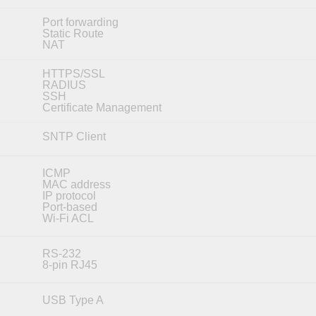
Port forwarding
Static Route
NAT
HTTPS/SSL
RADIUS
SSH
Certificate Management
SNTP Client
ICMP
MAC address
IP protocol
Port-based
Wi-Fi ACL
RS-232
8-pin RJ45
USB Type A