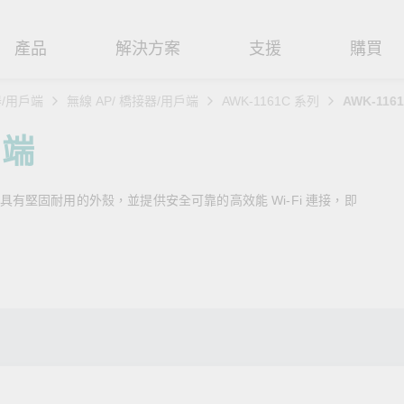
產品
解決方案
支援
購買
器/用戶端
無線 AP/ 橋接器/用戶端
AWK-1161C 系列
AWK-1161
路基礎設施
焦
援
式
們
工業網路邊緣連接設備
技術應用
維修與保固
實踐 Moxa 理念
戶端
路交換器
造
文件
介
串列設備伺服器
工業網路資安
產品維修服務/RMA
尋經銷商
聯繫 Moxa
備具有堅固耐用的外殼，並提供安全可靠的高效能 Wi-Fi 連接，即
由器
輸
Qs
創新
串列轉接器
時效性網路 (TSN)
保固政策
創造永續價值
強化 OT 網路安全
。
P/橋接器/用戶端
源
告
驗與成功
協定閘道器
單對乙太網路 (SPE)
Moxa 致力實踐綠色產品政
閱讀更多網路安全專文以
策，確保產品和服務全面符合
專家對工業網路安全的見
閘道器/路由器
氣
證管理
續發展
USB 轉串列轉接器/USB 集線器
Ethernet-APL
國際和本土綠色產品規範。
實用建議，為 OT 系統打
堅實的防護力。
了解詳情
路媒體轉換器
舶
命週期管理政策
多埠串列擴充板
5G 專網
了解詳情
理軟體
通
值觀與行為準則
控制器和 I/O
OT 數據整合與應用
端存取
們
OPC UA 軟體
工業物聯網
oxa 產品需要協助嗎？
聯絡技術支援團隊