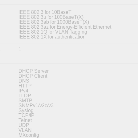
IEEE 802.3 for 10BaseT
IEEE 802.3u for 100BaseT(X)
IEEE 802.3ab for 1000BaseT(X)
IEEE 802.3az for Energy-Efficient Ethernet
IEEE 802.1Q for VLAN Tagging
IEEE 802.1X for authentication
1
s
DHCP Server
DHCP Client
DNS
HTTP
IPv4
LLDP
SMTP
SNMPv1/v2c/v3
Syslog
TCP/IP
Telnet
UDP
VLAN
MXconfig