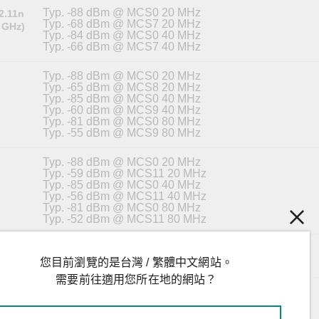
Typ. -88 dBm @ MCS0 20 MHz
02.11n
Typ. -68 dBm @ MCS7 20 MHz
 GHz)
Typ. -84 dBm @ MCS0 40 MHz
Typ. -66 dBm @ MCS7 40 MHz
Typ. -88 dBm @ MCS0 20 MHz
Typ. -65 dBm @ MCS8 20 MHz
Typ. -85 dBm @ MCS0 40 MHz
Typ. -60 dBm @ MCS9 40 MHz
Typ. -81 dBm @ MCS0 80 MHz
Typ. -55 dBm @ MCS9 80 MHz
Typ. -88 dBm @ MCS0 20 MHz
Typ. -59 dBm @ MCS11 20 MHz
Typ. -85 dBm @ MCS0 40 MHz
Typ. -56 dBm @ MCS11 40 MHz
Typ. -81 dBm @ MCS0 80 MHz
Typ. -52 dBm @ MCS11 80 MHz
Typ. -96 dBm @ 1 Mbps
02.11b
Typ. -88 dBm @ 11 Mbps
您目前瀏覽的是台灣 / 繁體中文網站。
需要前往適用您所在地的網站？
Typ. -90 dBm @ 6 Mbps
02.11g
Typ. -74 dBm @ 54 Mbps