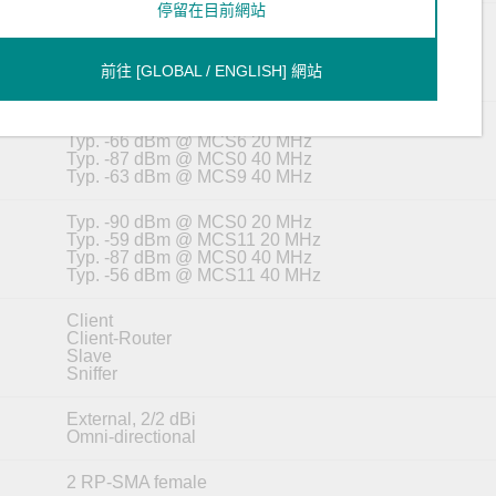
停留在目前網站
Typ. -90 dBm @ MCS0 20 MHz
02.11n
Typ. -70 dBm @ MCS7 20 MHz
37
Typ. -87 dBm @ MCS0 40 MHz
前往 [GLOBAL / ENGLISH] 網站
Typ. -69 dBm @ MCS7 40 MHz
Typ. -90 dBm @ MCS0 20 MHz
Typ. -66 dBm @ MCS6 20 MHz
Typ. -87 dBm @ MCS0 40 MHz
Typ. -63 dBm @ MCS9 40 MHz
Typ. -90 dBm @ MCS0 20 MHz
Typ. -59 dBm @ MCS11 20 MHz
Typ. -87 dBm @ MCS0 40 MHz
Typ. -56 dBm @ MCS11 40 MHz
Client
Client-Router
Slave
Sniffer
External, 2/2 dBi
Omni-directional
2 RP-SMA female