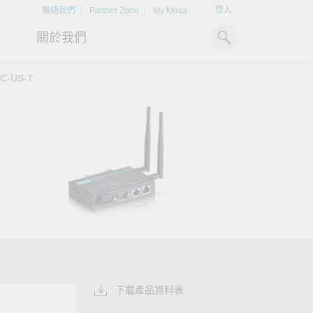
登入
聯絡我們
Partner Zone
My Moxa
關於我們
C-US-T
工業電腦
熱門話題
資源下載
x86 電腦
文件資料庫
ARM 電腦
案例研究
Moxa 人才小聯盟系統
掌握綠能脈動
強化 OT 網路
平板電腦
技術專文資料庫
掌握
如同美國職棒聯盟的人才育
探索 BESS（電池儲能系統）
閱讀更多網路安全專
解與
成，我們發展 Moxa 人才小聯
如何引領能源轉型，打造更潔
專家對工業網路安全
IIoT 閘道器
影片庫
造更
盟系統，透過這樣培育人才的
淨、更永續的能源環境。
實用建議，為 OT 系
模式，帶領同仁從小聯盟升上
堅實的防護力。
了解詳情
系統軟體
大聯盟，躍上國際舞台。
了解詳情
了解詳情
下載產品資料表