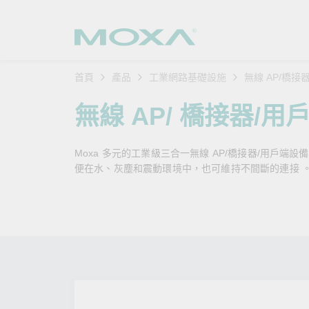
首頁
產品
工業網路基礎設施
無線 AP/橋接
工業網
產業聚
產品支
購買方
關於我
無線 AP/ 橋接器/用
乙太網
智慧製
軟體與
公司簡
搜
Moxa 多元的工業級三合一無線 AP/橋接器/用戶端設
安全路
軌道運
產品 FA
緣起與
便在水、灰塵和震動環境中，也可維持不間斷的連接 
無線 A
電力能
安全公
客戶經
行動通訊
石化油
軟體認
企業永
乙太網
海事船
產品生
政策
網路管
智慧交
核心價
安全遠
加入我
您的 M