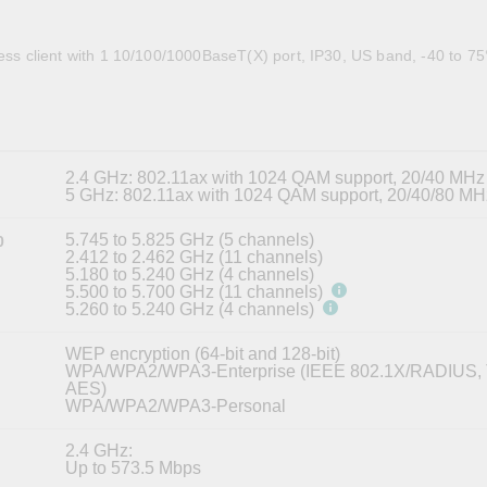
全設備
活動
IP 攝影機和影像伺服器
less client with 1 10/100/1000BaseT(X) port, IP30, US band, -40 to 7
2.4 GHz: 802.11ax with 1024 QAM support, 20/40 MHz
5 GHz: 802.11ax with 1024 QAM support, 20/40/80 MH
5.745 to 5.825 GHz (5 channels)
0
2.412 to 2.462 GHz (11 channels)
5.180 to 5.240 GHz (4 channels)
5.500 to 5.700 GHz (11 channels)
5.260 to 5.240 GHz (4 channels)
WEP encryption (64-bit and 128-bit)
WPA/WPA2/WPA3-Enterprise (IEEE 802.1X/RADIUS, 
AES)
WPA/WPA2/WPA3-Personal
2.4 GHz:
Up to 573.5 Mbps