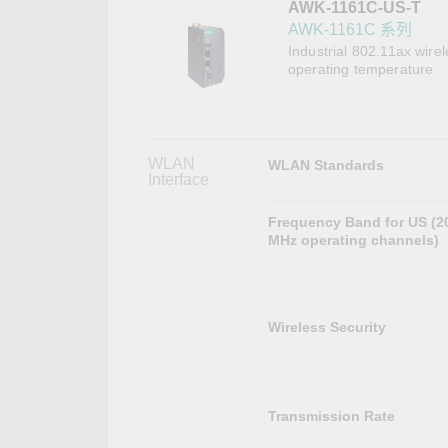
AWK-1161C-US-T
網路安
新聞與
AWK-1161C 系列
Industrial 802.11ax wire
operating temperature
WLAN
WLAN Standards
Interface
Frequency Band for US (2
MHz operating channels)
Wireless Security
Transmission Rate