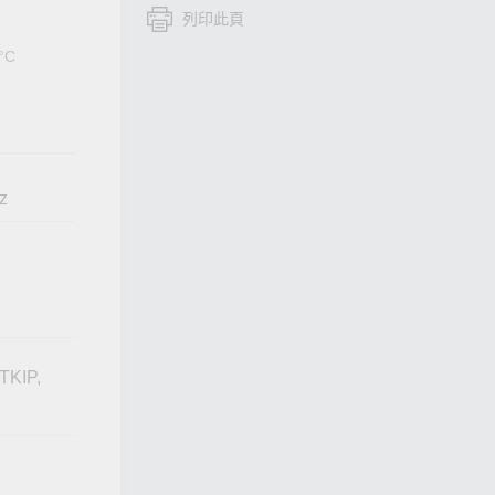
列印此頁
查看所有產品
5°C
z
TKIP,