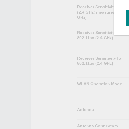
Receiver Sensitivity for 8
(2.4 GHz; measured at 2.4
GHz)
Receiver Sensitivity for
802.11ac (2.4 GHz)
Receiver Sensitivity for
802.11ax (2.4 GHz)
WLAN Operation Mode
Antenna
Antenna Connectors