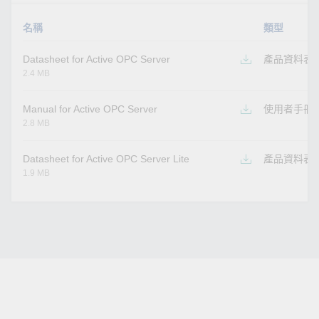
名稱
類型
Datasheet for Active OPC Server
產品資料表
2.4 MB
Manual for Active OPC Server
使用者手冊
2.8 MB
Datasheet for Active OPC Server Lite
產品資料表
1.9 MB