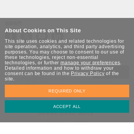
追蹤我們
About Cookies on This Site
This site uses cookies and related technologies for
site operation, analytics, and third party advertising
purposes. You may choose to consent to our use of
these technologies, reject non-essential
保持聯繫
technologies, or further
manage your preferences
.
Detailed information and how to withdraw your
送出
consent can be found in the
Privacy Policy
of the
site.
立即訂閱以獲得 Moxa 解決方案的最新消息。Moxa 非常重視您的
REQUIRED ONLY
隱私權，我們絕不會將您的電子郵件提供給任何人。
ACCEPT ALL
資訊安全聲明
請勿分享我的個人資訊
COOKIE 偏好設定
隱私權聲明
使用條款
網站地圖
© 2026 Moxa Inc. 版權所有
台灣 / 繁體中文