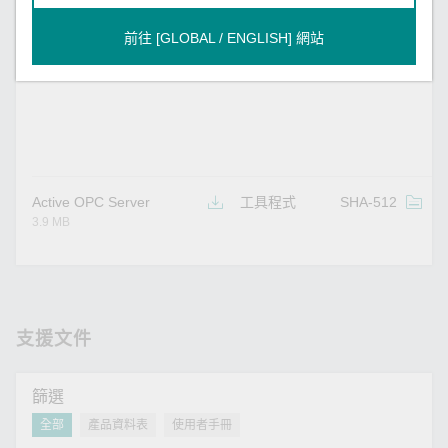
前往 [GLOBAL / ENGLISH] 網站
Active OPC Server Lite
工具程式
SHA-512
v
2.8 MB
Active OPC Server
工具程式
SHA-512
v
3.9 MB
支援文件
篩選
全部
產品資料表
使用者手冊