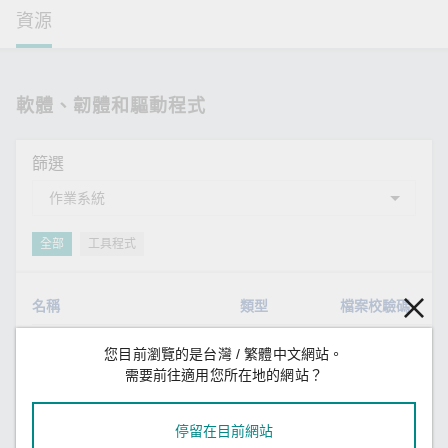
資源
軟體、韌體和驅動程式
篩選
全部
工具程式
名稱
類型
檔案校驗碼
Active OPC Server
工具程式
SHA-512
v
您目前瀏覽的是台灣 / 繁體中文網站。
11.6 MB
需要前往適用您所在地的網站？
停留在目前網站