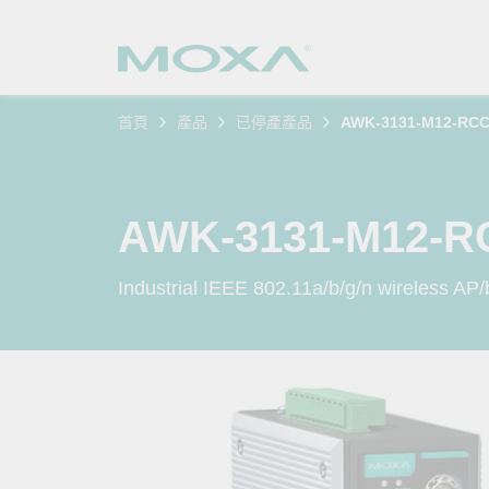
首頁
產品
已停產產品
AWK-3131-M12-RC
工業網
產業聚
產品支
購買方
關於我
乙太網
智慧製
軟體與
公司簡
搜
AWK-3131-M12-
安全路
軌道運
產品 FA
緣起與
Industrial IEEE 802.11a/b/g/n wireless AP/b
無線 A
電力能
安全公
客戶經
行動通訊
石化油
軟體認
企業永
乙太網
海事船
產品生
政策
網路管
智慧交
核心價
安全遠
加入我
您的 M