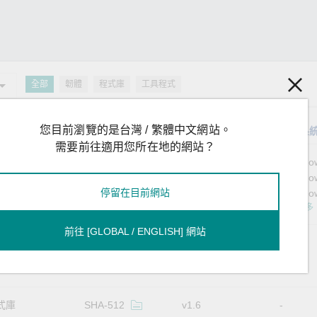
全部
韌體
程式庫
工具程式
您目前瀏覽的是台灣 / 繁體中文網站。
型
檔案校驗碼
版本
作業系
需要前往適用您所在地的網站？
具程式
SHA-512
v2.6
Window
Windo
停留在目前網站
Windo
顯示更多
前往 [GLOBAL / ENGLISH] 網站
體
SHA-512
v1.6
式庫
SHA-512
v1.6