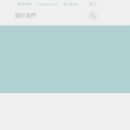
登入
聯絡我們
Partner Zone
My Moxa
關於我們
工業電腦
熱門話題
資源下載
x86 電腦
文件資料庫
ARM 電腦
案例研究
綠能脈動
Moxa 人才小聯盟系統
強化 OT 網路安全
掌
平板電腦
技術專文資料庫
ESS（電池儲能系統）
如同美國職棒聯盟的人才育
閱讀更多網路安全專文以掌握
探索
領能源轉型，打造更潔
成，我們發展 Moxa 人才小聯
專家對工業網路安全的見解與
如
IIoT 閘道器
影片庫
永續的能源環境。
盟系統，透過這樣培育人才的
實用建議，為 OT 系統打造更
淨
模式，帶領同仁從小聯盟升上
堅實的防護力。
情
了
系統軟體
大聯盟，躍上國際舞台。
了解詳情
了解詳情