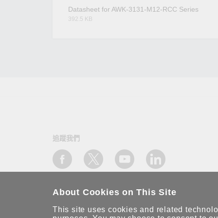
Datasheet for AWK-3131-M12-RCC Series
392.5 KB
追蹤我們
About Cookies on This Site
This site uses cookies and related technolog