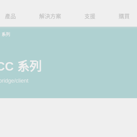
產品
解決方案
支援
購買
C 系列
路基礎設施
焦
援
式
們
工業網路邊緣連接設備
技術應用
維修與保固
實踐 Moxa 理念
路交換器
造
文件
介
串列設備伺服器
工業網路資安
產品維修服務/RMA
尋經銷商
聯繫 Moxa
RCC 系列
由器
輸
Qs
創新
串列轉接器
時效性網路 (TSN)
保固政策
強化 OT 網路安全
創造永續價值
掌握
ridge/client
P/橋接器/用戶端
源
告
驗與成功
協定閘道器
單對乙太網路 (SPE)
閱讀更多網路安全專文以掌握
Moxa 致力實踐綠色產品政
探索 B
專家對工業網路安全的見解與
策，確保產品和服務全面符合
如何引
閘道器/路由器
氣
證管理
續發展
USB 轉串列轉接器/USB 集線器
Ethernet-APL
實用建議，為 OT 系統打造更
國際和本土綠色產品規範。
淨、更
堅實的防護力。
了解詳情
了解詳
路媒體轉換器
舶
命週期管理政策
多埠串列擴充板
5G 專網
了解詳情
理軟體
通
值觀與行為準則
控制器和 I/O
OT 數據整合與應用
端存取
們
OPC UA 軟體
工業物聯網
oxa 產品需要協助嗎？
聯絡技術支援團隊