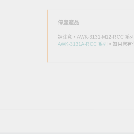
全設備
活動
IP 攝影機和影像伺服器
停產產品
請注意，AWK-3131-M12-RCC
AWK-3131A-RCC 系列
。如果您有