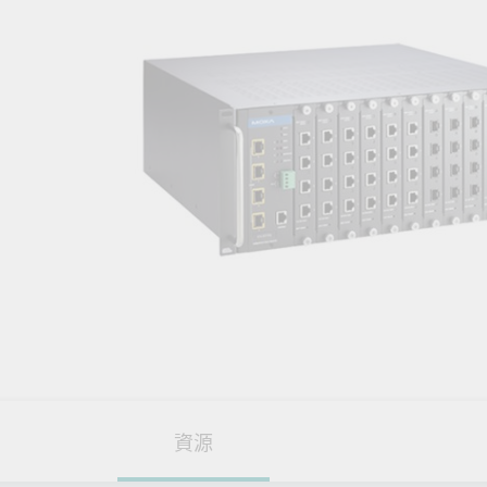
網路安
新聞與
資源