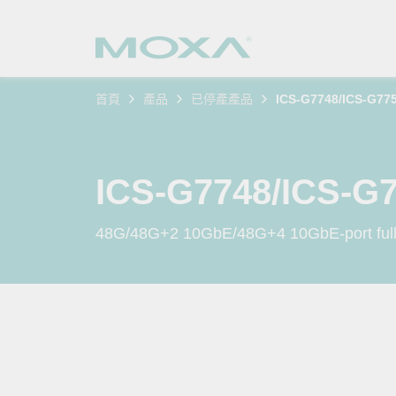
首頁
產品
已停產產品
ICS-G7748/ICS-G77
工業網
產業聚
產品支
購買方
關於我
乙太網
智慧製
軟體與
公司簡
搜
ICS-G7748/ICS-G
安全路
軌道運
產品 FA
緣起與
48G/48G+2 10GbE/48G+4 10GbE-port full 
無線 A
電力能
安全公
客戶經
行動通訊
石化油
軟體認
企業永
乙太網
海事船
產品生
政策
網路管
智慧交
核心價
安全遠
加入我
您的 M