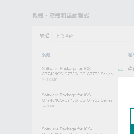
軟體、韌體和驅動程式
篩選
名稱
類
Software Package for ICS-
軟
G7748/ICS-G7750/ICS-G7752 Series
244.9 MB
Software Package for ICS-
軟
G7748/ICS-G7750/ICS-G7752 Series
64.9 MB
Software Package for ICS-
軟