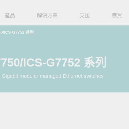
產品
解決方案
支援
購買
50/ICS-G7752 系列
路基礎設施
焦
援
式
們
工業網路邊緣連接設備
技術應用
維修與保固
實踐 Moxa 理念
路交換器
造
文件
介
串列設備伺服器
工業網路資安
產品維修服務/RMA
尋經銷商
聯繫 Moxa
7750/ICS-G7752 系列
由器
輸
Qs
創新
串列轉接器
時效性網路 (TSN)
保固政策
創造永續價值
強化 OT 網路安全
Gigabit modular managed Ethernet switches
P/橋接器/用戶端
源
告
驗與成功
協定閘道器
單對乙太網路 (SPE)
Moxa 致力實踐綠色產品政
閱讀更多網路安全專文以
策，確保產品和服務全面符合
專家對工業網路安全的見
閘道器/路由器
氣
證管理
續發展
USB 轉串列轉接器/USB 集線器
Ethernet-APL
國際和本土綠色產品規範。
實用建議，為 OT 系統打
堅實的防護力。
了解詳情
路媒體轉換器
舶
命週期管理政策
多埠串列擴充板
5G 專網
了解詳情
理軟體
通
值觀與行為準則
控制器和 I/O
OT 數據整合與應用
端存取
們
OPC UA 軟體
工業物聯網
oxa 產品需要協助嗎？
聯絡技術支援團隊