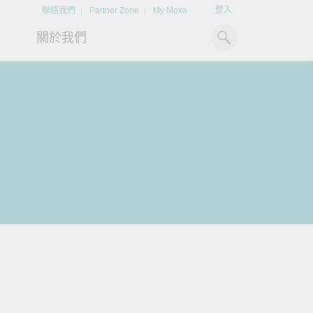
登入
聯絡我們
Partner Zone
My Moxa
關於我們
工業電腦
熱門話題
資源下載
x86 電腦
文件資料庫
ARM 電腦
案例研究
Moxa 人才小聯盟系統
掌握綠能脈動
強化 OT 網路
平板電腦
技術專文資料庫
掌握
如同美國職棒聯盟的人才育
探索 BESS（電池儲能系統）
閱讀更多網路安全專
解與
成，我們發展 Moxa 人才小聯
如何引領能源轉型，打造更潔
專家對工業網路安全
IIoT 閘道器
影片庫
造更
盟系統，透過這樣培育人才的
淨、更永續的能源環境。
實用建議，為 OT 系
模式，帶領同仁從小聯盟升上
堅實的防護力。
了解詳情
系統軟體
大聯盟，躍上國際舞台。
了解詳情
了解詳情