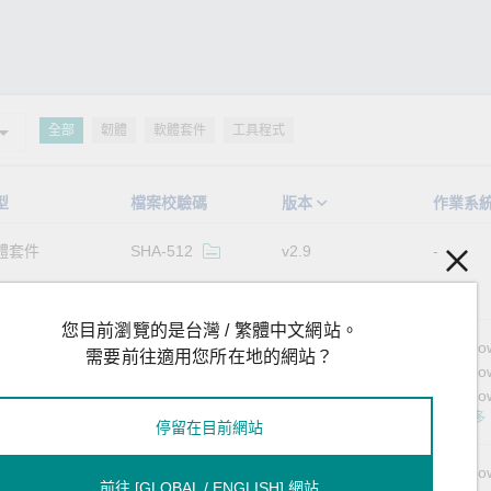
全部
韌體
軟體套件
工具程式
型
檔案校驗碼
版本
作業系
體套件
SHA-512
v2.9
您目前瀏覽的是台灣 / 繁體中文網站。
體套件
SHA-512
v2.4
Windo
需要前往適用您所在地的網站？
Windo
Window
顯示更多
停留在目前網站
體套件
SHA-512
v2.8
Windo
前往 [GLOBAL / ENGLISH] 網站