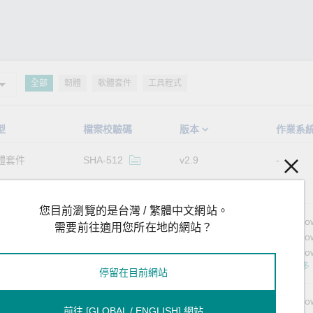
全部
韌體
軟體套件
工具程式
型
檔案校驗碼
版本
作業系
體套件
SHA-512
v2.9
您目前瀏覽的是台灣 / 繁體中文網站。
體套件
SHA-512
v2.4
Windo
需要前往適用您所在地的網站？
Windo
Window
顯示更多
停留在目前網站
體套件
SHA-512
v2.8
Windo
前往 [GLOBAL / ENGLISH] 網站