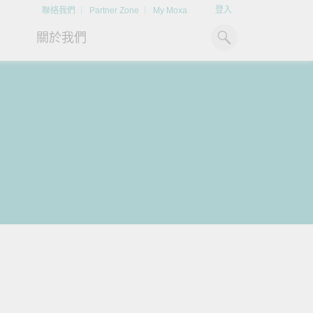
登入
聯絡我們
Partner Zone
My Moxa
關於我們
工業電腦
熱門話題
資源下載
x86 電腦
文件資料庫
ARM 電腦
案例研究
Moxa 人才小聯盟系統
掌握綠能脈動
強化 OT 網路
平板電腦
技術專文資料庫
掌握
如同美國職棒聯盟的人才育
探索 BESS（電池儲能系統）
閱讀更多網路安全專
解與
成，我們發展 Moxa 人才小聯
如何引領能源轉型，打造更潔
專家對工業網路安全
IIoT 閘道器
影片庫
造更
盟系統，透過這樣培育人才的
淨、更永續的能源環境。
實用建議，為 OT 系
模式，帶領同仁從小聯盟升上
堅實的防護力。
了解詳情
系統軟體
大聯盟，躍上國際舞台。
了解詳情
了解詳情