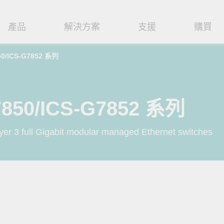
產品
解決方案
支援
購買
50/ICS-G7852 系列
路基礎設施
焦
援
式
們
工業網路邊緣連接設備
技術應用
維修與保固
實踐 Moxa 理念
路交換器
造
文件
介
串列設備伺服器
工業網路資安
產品維修服務/RMA
尋經銷商
聯繫 Moxa
7850/ICS-G7852 系列
由器
輸
Qs
創新
串列轉接器
時效性網路 (TSN)
保固政策
創造永續價值
強化 OT 網路安全
 3 full Gigabit modular managed Ethernet switches
P/橋接器/用戶端
源
告
驗與成功
協定閘道器
單對乙太網路 (SPE)
Moxa 致力實踐綠色產品政
閱讀更多網路安全專文以
策，確保產品和服務全面符合
專家對工業網路安全的見
閘道器/路由器
氣
證管理
續發展
USB 轉串列轉接器/USB 集線器
Ethernet-APL
國際和本土綠色產品規範。
實用建議，為 OT 系統打
堅實的防護力。
了解詳情
路媒體轉換器
舶
命週期管理政策
多埠串列擴充板
5G 專網
了解詳情
理軟體
通
值觀與行為準則
控制器和 I/O
OT 數據整合與應用
端存取
們
OPC UA 軟體
工業物聯網
oxa 產品需要協助嗎？
聯絡技術支援團隊