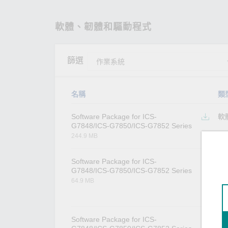
軟體、韌體和驅動程式
篩選
名稱
類
Software Package for ICS-
軟
G7848/ICS-G7850/ICS-G7852 Series
244.9 MB
Software Package for ICS-
軟
G7848/ICS-G7850/ICS-G7852 Series
64.9 MB
Software Package for ICS-
軟