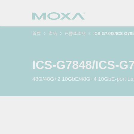
首頁
產品
已停產產品
ICS-G7848/ICS-G78
工業網
產業聚
產品支
購買方
關於我
乙太網
智慧製
軟體與
公司簡
搜
ICS-G7848/ICS-G
安全路
軌道運
產品 FA
緣起與
48G/48G+2 10GbE/48G+4 10GbE-port Layer
無線 A
電力能
安全公
客戶經
行動通訊
石化油
軟體認
企業永
乙太網
海事船
產品生
政策
網路管
智慧交
核心價
安全遠
加入我
您的 M