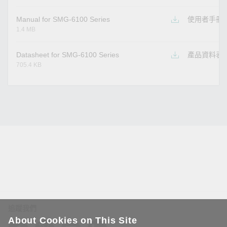
Manual for SMG-6100 Series
使用者手冊
1.4 MB
Datasheet for SMG-6100 Series
產品資料表
705.4 KB
追蹤我們
About Cookies on This Site