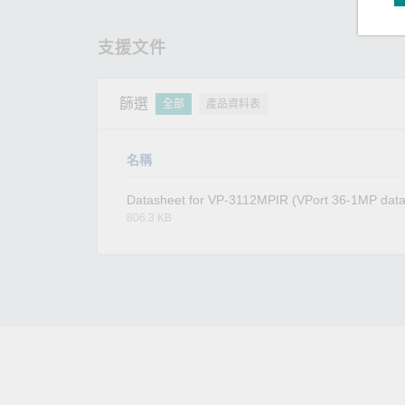
支援文件
篩選
全部
產品資料表
名稱
Datasheet for VP-3112MPIR (VPort 36-1MP data
806.3 KB