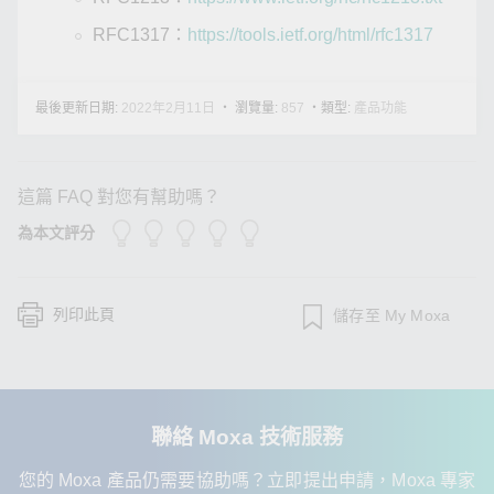
RFC1317：
https://tools.ietf.org/html/rfc1317
最後更新日期:
・ 瀏覽量:
・類型:
2022年2月11日
857
產品功能
這篇 FAQ 對您有幫助嗎？
為本文評分
列印此頁
儲存至 My Moxa
聯絡 Moxa 技術服務
您的 Moxa 產品仍需要協助嗎？立即提出申請，Moxa 專家