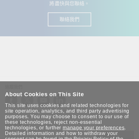
將盡快與您聯絡。
聯絡我們
追蹤我們
About Cookies on This Site
This site uses cookies and related technologies for
site operation, analytics, and third party advertising
purposes. You may choose to consent to our use of
these technologies, reject non-essential
保持聯繫
technologies, or further
manage your preferences
.
Detailed information and how to withdraw your
送出
consent can be found in the
Privacy Policy
of the