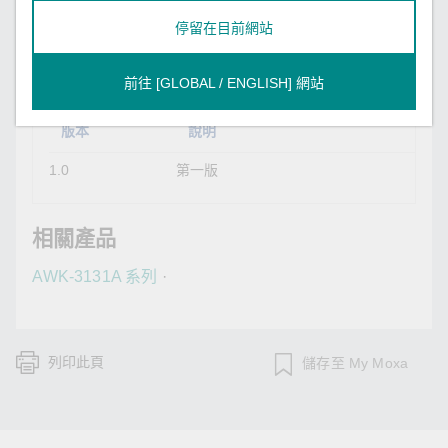
停留在目前網站
修訂紀錄
前往 [GLOBAL / ENGLISH] 網站
版本
說明
1.0
第一版
相關產品
AWK-3131A 系列
·
列印此頁
儲存至 My Moxa