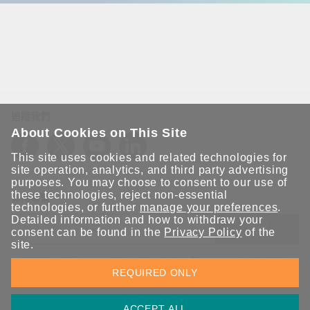
追蹤我們
About Cookies on This Site
This site uses cookies and related technologies for
site operation, analytics, and third party advertising
purposes. You may choose to consent to our use of
these technologies, reject non-essential
保持聯繫
technologies, or further
manage your preferences
.
Detailed information and how to withdraw your
送出
consent can be found in the
Privacy Policy
of the
site.
立即訂閱以獲得 Moxa 解決方案的最新消息。Moxa 非常重視您的
REQUIRED ONLY
隱私權，我們絕不會將您的電子郵件提供給任何人。
ACCEPT ALL