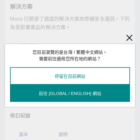
解決方案
Moxa 已開發了適當的解決方案來修補安全漏洞。下列
為受影響產品的解決方案。
產品系列
解決
您目前瀏覽的是台灣 / 繁體中文網站。
EDS-G508E 系列
請下載
需要前往適用您所在地的網站？
EDS-G512E 系列
請下載
停留在目前網站
EDS-G516E 系列
請下載
前往 [GLOBAL / ENGLISH] 網站
修訂紀錄
版本
說明