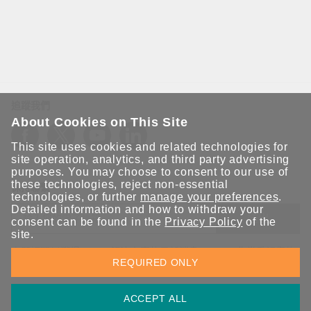
追蹤我們
About Cookies on This Site
This site uses cookies and related technologies for
site operation, analytics, and third party advertising
purposes. You may choose to consent to our use of
these technologies, reject non-essential
保持聯繫
technologies, or further
manage your preferences
.
Detailed information and how to withdraw your
送出
consent can be found in the
Privacy Policy
of the
site.
立即訂閱以獲得 Moxa 解決方案的最新消息。Moxa 非常重視您的
REQUIRED ONLY
隱私權，我們絕不會將您的電子郵件提供給任何人。
ACCEPT ALL
資訊安全聲明
請勿分享我的個人資訊
COOKIE 偏好設定