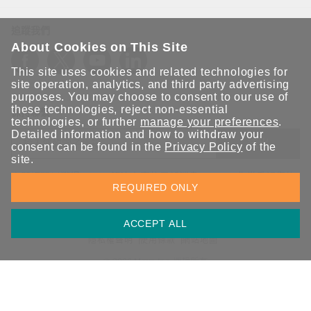
追蹤我們
About Cookies on This Site
This site uses cookies and related technologies for
site operation, analytics, and third party advertising
purposes. You may choose to consent to our use of
these technologies, reject non-essential
保持聯繫
technologies, or further
manage your preferences
.
Detailed information and how to withdraw your
送出
consent can be found in the
Privacy Policy
of the
site.
立即訂閱以獲得 Moxa 解決方案的最新消息。Moxa 非常重視您的
REQUIRED ONLY
隱私權，我們絕不會將您的電子郵件提供給任何人。
ACCEPT ALL
資訊安全聲明
請勿分享我的個人資訊
COOKIE 偏好設定
隱私權聲明
使用條款
網站地圖
© 2026 Moxa Inc. 版權所有
台灣 / 繁體中文