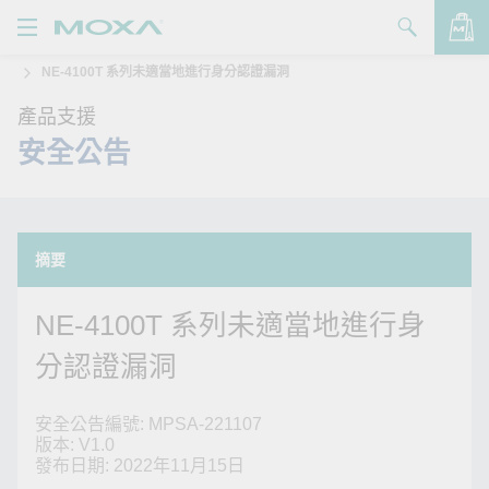
NE-4100T 系列未適當地進行身分認證漏洞
產品
產品支援
解決方案
查看詢價明細
安全公告
支援
購買
摘要
關於我們
NE-4100T 系列未適當地進行身
聯絡我們
分認證漏洞
Partner Zone
My Moxa
安全公告編號: MPSA-221107
版本: V1.0
發布日期: 2022年11月15日