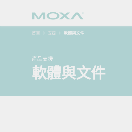
首頁
支援
軟體與文件
工業網
產業聚
產品支
購買方
關於我
乙太網
智慧製
軟體與
公司簡
產品支援
搜
軟體與文件
安全路
軌道運
產品 FA
緣起與
無線 A
電力能
安全公
客戶經
行動通訊
石化油
軟體認
企業永
乙太網
海事船
產品生
政策
網路管
智慧交
核心價
安全遠
加入我
您的 M