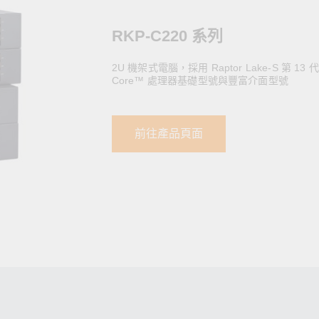
全設備
活動
IP 攝影機和影像伺服器
RKP-C220 系列
2U 機架式電腦，採用 Raptor Lake-S 第 13 代 I
Core™ 處理器基礎型號與豐富介面型號
前往產品頁面