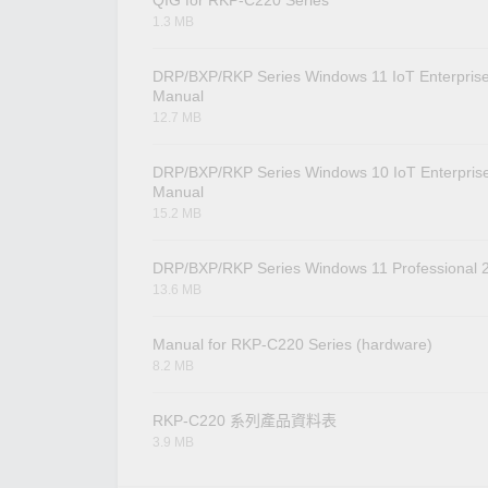
QIG for RKP-C220 Series
1.3 MB
DRP/BXP/RKP Series Windows 11 IoT Enterpris
Manual
12.7 MB
DRP/BXP/RKP Series Windows 10 IoT Enterpris
Manual
15.2 MB
DRP/BXP/RKP Series Windows 11 Professional 
13.6 MB
Manual for RKP-C220 Series (hardware)
8.2 MB
RKP-C220 系列產品資料表
3.9 MB