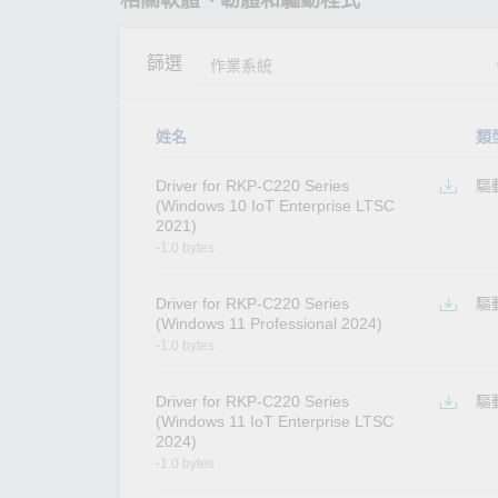
相關軟體、韌體和驅動程式
篩選
姓名
類
Driver for RKP-C220 Series
驅
(Windows 10 IoT Enterprise LTSC
2021)
-1.0 bytes
Driver for RKP-C220 Series
驅
(Windows 11 Professional 2024)
-1.0 bytes
Driver for RKP-C220 Series
驅
(Windows 11 IoT Enterprise LTSC
2024)
-1.0 bytes