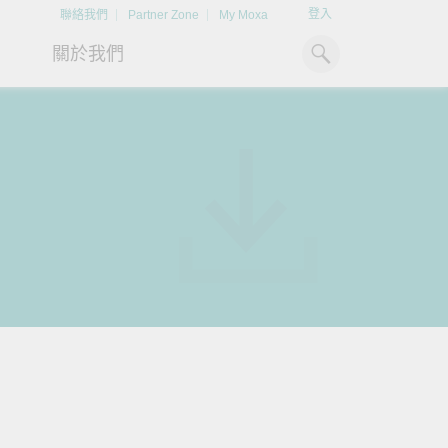
登入
聯絡我們
Partner Zone
My Moxa
關於我們
工業電腦
熱門話題
資源下載
x86 電腦
文件資料庫
ARM 電腦
案例研究
Moxa 人才小聯盟系統
掌握綠能脈動
強化 OT 網路
平板電腦
技術專文資料庫
掌握
如同美國職棒聯盟的人才育
探索 BESS（電池儲能系統）
閱讀更多網路安全專
解與
成，我們發展 Moxa 人才小聯
如何引領能源轉型，打造更潔
專家對工業網路安全
IIoT 閘道器
影片庫
造更
盟系統，透過這樣培育人才的
淨、更永續的能源環境。
實用建議，為 OT 系
模式，帶領同仁從小聯盟升上
堅實的防護力。
了解詳情
系統軟體
大聯盟，躍上國際舞台。
了解詳情
了解詳情