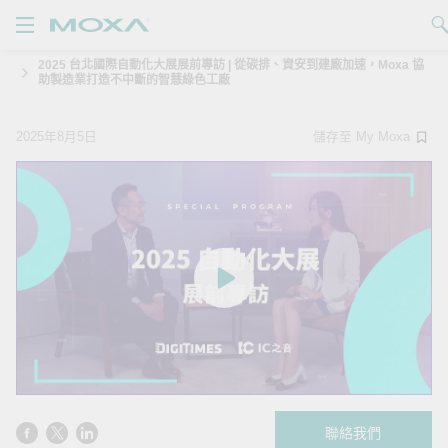
2025 台北國際自動化大展展前專訪 | 從碳排、資安到建廠加速，Moxa 協
產品
助製造業打造不中斷的智慧綠色工廠
解決方案
查看詢價明細
2025年8月5日
儲存至 My Moxa
支援
購買
關於我們
聯絡我們
Partner Zone
My Moxa
聯絡我們