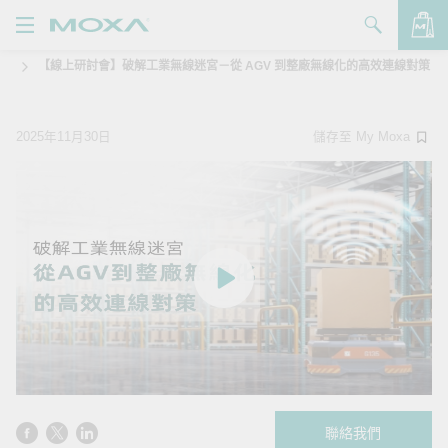
【線上研討會】破解工業無線迷宮－從 AGV 到整廠無線化的高效連線對策
產品
解決方案
查看詢價明細
2025年11月30日
儲存至 My Moxa
支援
購買
關於我們
聯絡我們
Partner Zone
My Moxa
聯絡我們