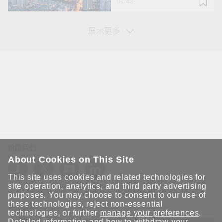
01:43
展示更多
您的資訊
姓*
追蹤我們
About Cookies on This Site
名*
This site uses cookies and related technologies for
site operation, analytics, and third party advertising
purposes. You may choose to consent to our use of
these technologies, reject non-essential
保持聯繫
technologies, or further
manage your preferences
.
公司 Email*
Detailed information and how to withdraw your