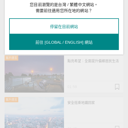
您目前瀏覽的是台灣 / 繁體中文網站。
推薦
需要前往適用您所在地的網站？
客戶證言
成為最佳夥伴典範，引領前行
停留在目前網站
前往 [GLOBAL / ENGLISH] 網站
01:55
客戶證言
點亮希望：全面提升偏鄉居民生活
01:59
客戶證言
安全搭乘地鐵回家