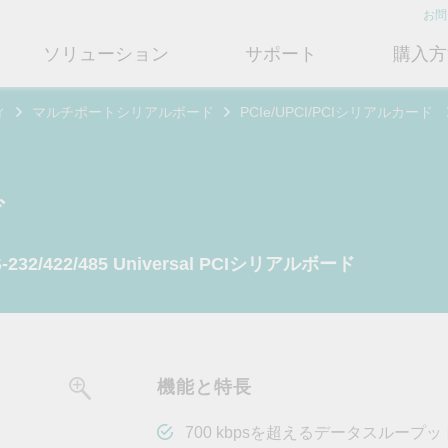
お問
ソリューション
サポート
購入方
ィ
マルチポートシリアルボード
PCIe/UPCI/PCIシリアルカード
ットワークインフラ
ート
ついて
産業用エッジコネクティビテ
テクノロジー
修理および保証
さらにMoxaについて知る
ットスイッチ
ェアおよびドキュメント
フィール
シリアルデバイスサーバー
産業用ネットワークセキュリティ
製品修理サービス/RMA
店検索
営業担当へのお問い合わせ
ズ
ルータ
するよくあるご質問
ションとマイルストーン
シリアルコンバータ
TSN
保証方針
電力の安定供給を支え
情熱を新たな可能性に
OTネットワークセ
ューションパートナー (MJSP)
/422/485 Universal PCIシリアルボード
るBESSソリューショ
ュリティを強化する
ブリッジ/クライアント
ーサクセス
プロトコルゲートウェイ
シングルペアイーサネット
共に成長し成功することが、最
ン
は
ティアドバイザリ
（SPE）
高の成果につながります。
ートウェイ/ルータ
びガス
ビリティ
USB to シリアルコンバータ/US
よりクリーンで持続可能なエネ
産業ネットワークのセキュ
もっと詳しく知る
ェアライセンス管理
ブ
Ethernet-APL
ルギー環境への移行をBESSが
ィ対策向上には、専門家の
ットメディアコンバータ
どのように貢献するのかご覧く
バイスが豊富な当社記事ラ
フサイクル管理ポリシー
マルチポートシリアルボード
ローカル5Gネットワーク
ださい。
ラリをご覧ください。
機能と特長
ーク管理ソフトウェア
ジェント交通
ューと行動規範
もっと詳しく知る
もっと詳しく知る
コントローラおよびI/O
OTデータ統合と活用
リモートアクセス
700 kbpsを超えるデータスルー