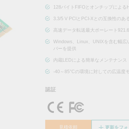
OPC UAソフトウェア
IIoT
記載されていないMoxa製品に関するテクニカルサポートは、
ークセキュリティアプラ
およびイベント
128バイトFIFOとオンチップによる
IPカメラおよびビデオサーバー
3.3/5 V PCIとPCI-Xとの互換性のあるUn
高速データ転送最大ボーレート921.6 
Windows、Linux、UNIXを
バーを提供
内蔵LEDによる簡単なメンテナンス
-40～85°Cの環境に対しての広温
認証
見積依頼
更新をフォ