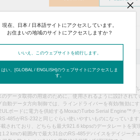
現在、日本 / 日本語サイトにアクセスしています。
お住まいの地域のサイトにアクセスしますか？
ソース
モデル
いいえ、このウェブサイトを続行します。
はい、[GLOBAL / ENGLISH]のウェブサイトにアクセスしま
す。
-112ULシリーズは、産業オートメーションシステムのインテグ
スのデータ取得の用途のために、使用されるように設計されて
ップ自動データ方向制御では、ラインドライバーを有効/無効に
ボードに電力を供給するMoxaのTurbo Serial Engine™
S-485がRS-232と同じぐらい使いやすいものになっていま
が搭載されており、どちらも最大921.6 kbpsのデータレートを
1.2 kmの範囲内で最大31台のRS-485デバイスをデイジーチ