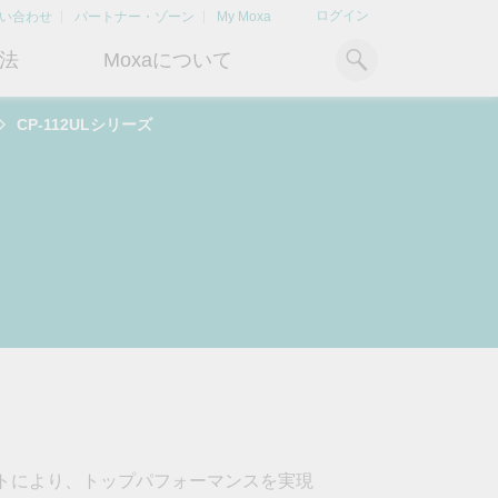
ログイン
い合わせ
パートナー・ゾーン
My Moxa
法
Moxaについて
CP-112ULシリーズ
ィ
産業用コンピューティング
おすすめトピック
リソース
x86コンピュータ
文書ライブラリ
Armベースコンピュータ
ケーススタディ
キ
Moxa Japan合同会社
OTデータの秘密を解
電力の安定供
に
について
き明かす
るBESSソリ
パネルPC
記事ライブラリ
ン
さらなる市場拡大とサポート体
産業分野のデジタル変革を成功
Bハ
IIoTゲートウェイ
動画ライブラリ
制を強化すべく、2020年に日本
させるために、OTデータの秘密
リテ
よりクリーンで持
法人を設立
を解き明かす方法を学びましょ
アド
ルギー環境への移行
システムソフトウェア
う。
イブ
どのように貢献す
もっと詳しく知る
ださい。
もっと詳しく知る
もっと詳しく知
プットにより、トップパフォーマンスを実現