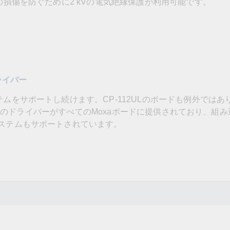
器の損傷を防ぐために2 kVの電気絶縁保護が利用可能です。
ドライバー
テムをサポートし続けます。CP-112ULのボードも例外ではあ
UNIXのドライバーがすべてのMoxaボードに提供されており、組
システムもサポートされています。