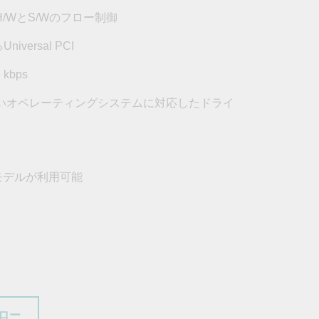
フォームよりお問い合わせください
H/WとS/Wのフロー制御
すべての製品を見る
iversal PCI
kbps
含む幅広いオペレーティングシステムに対応したドライ
度モデルが利用可能
ロー