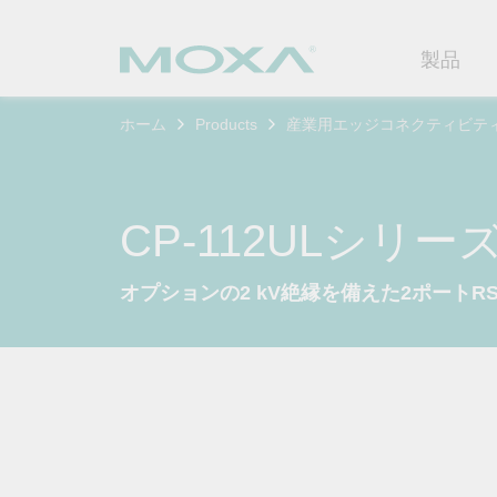
製品
ホーム
Products
産業用エッジコネクティビテ
産業用ネ
産業分野
製品サポ
連絡する
Moxaに
イーサネ
製造
ソフトウ
企業プロ
代理
CP-112ULシリー
セキュア
鉄道
製品に関
イノベー
OTデータの秘密を解
ソリ
（FAQ)
オプションの2 kV絶縁を備えた2ポートRS-232
き明かす
無線AP/
電力
カスタマ
セキュリ
産業分野のデジタル変革を成功
セルラーゲ
石油およ
サステナ
させるために、OTデータの秘密
ソフトウ
を解き明かす方法を学びましょ
イーサネ
海洋
ポリシー
う。
製品ライ
もっと詳しく知る
ネットワ
インテリ
コアバリ
セキュア
キャリア