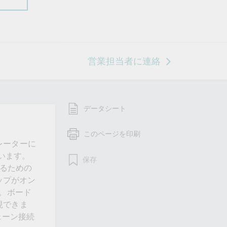
営業担当者に連絡
データシート
このページを印刷
レーターに
います。
保存
するための
チップがオン
す。ボード
実現できま
ェーン接続