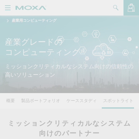
産業用コンピューティング
製品
ソリューション
バッグを見る
産業グレードの
コンピューティング
サポート
購入方法
ミッションクリティカルなシステム向けの信頼性の
高いソリューション
Moxaについて
お問い合わせ
概要
製品ポートフォリオ
ケーススタディ
スポットライト
パートナー・ゾーン
My Moxa
ミッションクリティカルなシステム
向けのパートナー