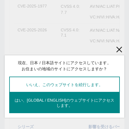
CVE-2025-1977
CVSS 4.0:
AV:N/AC:L/AT:P/PR:L
7.7
VC:H/VI:H/VA:H/SC:
CVE-2025-2026
CVSS 4.0:
AV:N/AC:L/AT:N/PR:L
7.1
VC:N/VI:N/VA:H/SC:
現在、日本 / 日本語サイトにアクセスしています。
お住まいの地域のサイトにアクセスしますか？
影響を受ける製品およびソリューション
いいえ、このウェブサイトを続行します。
対処方法
Moxaはこの脆弱性に対する適切な対処方法をリリー
はい、[GLOBAL / ENGLISH]のウェブサイトにアクセス
スしました。影響を受ける製品への対処方法は以下
します。
の表のとおりです。
シリーズ
影響を受けるバージョ