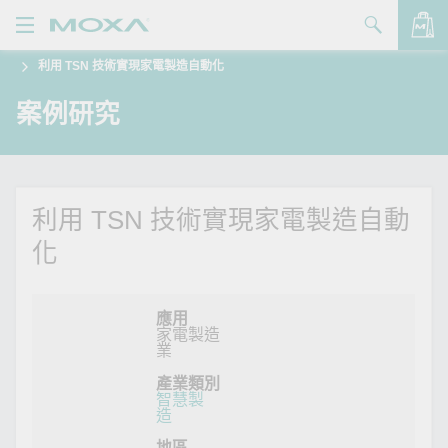
利用 TSN 技術實現家電製造自動化
產品
案例研究
解決方案
查看詢價明細
支援
購買
利用 TSN 技術實現家電製造自動
化
關於我們
聯絡我們
應用
家電製造
Partner Zone
業
產業類別
My Moxa
智慧製
造
地區