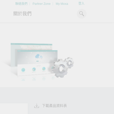
登入
聯絡我們
Partner Zone
My Moxa
關於我們
工業電腦
熱門話題
資源下載
x86 電腦
文件資料庫
ARM 電腦
案例研究
Moxa 人才小聯盟系統
掌握綠能脈動
強化 OT 網路
平板電腦
技術專文資料庫
掌握
如同美國職棒聯盟的人才育
探索 BESS（電池儲能系統）
閱讀更多網路安全專
解與
成，我們發展 Moxa 人才小聯
如何引領能源轉型，打造更潔
專家對工業網路安全
IIoT 閘道器
影片庫
造更
盟系統，透過這樣培育人才的
淨、更永續的能源環境。
實用建議，為 OT 系
模式，帶領同仁從小聯盟升上
堅實的防護力。
了解詳情
系統軟體
大聯盟，躍上國際舞台。
了解詳情
了解詳情
下載產品資料表