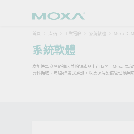
首頁
產品
工業電腦
系統軟體
Moxa D
工業網
產業聚
產品支
購買方
關於我
系統軟體
乙太網
智慧製
軟體與
公司簡
搜
為加快專案開發進度並縮短產品上市時間，Moxa 為
安全路
軌道運
產品 FA
緣起與
資料擷取、無線/蜂巢式通訊，以及遠端設備管理應用
無線 A
電力能
安全公
客戶經
行動通訊
石化油
軟體認
企業永
乙太網
海事船
產品生
政策
網路管
智慧交
核心價
安全遠
加入我
您的 M