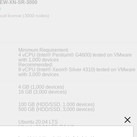
EW-XN-SR-3000
全設備
活動
IP 攝影機和影像伺服器
署）
ual license (3000 nodes)
Minimum Requirement:
4 vCPU (Intel® Pentium® G4600) tested on VMware
with 1,000 devices
Recommended:
8 vCPU (Intel® Xeon® Silver 4310) tested on VMware
with 3,000 devices
4 GB (1,000 devices)
16 GB (3,000 devices)
100 GB (HDD/SSD, 1,000 devices)
500 GB (HDD/SSD, 3,000 devices)
Ubuntu 20.04 LTS
Ubuntu 22.04 LTS (64-bit)