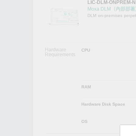
LIC-DLM-ONPREM-N
網路安
新聞與
Moxa DLM（內部部
DLM on-premises perpet
Hardware
CPU
Requirements
RAM
Hardware Disk Space
OS