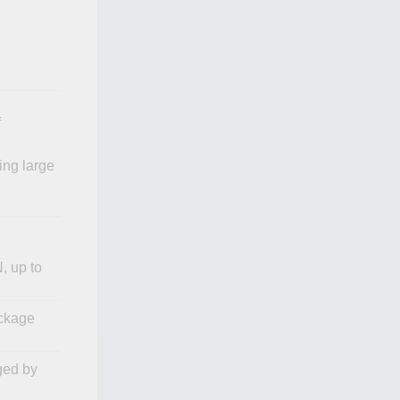
f
ing large
 up to
ackage
ged by