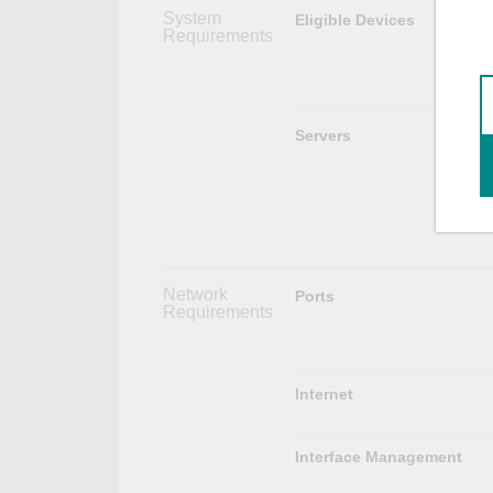
System
Eligible Devices
Requirements
Servers
Network
Ports
Requirements
Internet
Interface Management