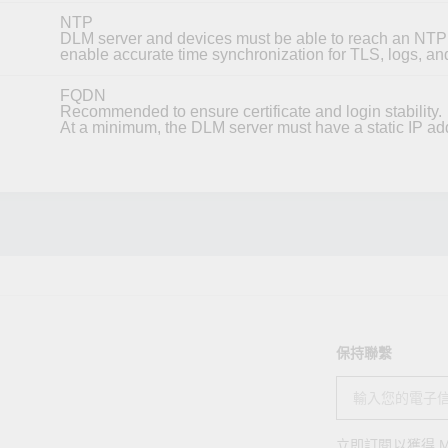
NTP
DLM server and devices must be able to reach an NTP 
enable accurate time synchronization for TLS, logs, an
FQDN
Recommended to ensure certificate and login stability.
At a minimum, the DLM server must have a static IP ad
保持聯繫
立即訂閱以獲得 M