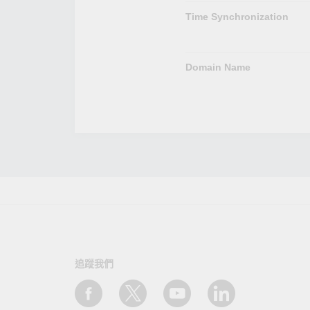
Time Synchronization
Domain Name
追蹤我們