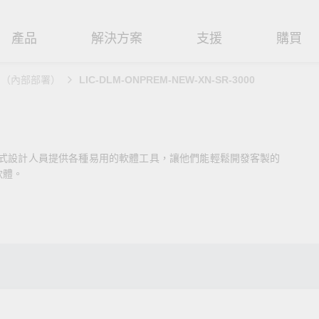
產品
解決方案
支援
購買
LM（內部部署）
LIC-DLM-ONPREM-NEW-XN-SR-3000
路基礎設施
焦
援
式
們
工業網路邊緣連接設備
技術應用
維修與保固
實踐 Moxa 理念
路交換器
造
文件
介
串列設備伺服器
工業網路資安
產品維修服務/RMA
尋經銷商
聯繫 Moxa
程式設計人員提供各種易用的軟體工具，讓他們能輕鬆開發客製的
由器
輸
Qs
創新
串列轉接器
時效性網路 (TSN)
保固政策
創造永續價值
強化 OT 網路安全
軟體。
P/橋接器/用戶端
源
告
驗與成功
協定閘道器
單對乙太網路 (SPE)
Moxa 致力實踐綠色產品政
閱讀更多網路安全專文以
策，確保產品和服務全面符合
專家對工業網路安全的見
閘道器/路由器
氣
證管理
續發展
USB 轉串列轉接器/USB 集線器
Ethernet-APL
國際和本土綠色產品規範。
實用建議，為 OT 系統打
堅實的防護力。
了解詳情
路媒體轉換器
舶
命週期管理政策
多埠串列擴充板
5G 專網
了解詳情
理軟體
通
值觀與行為準則
控制器和 I/O
OT 數據整合與應用
端存取
們
OPC UA 軟體
工業物聯網
oxa 產品需要協助嗎？
聯絡技術支援團隊