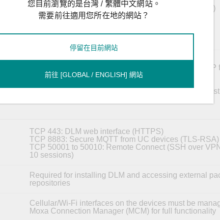
您目前瀏覽的是台灣 / 繁體中文網站。
UC-1200A / UC-2200A (MIL 3.4.1, image v1.4 or later)
需要前往適用您所在地的網站？
UC-3400A (MIL 3.4.1, image v1.2 or later)
UC-4400A (MIL 3.4.1, image v1.3 or later)
UC-8200 (MIL 3.4.1, image v1.5 or later)
UC-8600A Series (MIL 4.0, image v1.0 or later)
停留在目前網站
SMTP email server:
Supports STARTTLS (optional) or unencrypted SMTP 
前往 [GLOBAL / ENGLISH] 網站
for sending event notifications
File server (optional):
External HTTPS file servers are recommended for host
OTA packages
TCP 443: DLM web interface (HTTPS)
TCP 8883: Secure MQTT from UC devices (TLS-RSA)
TCP 50001 to 50010: Remote Connect (SSH over VPN,
10 sessions)
Required for installing DLM and accessing external p
repositories
Cellular/Wi-Fi interfaces on the devices must be mana
Moxa Connection Manager (MCM) for full functionality