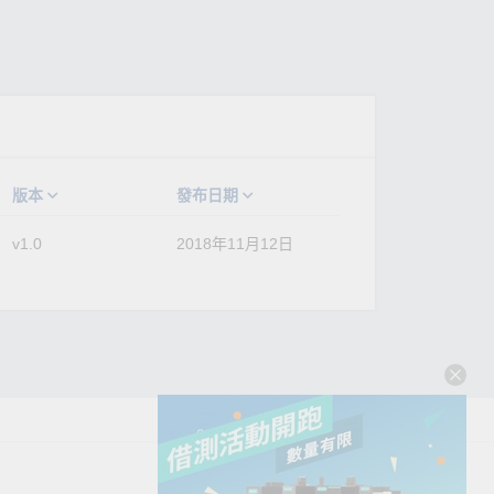
版本
發布日期
v1.0
2018年11月12日