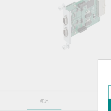
網路安
新聞與
資源