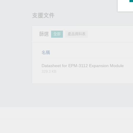
支援文件
篩選
全部
產品資料表
名稱
Datasheet for EPM-3112 Expansion Module
329.3 KB