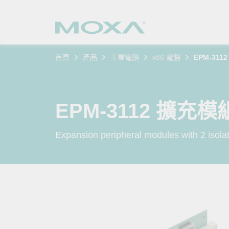
首頁
產品
工業電腦
x86 電腦
EPM-311
工業網
產業聚
產品支
購買方
關於我
乙太網
智慧製
軟體與
公司簡
搜
EPM-3112 擴充模
安全路
軌道運
產品 FA
緣起與
Expansion peripheral modules with 2 isola
無線 A
電力能
安全公
客戶經
行動通訊
石化油
軟體認
企業永
乙太網
海事船
產品生
政策
網路管
智慧交
核心價
安全遠
加入我
您的 M