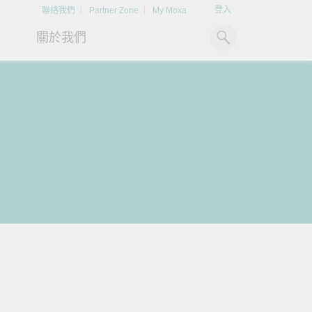
登入
聯絡我們
Partner Zone
My Moxa
關於我們
工業電腦
熱門話題
資源下載
x86 電腦
文件資料庫
ARM 電腦
案例研究
Moxa 人才小聯盟系統
掌握綠能脈動
強化 OT 網路
平板電腦
技術專文資料庫
掌握
如同美國職棒聯盟的人才育
探索 BESS（電池儲能系統）
閱讀更多網路安全專
解與
成，我們發展 Moxa 人才小聯
如何引領能源轉型，打造更潔
專家對工業網路安全
IIoT 閘道器
影片庫
造更
盟系統，透過這樣培育人才的
淨、更永續的能源環境。
實用建議，為 OT 系
模式，帶領同仁從小聯盟升上
堅實的防護力。
了解詳情
系統軟體
大聯盟，躍上國際舞台。
了解詳情
了解詳情