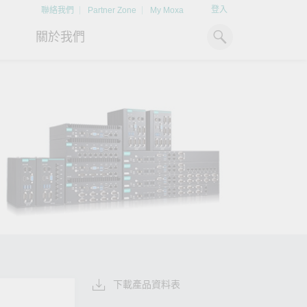
登入
聯絡我們
Partner Zone
My Moxa
關於我們
工業電腦
熱門話題
資源下載
x86 電腦
文件資料庫
ARM 電腦
案例研究
Moxa 人才小聯盟系統
掌握綠能脈動
強化 OT 網路
平板電腦
技術專文資料庫
掌握
如同美國職棒聯盟的人才育
探索 BESS（電池儲能系統）
閱讀更多網路安全專
解與
成，我們發展 Moxa 人才小聯
如何引領能源轉型，打造更潔
專家對工業網路安全
IIoT 閘道器
影片庫
造更
盟系統，透過這樣培育人才的
淨、更永續的能源環境。
實用建議，為 OT 系
模式，帶領同仁從小聯盟升上
堅實的防護力。
了解詳情
系統軟體
大聯盟，躍上國際舞台。
了解詳情
了解詳情
下載產品資料表