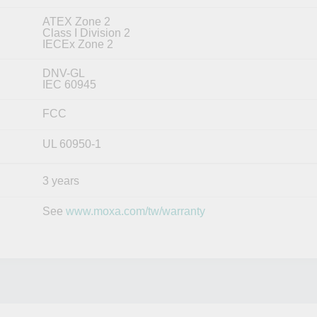
ATEX Zone 2
Class I Division 2
IECEx Zone 2
DNV-GL
IEC 60945
FCC
UL 60950-1
3 years
See
www.moxa.com/tw/warranty