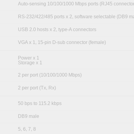
Auto-sensing 10/100/1000 Mbps ports (RJ45 connector
RS-232/422/485 ports x 2, software selectable (DB9 m
USB 2.0 hosts x 2, type-A connectors
VGA x 1, 15-pin D-sub connector (female)
Power x 1
Storage x 1
2 per port (10/100/1000 Mbps)
2 per port (Tx, Rx)
50 bps to 115.2 kbps
DB9 male
5, 6, 7, 8