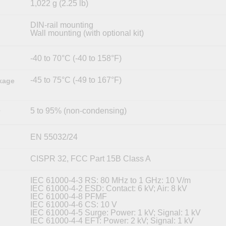
1,022 g (2.25 lb)
DIN-rail mounting
Wall mounting (with optional kit)
-40 to 70°C (-40 to 158°F)
-45 to 75°C (-49 to 167°F)
kage
5 to 95% (non-condensing)
y
EN 55032/24
CISPR 32, FCC Part 15B Class A
IEC 61000-4-3 RS: 80 MHz to 1 GHz: 10 V/m
IEC 61000-4-2 ESD: Contact: 6 kV; Air: 8 kV
IEC 61000-4-8 PFMF
IEC 61000-4-6 CS: 10 V
IEC 61000-4-5 Surge: Power: 1 kV; Signal: 1 kV
IEC 61000-4-4 EFT: Power: 2 kV; Signal: 1 kV