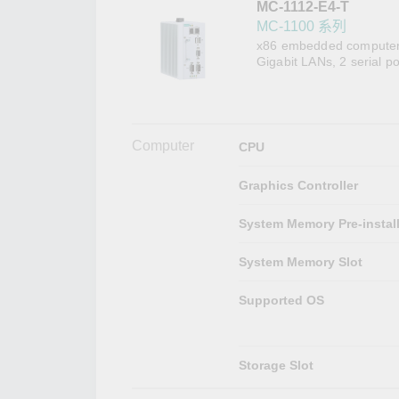
MC-1112-E4-T
網路安
新聞與
MC-1100 系列
x86 embedded computer 
Gigabit LANs, 2 serial p
Computer
CPU
Graphics Controller
System Memory Pre-instal
System Memory Slot
Supported OS
Storage Slot