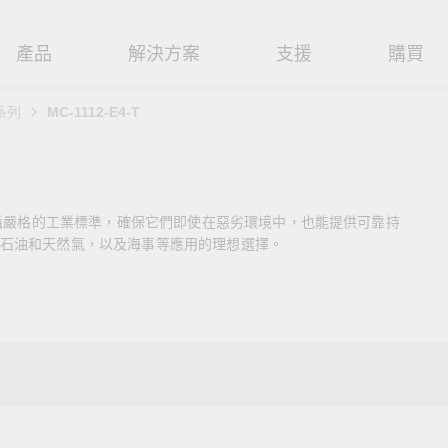
產品
解決方案
支援
購買
 系列
MC-1112-E4-T
路基礎設施
焦
援
式
們
工業網路邊緣連接設備
技術應用
維修與保固
實踐 Moxa 理念
路交換器
造
文件
介
串列設備伺服器
工業網路資安
產品維修服務/RMA
尋經銷商
聯繫 Moxa
遵循嚴格的工業標準，確保它們即使在惡劣環境中，也能提供可靠持
由器
輸
Qs
創新
串列轉接器
時效性網路 (TSN)
保固政策
創造永續價值
強化 OT 網路安全
石油和天然氣，以及海事等應用的理想選擇。
P/橋接器/用戶端
源
告
驗與成功
協定閘道器
單對乙太網路 (SPE)
Moxa 致力實踐綠色產品政
閱讀更多網路安全專文以
策，確保產品和服務全面符合
專家對工業網路安全的見
閘道器/路由器
氣
證管理
續發展
USB 轉串列轉接器/USB 集線器
Ethernet-APL
國際和本土綠色產品規範。
實用建議，為 OT 系統打
堅實的防護力。
了解詳情
路媒體轉換器
舶
命週期管理政策
多埠串列擴充板
5G 專網
了解詳情
理軟體
通
值觀與行為準則
控制器和 I/O
OT 數據整合與應用
端存取
們
OPC UA 軟體
工業物聯網
oxa 產品需要協助嗎？
聯絡技術支援團隊