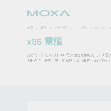
首頁
產品
工業電腦
x86 電腦
MC-1100
工業網
產業聚
產品支
購買方
關於我
x86 電腦
乙太網
智慧製
軟體與
公司簡
搜
我們的工業級無風扇 x86 電腦通過嚴格的測試，並
安全路
軌道運
產品 FA
緣起與
久的運作，是重工業、變電站、公用事業、交通運輸、
無線 A
電力能
安全公
客戶經
行動通訊
石化油
軟體認
企業永
乙太網
海事船
產品生
政策
網路管
智慧交
核心價
安全遠
加入我
您的 M