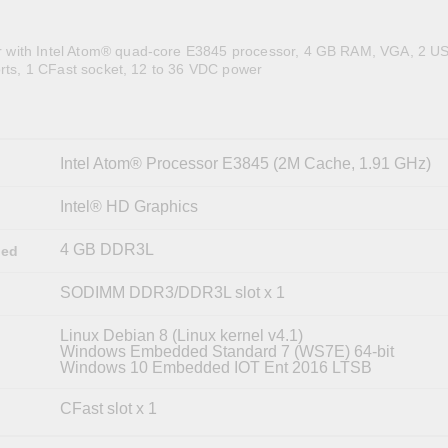
全設備
活動
IP 攝影機和影像伺服器
with Intel Atom® quad-core E3845 processor, 4 GB RAM, VGA, 2 US
orts, 1 CFast socket, 12 to 36 VDC power
Intel Atom® Processor E3845 (2M Cache, 1.91 GHz)
Intel® HD Graphics
4 GB DDR3L
led
SODIMM DDR3/DDR3L slot x 1
Linux Debian 8 (Linux kernel v4.1)
Windows Embedded Standard 7 (WS7E) 64-bit
Windows 10 Embedded IOT Ent 2016 LTSB
CFast slot x 1