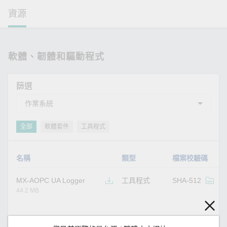
資源
軟體、韌體和驅動程式
篩選
全部
軟體套件
工具程式
名稱
類型
檔案校驗碼
MX-AOPC UA Logger
工具程式
SHA-512
v
44.2 MB