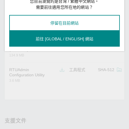
您目前瀏覽的是台灣 / 繁體中文網站。
MX-AOPC UA Server
工具程式
SHA-512
v
需要前往適用您所在地的網站？
36.3 MB
停留在目前網站
前往 [GLOBAL / ENGLISH] 網站
Software Package for
軟體套件
SHA-512
v
ioPAC 8020-C Series
(toolchain)
134.9 MB
RTUAdmin
工具程式
SHA-512
v
Configuration Utility
3.6 MB
支援文件