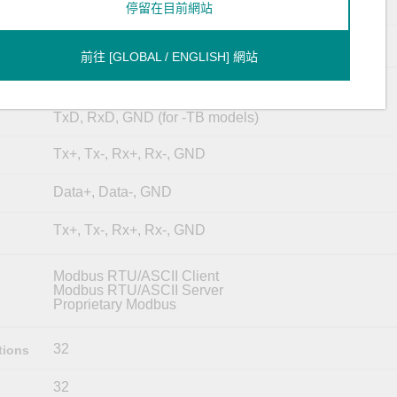
I models: 2 kV
停留在目前網站
ADDC (automatic data direction control)
trol
前往 [GLOBAL / ENGLISH] 網站
TxD, RxD, RTS, CTS, DTR, DSR, DCD, GND
or
TxD, RxD, GND (for -TB models)
Tx+, Tx-, Rx+, Rx-, GND
Data+, Data-, GND
Tx+, Tx-, Rx+, Rx-, GND
Modbus RTU/ASCII Client
Modbus RTU/ASCII Server
Proprietary Modbus
32
tions
32