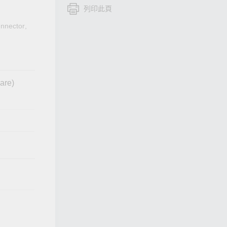
列印此頁
查看所有產品
nnector,
are)