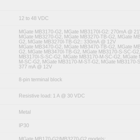
12 to 48 VDC
MGate MB3170-G2, MGate MB3170I-G2: 270mA @ 2
MGate MB3270-G2, MGate MB3270-TB-G2, MGate MB
G2, MGate MB3270I-TB-G2:: 330mA @ 12V
MGate MB3470-G2, MGate MB3470-TB-G2, MGate MB
G2, MGate MB3470I-TB-G2, MGate MB3170-S-SC-G2
MB3170I-S-SC-G2, MGate MB3170-M-SC-G2, MGate 
M-SC-G2, MGate MB3170-M-ST-G2, MGate MB3170-
377 mA @ 12V
8-pin terminal block
Resistive load: 1 A @ 30 VDC
Metal
IP30
MGate MB170-G2/MB3270-G2 models: