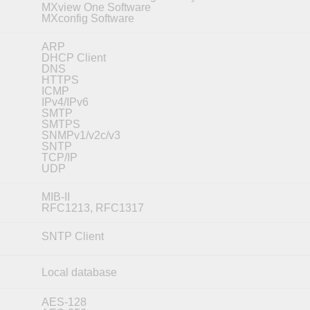
MXview One Software
MXconfig Software
ARP
DHCP Client
DNS
HTTPS
ICMP
IPv4/IPv6
SMTP
SMTPS
SNMPv1/v2c/v3
SNTP
TCP/IP
UDP
MIB-II
RFC1213, RFC1317
SNTP Client
Local database
AES-128