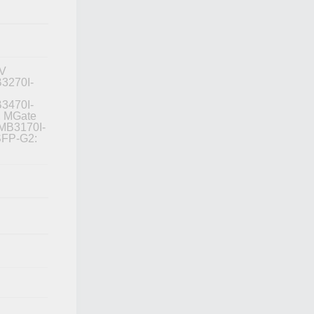
1V
3270I-
3470I-
, MGate
MB3170I-
SFP-G2: