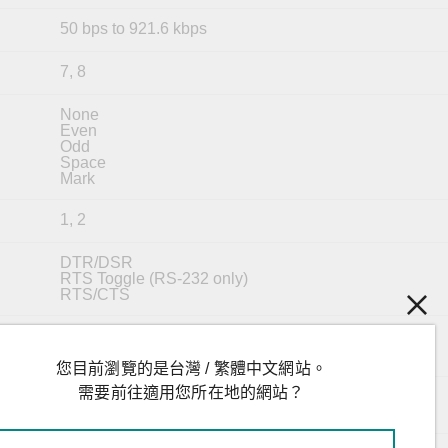
50 bps to 921.6 kbps
7, 8
None
Even
Odd
Space
Mark
1, 2
DTR/DSR
RTS Toggle (RS-232 only)
RTS/CTS
1 kilo-ohm, 150 kilo-ohms
 RS-
(software selectable)
您目前瀏覽的是台灣 / 繁體中文網站。
需要前往適用您所在地的網站？
120 ohms
(software selectable)