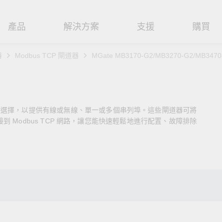
產品
解決方案
支援
購買
器
Modbus TCP 閘道器
MGate MB3170-G2/MB3270-G2/MB347
路基礎設施
焦
援
式
們
工業網路邊緣連接設備
技術應用
維修與保固
實踐 Moxa 理念
路交換器
造
文件
介
串列設備伺服器
工業網路資安
產品維修服務/RMA
尋經銷商
聯繫 Moxa
機型可供選擇，以提供有線或無線、單一或多個串列埠。這些閘道器可將
由器
輸
Qs
創新
串列轉接器
時效性網路 (TSN)
保固政策
創造永續價值
強化 OT 網路安全
 設備連接到 Modbus TCP 網路，讓您能快速輕鬆地進行配置、故障排除
P/橋接器/用戶端
源
告
驗與成功
協定閘道器
單對乙太網路 (SPE)
Moxa 致力實踐綠色產品政
閱讀更多網路安全專文以
策，確保產品和服務全面符合
專家對工業網路安全的見
閘道器/路由器
氣
證管理
續發展
USB 轉串列轉接器/USB 集線器
Ethernet-APL
國際和本土綠色產品規範。
實用建議，為 OT 系統打
堅實的防護力。
了解詳情
路媒體轉換器
舶
命週期管理政策
多埠串列擴充板
5G 專網
了解詳情
理軟體
通
值觀與行為準則
控制器和 I/O
OT 數據整合與應用
端存取
們
OPC UA 軟體
工業物聯網
oxa 產品需要協助嗎？
聯絡技術支援團隊