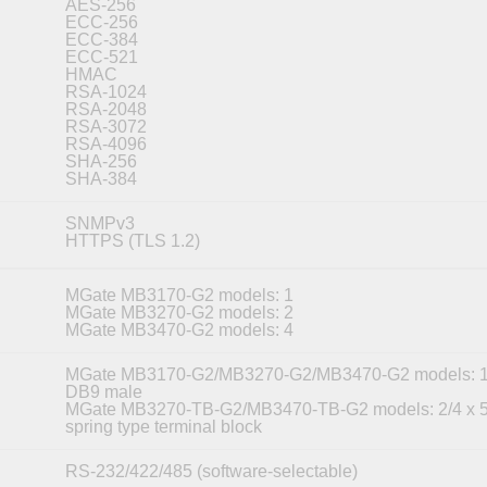
AES-256
ECC-256
ECC-384
ECC-521
HMAC
RSA-1024
RSA-2048
RSA-3072
RSA-4096
SHA-256
SHA-384
SNMPv3
HTTPS (TLS 1.2)
MGate MB3170-G2 models: 1
MGate MB3270-G2 models: 2
MGate MB3470-G2 models: 4
MGate MB3170-G2/MB3270-G2/MB3470-G2 models: 1/
DB9 male
MGate MB3270-TB-G2/MB3470-TB-G2 models: 2/4 x 5
spring type terminal block
RS-232/422/485 (software-selectable)