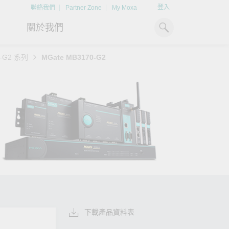
登入
聯絡我們
Partner Zone
My Moxa
關於我們
0-G2 系列
MGate MB3170-G2
工業電腦
熱門話題
資源下載
x86 電腦
文件資料庫
ARM 電腦
案例研究
Moxa 人才小聯盟系統
掌握綠能脈動
強化 OT 網路
平板電腦
技術專文資料庫
掌握
如同美國職棒聯盟的人才育
探索 BESS（電池儲能系統）
閱讀更多網路安全專
解與
成，我們發展 Moxa 人才小聯
如何引領能源轉型，打造更潔
專家對工業網路安全
IIoT 閘道器
影片庫
造更
盟系統，透過這樣培育人才的
淨、更永續的能源環境。
實用建議，為 OT 系
模式，帶領同仁從小聯盟升上
堅實的防護力。
了解詳情
系統軟體
大聯盟，躍上國際舞台。
了解詳情
了解詳情
下載產品資料表