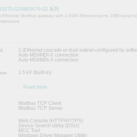
全設備
活動
IP 攝影機和影像伺服器
B3270-G2/MB3470-G2 系列
to-Ethernet Modbus gateway with 2 RJ45 Ethernet ports, DB9 serial co
emperature
2 (Ethernet cascade or dual subnet configured by softw
45
Auto MDI/MDI-X connection
Auto MDI/MDI-X connection
1.5 kV (built-in)
tion
Read more
Modbus TCP Client
Modbus TCP Server
Web Console (HTTP/HTTPS)
Device Search Utility (DSU)
MCC Tool
Windows Driver Manager Utility