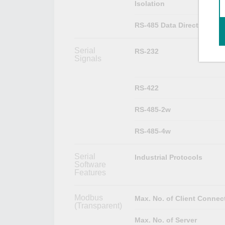
Isolation
RS-485 Data Direction Con
Serial
RS-232
Signals
RS-422
RS-485-2w
RS-485-4w
Serial
Industrial Protocols
Software
Features
Modbus
Max. No. of Client Connec
(Transparent)
Max. No. of Server