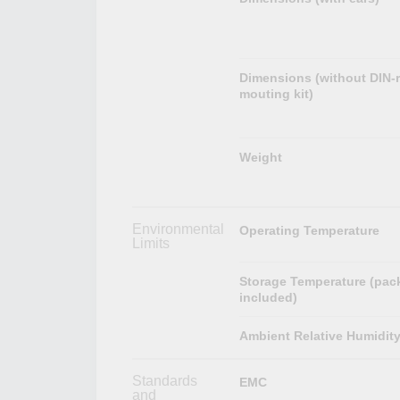
Dimensions (without DIN-r
mouting kit)
Weight
Environmental
Operating Temperature
Limits
Storage Temperature (pac
included)
Ambient Relative Humidit
Standards
EMC
and