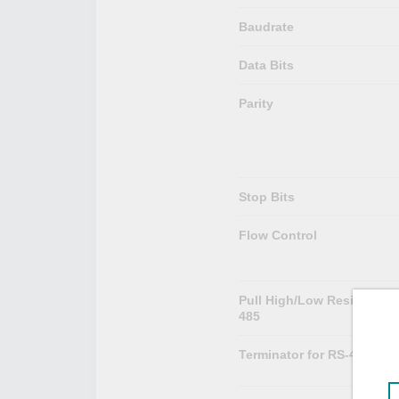
Baudrate
Data Bits
Parity
Stop Bits
Flow Control
Pull High/Low Resistor for
485
Terminator for RS-485