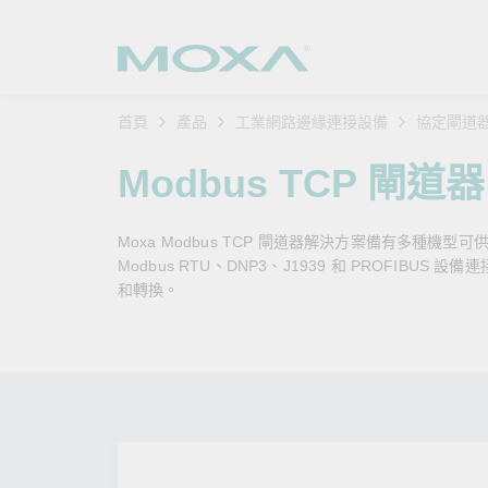
首頁
產品
工業網路邊緣連接設備
協定閘道
工業網
產業聚
產品支
購買方
關於我
Modbus TCP 閘道器
乙太網
智慧製
軟體與
公司簡
搜
Moxa Modbus TCP 閘道器解決方案備有多種
安全路
軌道運
產品 FA
緣起與
Modbus RTU、DNP3、J1939 和 PROFIBUS
和轉換。
無線 A
電力能
安全公
客戶經
行動通訊
石化油
軟體認
企業永
乙太網
海事船
產品生
政策
網路管
智慧交
核心價
安全遠
加入我
您的 M