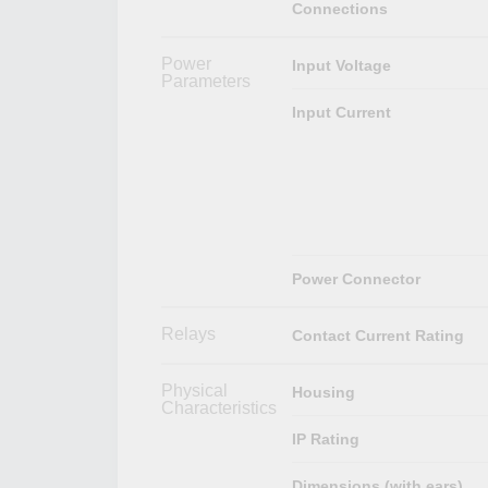
Connections
Power
Input Voltage
Parameters
Input Current
Power Connector
Relays
Contact Current Rating
Physical
Housing
Characteristics
IP Rating
Dimensions (with ears)