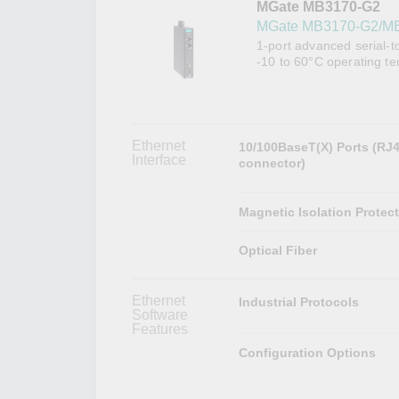
MGate MB3170-G2
網路安
新聞與
MGate MB3170-G2/M
1-port advanced serial-
-10 to 60°C operating t
Ethernet
10/100BaseT(X) Ports (RJ
Interface
connector)
Magnetic Isolation Protec
Optical Fiber
Ethernet
Industrial Protocols
Software
Features
Configuration Options