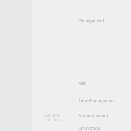
Management
MIB
Time Management
Security
Authentication
Functions
Encryption