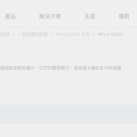
產品
解決方案
支援
購買
伺服器
一般設備伺服器
NPort 5100A 系列
NPort 5110A
路基礎設施
焦
援
式
們
工業網路邊緣連接設備
技術應用
維修與保固
實踐 Moxa 理念
路交換器
造
文件
介
串列設備伺服器
工業網路資安
產品維修服務/RMA
尋經銷商
聯繫 Moxa
可立即連接網路並開始運作。它們的體積輕巧，是將讀卡機和支付終端機
由器
輸
Qs
創新
串列轉接器
時效性網路 (TSN)
保固政策
創造永續價值
強化 OT 網路安全
P/橋接器/用戶端
源
告
驗與成功
協定閘道器
單對乙太網路 (SPE)
Moxa 致力實踐綠色產品政
閱讀更多網路安全專文以
策，確保產品和服務全面符合
專家對工業網路安全的見
閘道器/路由器
氣
證管理
續發展
USB 轉串列轉接器/USB 集線器
Ethernet-APL
國際和本土綠色產品規範。
實用建議，為 OT 系統打
堅實的防護力。
了解詳情
路媒體轉換器
舶
命週期管理政策
多埠串列擴充板
5G 專網
了解詳情
理軟體
通
值觀與行為準則
控制器和 I/O
OT 數據整合與應用
端存取
們
OPC UA 軟體
工業物聯網
oxa 產品需要協助嗎？
聯絡技術支援團隊