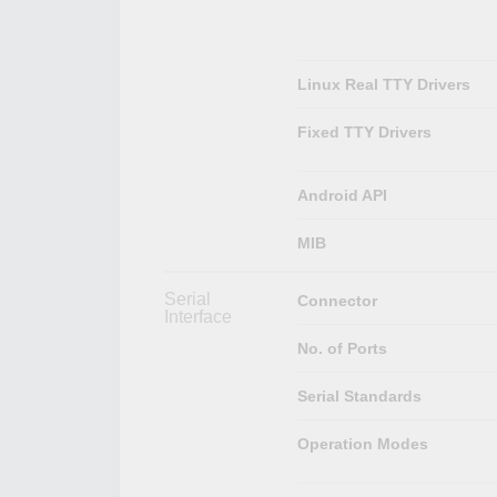
Linux Real TTY Drivers
Fixed TTY Drivers
Android API
MIB
Serial
Connector
Interface
No. of Ports
Serial Standards
Operation Modes