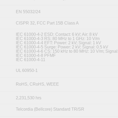
EN 55032/24
CISPR 32, FCC Part 15B Class A
IEC 61000-4-2 ESD: Contact: 6 kV; Air: 8 kV
IEC 61000-4-3 RS: 80 MHz to 1 GHz: 10 V/m
IEC 61000-4-4 EFT: Power: 2 kV; Signal: 1 kV
IEC 61000-4-5 Surge: Power: 2 kV; Signal: 0.5 kV
IEC 61000-4-6 CS: 150 kHz to 80 MHz: 10 V/m; Signal
IEC 61000-4-8 PFMF
IEC 61000-4-11
UL 60950-1
RoHS, CRoHS, WEEE
2,231,530 hrs
Telcordia (Bellcore) Standard TR/SR