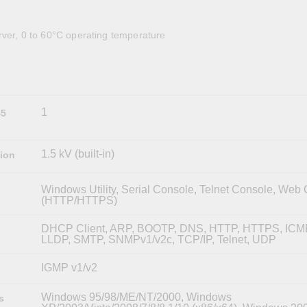
全設備
活動
IP 攝影機和影像伺服器
rver, 0 to 60°C operating temperature
1
45
1.5 kV (built-in)
tion
Windows Utility, Serial Console, Telnet Console, Web
(HTTP/HTTPS)
DHCP Client, ARP, BOOTP, DNS, HTTP, HTTPS, ICMP
LLDP, SMTP, SNMPv1/v2c, TCP/IP, Telnet, UDP
IGMP v1/v2
Windows 95/98/ME/NT/2000, Windows
s