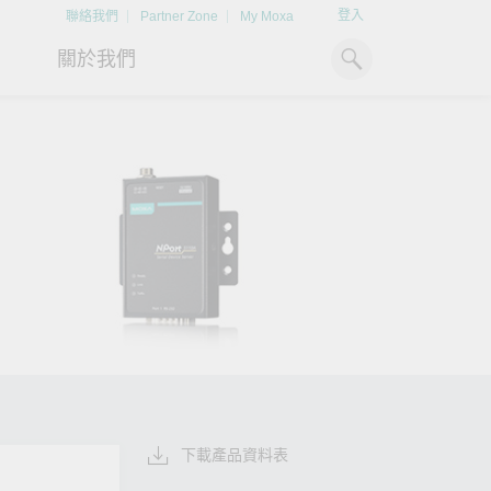
登入
聯絡我們
Partner Zone
My Moxa
關於我們
工業電腦
熱門話題
資源下載
x86 電腦
文件資料庫
ARM 電腦
案例研究
Moxa 人才小聯盟系統
掌握綠能脈動
強化 OT 網路
平板電腦
技術專文資料庫
掌握
如同美國職棒聯盟的人才育
探索 BESS（電池儲能系統）
閱讀更多網路安全專
解與
成，我們發展 Moxa 人才小聯
如何引領能源轉型，打造更潔
專家對工業網路安全
IIoT 閘道器
影片庫
造更
盟系統，透過這樣培育人才的
淨、更永續的能源環境。
實用建議，為 OT 系
模式，帶領同仁從小聯盟升上
堅實的防護力。
了解詳情
系統軟體
大聯盟，躍上國際舞台。
了解詳情
了解詳情
下載產品資料表