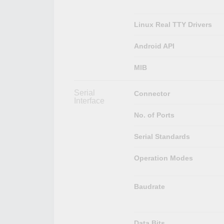
Linux Real TTY Drivers
Android API
MIB
Serial
Connector
Interface
No. of Ports
Serial Standards
Operation Modes
Baudrate
Data Bits