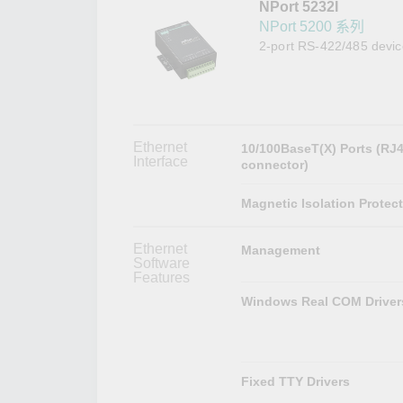
NPort 5232I
網路安
新聞與
NPort 5200 系列
2-port RS-422/485 device
Ethernet
10/100BaseT(X) Ports (RJ
Interface
connector)
Magnetic Isolation Protec
Ethernet
Management
Software
Features
Windows Real COM Driver
Fixed TTY Drivers