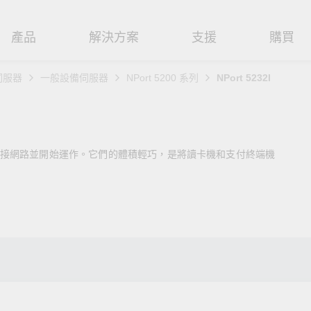
產品
解決方案
支援
購買
伺服器
一般設備伺服器
NPort 5200 系列
NPort 5232I
路基礎設施
焦
援
式
們
工業網路邊緣連接設備
技術應用
維修與保固
實踐 Moxa 理念
路交換器
造
文件
介
串列設備伺服器
工業網路資安
產品維修服務/RMA
尋經銷商
聯繫 Moxa
可立即連接網路並開始運作。它們的體積輕巧，是將讀卡機和支付終端機
由器
輸
Qs
創新
串列轉接器
時效性網路 (TSN)
保固政策
創造永續價值
強化 OT 網路安全
P/橋接器/用戶端
源
告
驗與成功
協定閘道器
單對乙太網路 (SPE)
Moxa 致力實踐綠色產品政
閱讀更多網路安全專文以
策，確保產品和服務全面符合
專家對工業網路安全的見
閘道器/路由器
氣
證管理
續發展
USB 轉串列轉接器/USB 集線器
Ethernet-APL
國際和本土綠色產品規範。
實用建議，為 OT 系統打
堅實的防護力。
了解詳情
路媒體轉換器
舶
命週期管理政策
多埠串列擴充板
5G 專網
了解詳情
理軟體
通
值觀與行為準則
控制器和 I/O
OT 數據整合與應用
端存取
們
OPC UA 軟體
工業物聯網
oxa 產品需要協助嗎？
聯絡技術支援團隊