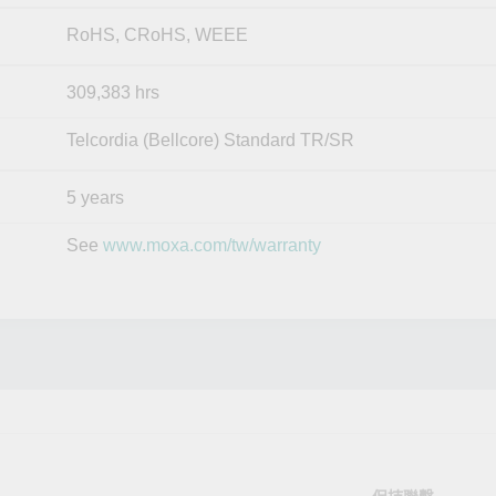
RoHS, CRoHS, WEEE
309,383 hrs
Telcordia (Bellcore) Standard TR/SR
5 years
See
www.moxa.com/tw/warranty