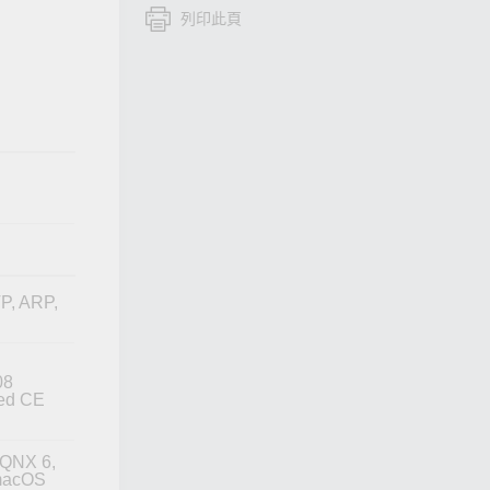
列印此頁
查看所有產品
P, ARP,
08
ed CE
 QNX 6,
 macOS