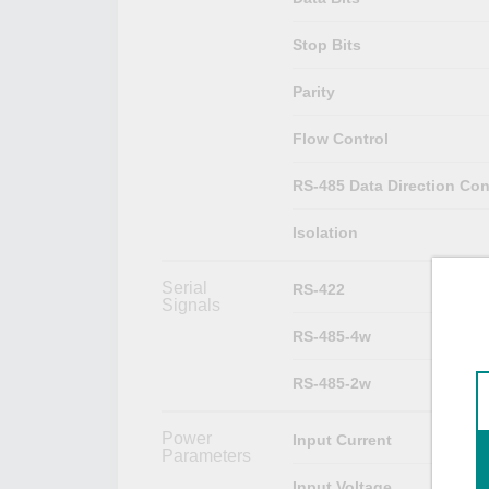
Stop Bits
Parity
Flow Control
RS-485 Data Direction Con
Isolation
Serial
RS-422
Signals
RS-485-4w
RS-485-2w
Power
Input Current
Parameters
Input Voltage