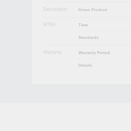
Declaration
Green Product
MTBF
Time
Standards
Warranty
Warranty Period
Details