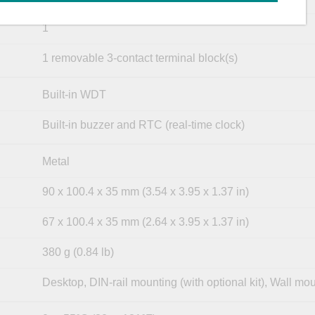
1
1 removable 3-contact terminal block(s)
Built-in WDT
Built-in buzzer and RTC (real-time clock)
Metal
90 x 100.4 x 35 mm (3.54 x 3.95 x 1.37 in)
67 x 100.4 x 35 mm (2.64 x 3.95 x 1.37 in)
380 g (0.84 lb)
Desktop, DIN-rail mounting (with optional kit), Wall mo