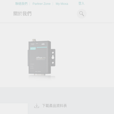
登入
聯絡我們
Partner Zone
My Moxa
關於我們
工業電腦
熱門話題
資源下載
x86 電腦
文件資料庫
ARM 電腦
案例研究
Moxa 人才小聯盟系統
掌握綠能脈動
強化 OT 網路
平板電腦
技術專文資料庫
掌握
如同美國職棒聯盟的人才育
探索 BESS（電池儲能系統）
閱讀更多網路安全專
解與
成，我們發展 Moxa 人才小聯
如何引領能源轉型，打造更潔
專家對工業網路安全
IIoT 閘道器
影片庫
造更
盟系統，透過這樣培育人才的
淨、更永續的能源環境。
實用建議，為 OT 系
模式，帶領同仁從小聯盟升上
堅實的防護力。
了解詳情
系統軟體
大聯盟，躍上國際舞台。
了解詳情
了解詳情
下載產品資料表