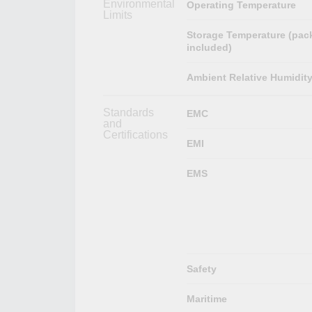
Environmental
Operating Temperature
Limits
Storage Temperature (pac
included)
Ambient Relative Humidit
Standards
EMC
and
Certifications
EMI
EMS
Safety
Maritime