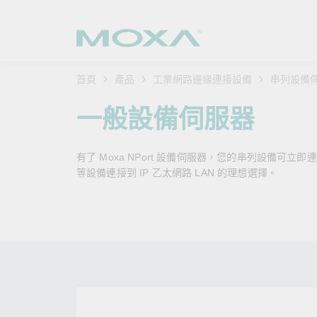
首頁
產品
工業網路邊緣連接設備
串列設備
工業網
產業聚
產品支
購買方
關於我
一般設備伺服器
乙太網
智慧製
軟體與
公司簡
搜
有了 Moxa NPort 設備伺服器，您的串列設備
安全路
軌道運
產品 FA
緣起與
等設備連接到 IP 乙太網路 LAN 的理想選擇。
無線 A
電力能
安全公
客戶經
行動通訊
石化油
軟體認
企業永
乙太網
海事船
產品生
政策
網路管
智慧交
核心價
安全遠
加入我
您的 M