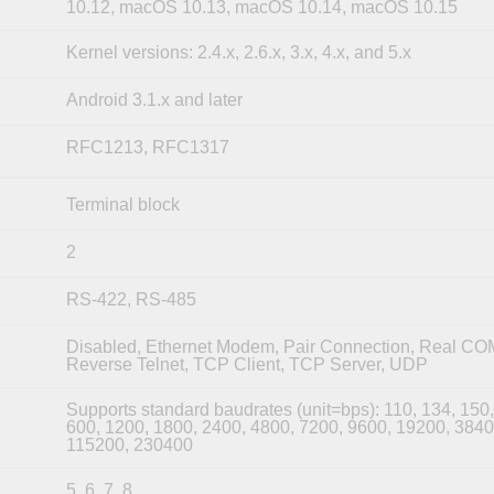
10.12, macOS 10.13, macOS 10.14, macOS 10.15
Kernel versions: 2.4.x, 2.6.x, 3.x, 4.x, and 5.x
Android 3.1.x and later
RFC1213, RFC1317
Terminal block
2
RS-422, RS-485
Disabled, Ethernet Modem, Pair Connection, Real CO
Reverse Telnet, TCP Client, TCP Server, UDP
Supports standard baudrates (unit=bps): 110, 134, 150,
600, 1200, 1800, 2400, 4800, 7200, 9600, 19200, 3840
115200, 230400
5, 6, 7, 8