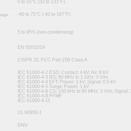
0 to 55°C (32 to 131°F)
-40 to 75°C (-40 to 167°F)
kage
5 to 95% (non-condensing)
y
EN 55032/24
CISPR 32, FCC Part 15B Class A
IEC 61000-4-2 ESD: Contact: 4 kV; Air: 8 kV
IEC 61000-4-3 RS: 80 MHz to 1 GHz: 3 V/m
IEC 61000-4-4 EFT: Power: 1 kV; Signal: 0.5 kV
IEC 61000-4-5 Surge: Power: 1 kV
IEC 61000-4-6 CS: 150 kHz to 80 MHz: 3 V/m; Signal:
IEC 61000-4-8 PFMF
IEC 61000-4-11
UL 60950-1
DNV