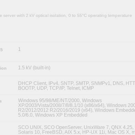
全設備
活動
IP 攝影機和影像伺服器
 server with 2 kV optical isolation, 0 to 55°C operating temperature
1
45
1.5 kV (built-in)
tion
DHCP Client, IPv4, SNTP, SMTP, SNMPv1, DNS, HTT
BOOTP, UDP, TCP/IP, Telnet, ICMP
Windows 95/98/ME/NT/2000, Windows
s
XP/2003/Vista/2008/7/8/8.1/10 (x86/x64), Windows 20
R2/2012/2012 R2/2016/2019 (x64), Windows Embedd
5.0/6.0, Windows XP Embedded
SCO UNIX, SCO OpenServer, UnixWare 7, QNX 4.25,
Solaris 10, FreeBSD, AIX 5.x, HP-UX 11i, Mac OS X,