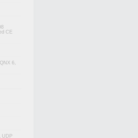
08
ed CE
 QNX 6,
, UDP