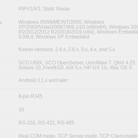
RIPV1/V2, Static Route
Windows 95/98/ME/NT/2000, Windows
s
XP/2003/Vista/2008/7/8/8.1/10 (x86/x64), Windows 20
R2/2012/2012 R2/2016/2019 (x64), Windows Embedd
5.0/6.0, Windows XP Embedded
Kernel versions: 2.4.x, 2.6.x, 3.x, 4.x, and 5.x
SCO UNIX, SCO OpenServer, UnixWare 7, QNX 4.25,
Solaris 10, FreeBSD, AIX 5.x, HP-UX 11i, Mac OS X
Android 3.1.x and later
8-pin RJ45
16
RS-232, RS-422, RS-485
Real COM mode, TCP Server mode, TCP Client mode