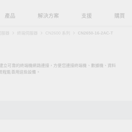
產品
解決方案
支援
購買
伺服器
終端伺服器
CN2600 系列
CN2650-16-2AC-T
路基礎設施
焦
援
式
們
工業網路邊緣連接設備
技術應用
維修與保固
實踐 Moxa 理念
路交換器
造
文件
介
串列設備伺服器
工業網路資安
產品維修服務/RMA
尋經銷商
聯繫 Moxa
便建立可靠的終端機網路連接，方便您連接終端機、數據機、資料
由器
輸
Qs
創新
串列轉接器
時效性網路 (TSN)
保固政策
創造永續價值
強化 OT 網路安全
和流程能善用這些設備。
P/橋接器/用戶端
源
告
驗與成功
協定閘道器
單對乙太網路 (SPE)
Moxa 致力實踐綠色產品政
閱讀更多網路安全專文以
策，確保產品和服務全面符合
專家對工業網路安全的見
閘道器/路由器
氣
證管理
續發展
USB 轉串列轉接器/USB 集線器
Ethernet-APL
國際和本土綠色產品規範。
實用建議，為 OT 系統打
堅實的防護力。
了解詳情
路媒體轉換器
舶
命週期管理政策
多埠串列擴充板
5G 專網
了解詳情
理軟體
通
值觀與行為準則
控制器和 I/O
OT 數據整合與應用
端存取
們
OPC UA 軟體
工業物聯網
oxa 產品需要協助嗎？
聯絡技術支援團隊