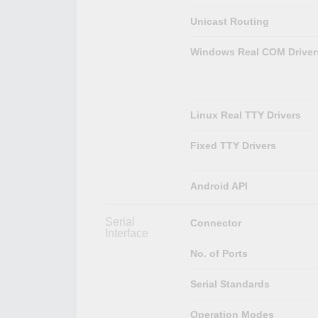
Unicast Routing
Windows Real COM Driver
Linux Real TTY Drivers
Fixed TTY Drivers
Android API
Serial
Connector
Interface
No. of Ports
Serial Standards
Operation Modes