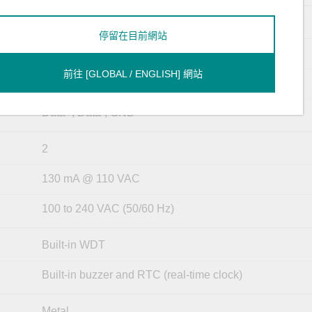
TxD, RxD, RTS, CTS, DTR, DSR, DCD, GND
停留在目前網站
Tx+, Tx-, Rx+, Rx-, GND
前往 [GLOBAL / ENGLISH] 網站
Tx+, Tx-, Rx+, Rx-, GND
Data+, Data-, GND
2
130 mA @ 110 VAC
100 to 240 VAC (50/60 Hz)
Built-in WDT
Built-in buzzer and RTC (real-time clock)
Metal