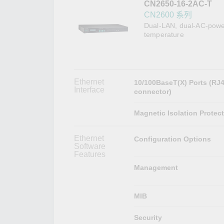
CN2650-16-2AC-T
網路安
新聞與
CN2600 系列
Dual-LAN, dual-AC-power
temperature
Ethernet
10/100BaseT(X) Ports (RJ
Interface
connector)
Magnetic Isolation Protec
Ethernet
Configuration Options
Software
Features
Management
MIB
Security