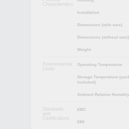
Characteristics
Installation
Dimensions (with ears)
Dimensions (without ears)
Weight
Environmental
Operating Temperature
Limits
Storage Temperature (pac
included)
Ambient Relative Humidit
Standards
EMC
and
Certifications
EMI