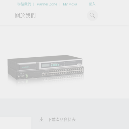
登入
聯絡我們
Partner Zone
My Moxa
關於我們
工業電腦
熱門話題
資源下載
x86 電腦
文件資料庫
ARM 電腦
案例研究
Moxa 人才小聯盟系統
掌握綠能脈動
強化 OT 網路
平板電腦
技術專文資料庫
掌握
如同美國職棒聯盟的人才育
探索 BESS（電池儲能系統）
閱讀更多網路安全專
解與
成，我們發展 Moxa 人才小聯
如何引領能源轉型，打造更潔
專家對工業網路安全
IIoT 閘道器
影片庫
造更
盟系統，透過這樣培育人才的
淨、更永續的能源環境。
實用建議，為 OT 系
模式，帶領同仁從小聯盟升上
堅實的防護力。
了解詳情
系統軟體
大聯盟，躍上國際舞台。
了解詳情
了解詳情
下載產品資料表