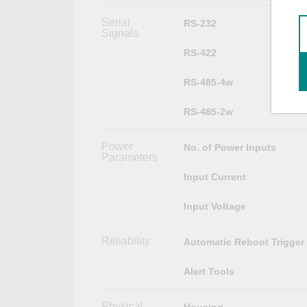
Serial
RS-232
Signals
RS-422
RS-485-4w
RS-485-2w
Power
No. of Power Inputs
Parameters
Input Current
Input Voltage
Reliability
Automatic Reboot Trigger
Alert Tools
Physical
Housing