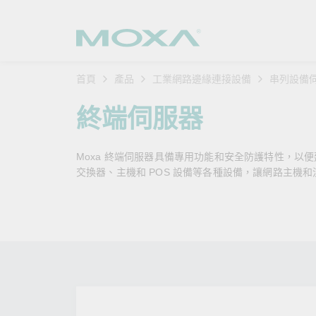
首頁
產品
工業網路邊緣連接設備
串列設備
工業網
產業聚
產品支
購買方
關於我
終端伺服器
乙太網
智慧製
軟體與
公司簡
搜
Moxa 終端伺服器具備專用功能和安全防護特性，以
安全路
軌道運
產品 FA
緣起與
交換器、主機和 POS 設備等各種設備，讓網路主機
無線 A
電力能
安全公
客戶經
行動通訊
石化油
軟體認
企業永
乙太網
海事船
產品生
政策
網路管
智慧交
核心價
安全遠
加入我
您的 M