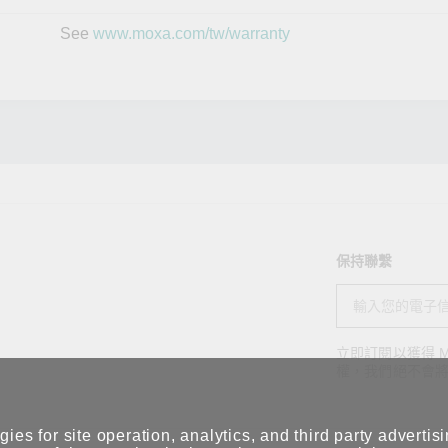
See
www.moxa.com/tw/warranty
保持聯繫
立即訂閱以獲得 M
權，我們絕不會
ies for site operation, analytics, and third party advertis