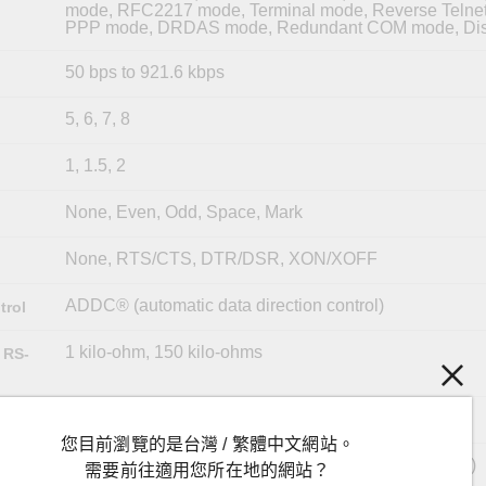
mode, RFC2217 mode, Terminal mode, Reverse Telne
PPP mode, DRDAS mode, Redundant COM mode, Dis
50 bps to 921.6 kbps
5, 6, 7, 8
1, 1.5, 2
None, Even, Odd, Space, Mark
None, RTS/CTS, DTR/DSR, XON/XOFF
ADDC® (automatic data direction control)
trol
1 kilo-ohm, 150 kilo-ohms
 RS-
120 ohms
您目前瀏覽的是台灣 / 繁體中文網站。
RS-232 (TxD, RxD, GND), 8-pin RJ45 (19200, n, 8, 1)
需要前往適用您所在地的網站？