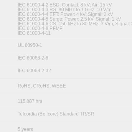
IEC 61000-4-2 ESD: Contact: 8 kV; Air: 15 kV
IEC 61000-4-3 RS: 80 MHz to 1 GHz: 10 V/m
IEC 61000-4-4 EFT: Power: 4 kV; Signal: 2 kV
IEC 61000-4-5 Surge: Power: 2.5 kV; Signal: 1 kV
IEC 61000-4-6 CS: 150 kHz to 80 MHz: 3 V/m; Signal:
IEC 61000-4-8 PFMF
IEC 61000-4-11
UL 60950-1
IEC 60068-2-6
IEC 60068-2-32
RoHS, CRoHS, WEEE
115,887 hrs
Telcordia (Bellcore) Standard TR/SR
5 years