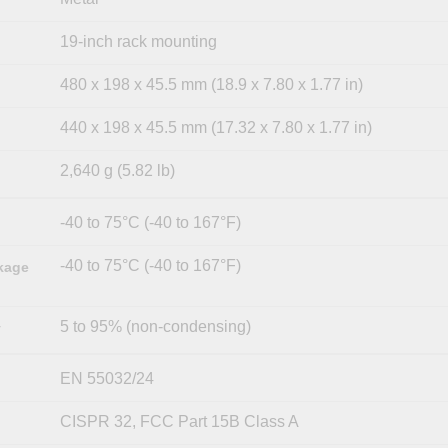
19-inch rack mounting
480 x 198 x 45.5 mm (18.9 x 7.80 x 1.77 in)
440 x 198 x 45.5 mm (17.32 x 7.80 x 1.77 in)
2,640 g (5.82 lb)
-40 to 75°C (-40 to 167°F)
-40 to 75°C (-40 to 167°F)
kage
5 to 95% (non-condensing)
y
EN 55032/24
CISPR 32, FCC Part 15B Class A