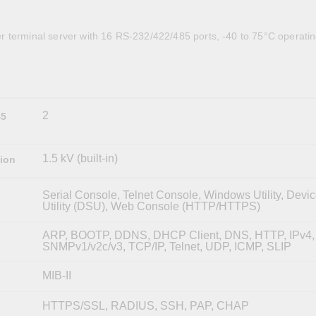
全設備
活動
IP 攝影機和影像伺服器
 terminal server with 16 RS-232/422/485 ports, -40 to 75°C operati
2
45
1.5 kV (built-in)
tion
Serial Console, Telnet Console, Windows Utility, Devi
Utility (DSU), Web Console (HTTP/HTTPS)
ARP, BOOTP, DDNS, DHCP Client, DNS, HTTP, IPv4,
SNMPv1/v2c/v3, TCP/IP, Telnet, UDP, ICMP, SLIP
MIB-II
HTTPS/SSL, RADIUS, SSH, PAP, CHAP