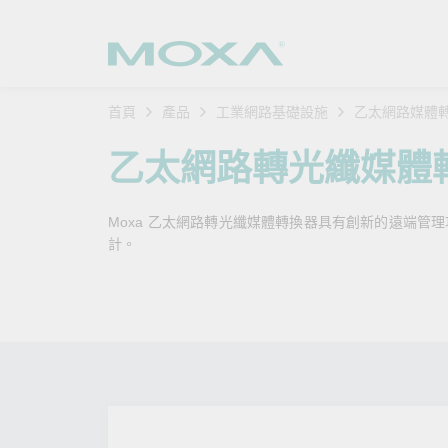
首頁
產品
工業網路基礎設施
乙太網路媒體
工業網
產業聚
產品支
購買方
關於我
乙太網路轉光纖媒體
乙太網
智慧製
軟體與
公司簡
搜
Moxa 乙太網路轉光纖媒體轉換器具有創新的遠端管
安全路
軌道運
產品 FA
緣起與
計。
無線 A
電力能
安全公
客戶經
行動通訊
石化油
軟體認
企業永
乙太網
海事船
產品生
政策
網路管
智慧交
核心價
安全遠
加入我
您的 M