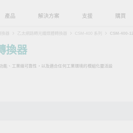
產品
解決方案
支援
購買
轉換器
乙太網路轉光纖媒體轉換器
CSM-400 系列
CSM-400-1
路基礎設施
焦
援
式
們
工業網路邊緣連接設備
技術應用
維修與保固
實踐 Moxa 理念
轉換器
路交換器
造
文件
介
串列設備伺服器
工業網路資安
產品維修服務/RMA
尋經銷商
聯繫 Moxa
理功能、工業級可靠性，以及適合任何工業環境的模組化靈活設
由器
輸
Qs
創新
串列轉接器
時效性網路 (TSN)
保固政策
創造永續價值
強化 OT 網路安全
P/橋接器/用戶端
源
告
驗與成功
協定閘道器
單對乙太網路 (SPE)
Moxa 致力實踐綠色產品政
閱讀更多網路安全專文以
策，確保產品和服務全面符合
專家對工業網路安全的見
閘道器/路由器
氣
證管理
續發展
USB 轉串列轉接器/USB 集線器
Ethernet-APL
國際和本土綠色產品規範。
實用建議，為 OT 系統打
堅實的防護力。
了解詳情
路媒體轉換器
舶
命週期管理政策
多埠串列擴充板
5G 專網
了解詳情
理軟體
通
值觀與行為準則
控制器和 I/O
OT 數據整合與應用
端存取
們
OPC UA 軟體
工業物聯網
oxa 產品需要協助嗎？
聯絡技術支援團隊