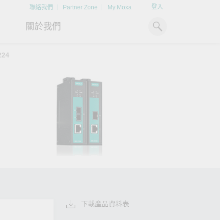
登入
聯絡我們
Partner Zone
My Moxa
關於我們
224
工業電腦
熱門話題
資源下載
x86 電腦
文件資料庫
ARM 電腦
案例研究
Moxa 人才小聯盟系統
掌握綠能脈動
強化 OT 網路
平板電腦
技術專文資料庫
掌握
如同美國職棒聯盟的人才育
探索 BESS（電池儲能系統）
閱讀更多網路安全專
解與
成，我們發展 Moxa 人才小聯
如何引領能源轉型，打造更潔
專家對工業網路安全
IIoT 閘道器
影片庫
造更
盟系統，透過這樣培育人才的
淨、更永續的能源環境。
實用建議，為 OT 系
模式，帶領同仁從小聯盟升上
堅實的防護力。
了解詳情
系統軟體
大聯盟，躍上國際舞台。
了解詳情
了解詳情
下載產品資料表