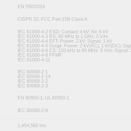
EN 55032/24
CISPR 32, FCC Part 15B Class A
IEC 61000-4-2 ESD: Contact: 4 kV; Air: 8 kV
IEC 61000-4-3 RS: 80 MHz to 1 GHz: 3 V/m
IEC 61000-4-4 EFT: Power: 2 kV; Signal: 1 kV
IEC 61000-4-5 Surge: Power: 2 kV(AC), 1 kV(DC); Sign
IEC 61000-4-6 CS: 150 kHz to 80 MHz: 3 V/m; Signal:
IEC 61000-4-8 PFMF
IEC 61000-4-11
IEC 60068-2-1
IEC 60068-2-14
IEC 60068-2-2
IEC 60068-2-3
EN 60950-1, UL 60950-1
IEC 60068-2-6
1,454,560 hrs