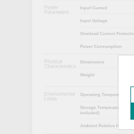
Power
Input Current
Parameters
Input Voltage
Overload Current Protecti
Power Consumption
Physical
Dimensions
Characteristics
Weight
Environmental
Operating Temperature
Limits
Storage Temperature (pac
included)
Ambient Relative Humidit