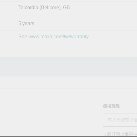
Telcordia (Bellcore), GB
5 years
See
www.moxa.com/tw/warranty
保持聯繫
立即訂閱以獲得 M