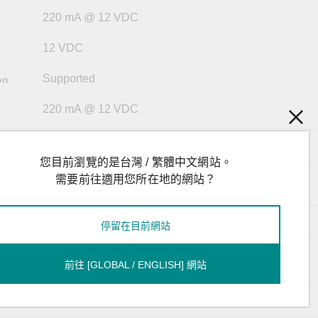
220 mA @ 12 VDC
12 VDC
Supported
on
220 mA @ 12 VDC
86.8 x 124.3 x 21 mm (3.42 x 4.89 x 0.83 in)
您目前瀏覽的是台灣 / 繁體中文網站。
Packaged: 180 g (0.40 lb)
需要前往適用您所在地的網站？
Product only: 125 g (0.28 lb)
-20 to 55°C (-4 to 131°F)
停留在目前網站
-40 to 85°C (-40 to 185°F)
kage
前往 [GLOBAL / ENGLISH] 網站
5 to 95% (non-condensing)
y