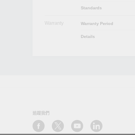
Standards
Warranty
Warranty Period
Details
追蹤我們