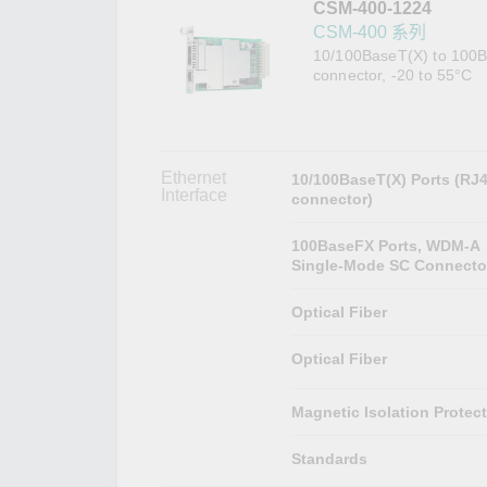
CSM-400-1224
網路安
新聞與
CSM-400 系列
10/100BaseT(X) to 100B
connector, -20 to 55°C
Ethernet
10/100BaseT(X) Ports (RJ
Interface
connector)
100BaseFX Ports, WDM-A
Single-Mode SC Connecto
Optical Fiber
Optical Fiber
Magnetic Isolation Protec
Standards