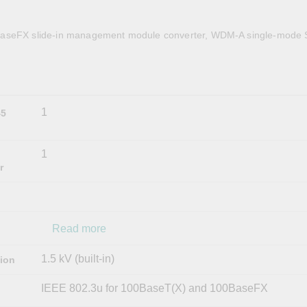
全設備
活動
IP 攝影機和影像伺服器
aseFX slide-in management module converter, WDM-A single-mode
1
45
1
r
Read more
1.5 kV (built-in)
tion
IEEE 802.3u for 100BaseT(X) and 100BaseFX