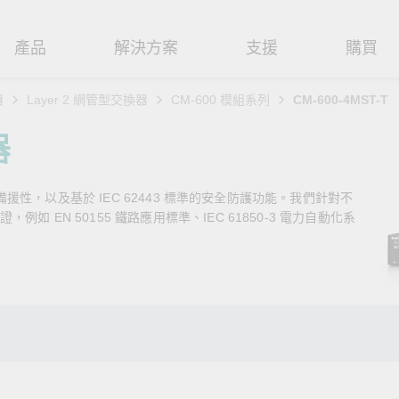
產品
解決方案
支援
購買
器
Layer 2 網管型交換器
CM-600 模組系列
CM-600-4MST-T
路基礎設施
焦
援
式
們
工業網路邊緣連接設備
技術應用
維修與保固
實踐 Moxa 理念
器
路交換器
造
文件
介
串列設備伺服器
工業網路資安
產品維修服務/RMA
尋經銷商
聯繫 Moxa
路備援性，以及基於 IEC 62443 標準的安全防護功能。我們針對不
由器
輸
Qs
創新
串列轉接器
時效性網路 (TSN)
保固政策
創造永續價值
強化 OT 網路安全
 EN 50155 鐵路應用標準、IEC 61850-3 電力自動化系
P/橋接器/用戶端
源
告
驗與成功
協定閘道器
單對乙太網路 (SPE)
Moxa 致力實踐綠色產品政
閱讀更多網路安全專文以
策，確保產品和服務全面符合
專家對工業網路安全的見
閘道器/路由器
氣
證管理
續發展
USB 轉串列轉接器/USB 集線器
Ethernet-APL
國際和本土綠色產品規範。
實用建議，為 OT 系統打
堅實的防護力。
了解詳情
路媒體轉換器
舶
命週期管理政策
多埠串列擴充板
5G 專網
了解詳情
理軟體
通
值觀與行為準則
控制器和 I/O
OT 數據整合與應用
端存取
們
OPC UA 軟體
工業物聯網
oxa 產品需要協助嗎？
聯絡技術支援團隊