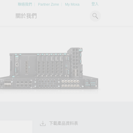
登入
聯絡我們
Partner Zone
My Moxa
關於我們
工業電腦
熱門話題
資源下載
x86 電腦
文件資料庫
ARM 電腦
案例研究
Moxa 人才小聯盟系統
掌握綠能脈動
強化 OT 網路
平板電腦
技術專文資料庫
掌握
如同美國職棒聯盟的人才育
探索 BESS（電池儲能系統）
閱讀更多網路安全專
解與
成，我們發展 Moxa 人才小聯
如何引領能源轉型，打造更潔
專家對工業網路安全
IIoT 閘道器
影片庫
造更
盟系統，透過這樣培育人才的
淨、更永續的能源環境。
實用建議，為 OT 系
模式，帶領同仁從小聯盟升上
堅實的防護力。
了解詳情
系統軟體
大聯盟，躍上國際舞台。
了解詳情
了解詳情
下載產品資料表