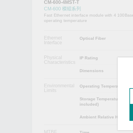
CM-600-4MST-T
網路安
新聞與
CM-600 模組系列
Fast Ethernet interface module with 4 100Bas
operating temperature
Ethernet
Optical Fiber
Interface
Physical
IP Rating
Characteristics
Dimensions
Environmental
Operating Temperature
Limits
Storage Temperature (pac
included)
Ambient Relative Humidit
MTBF
Time