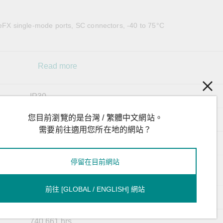
全設備
活動
IP 攝影機和影像伺服器
eFX single-mode ports, SC connectors, -40 to 75°C
Read more
IP30
您目前瀏覽的是台灣 / 繁體中文網站。
29.7 x 144.4 x 144.8 mm (1.17 x 5.69 x 5.7 in)
需要前往適用您所在地的網站？
-40 to 75°C (-40 to 167°F)
停留在目前網站
-40 to 85°C (-40 to 185°F)
kage
前往 [GLOBAL / ENGLISH] 網站
5 to 95% (non-condensing)
y
740,661 hrs