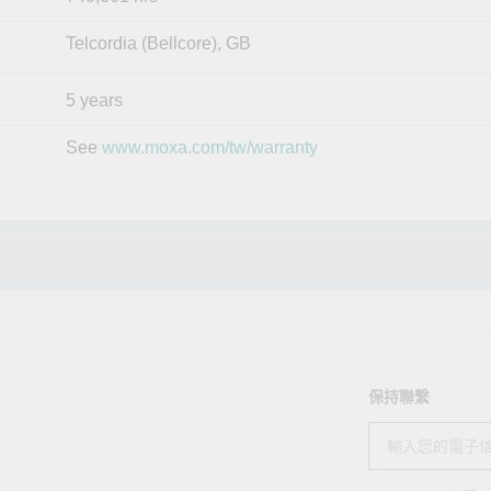
Telcordia (Bellcore), GB
5 years
See
www.moxa.com/tw/warranty
保持聯繫