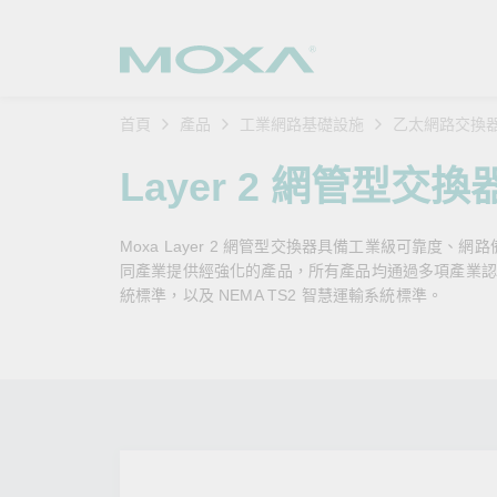
首頁
產品
工業網路基礎設施
乙太網路交換
工業網
產業聚
產品支
購買方
關於我
Layer 2 網管型交換
乙太網
智慧製
軟體與
公司簡
搜
Moxa Layer 2 網管型交換器具備工業級可靠度、網
安全路
軌道運
產品 FA
緣起與
同產業提供經強化的產品，所有產品均通過多項產業認證，例如
統標準，以及 NEMA TS2 智慧運輸系統標準。
無線 A
電力能
安全公
客戶經
行動通訊
石化油
軟體認
企業永
乙太網
海事船
產品生
政策
網路管
智慧交
核心價
安全遠
加入我
您的 M