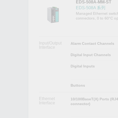
EDS-508A-MM-ST
網路安
新聞與
EDS-508A 系列
Managed Ethernet switch
connectors, 0 to 60°C o
Input/Output
Alarm Contact Channels
Interface
Digital Input Channels
Digital Inputs
Buttons
Ethernet
10/100BaseT(X) Ports (RJ
Interface
connector)