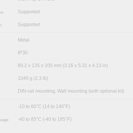
Supported
on
Supported
n
Metal
IP30
80.2 x 135 x 105 mm (3.16 x 5.31 x 4.13 in)
1040 g (2.3 lb)
DIN-rail mounting, Wall mounting (with optional kit)
-10 to 60°C (14 to 140°F)
-40 to 85°C (-40 to 185°F)
kage