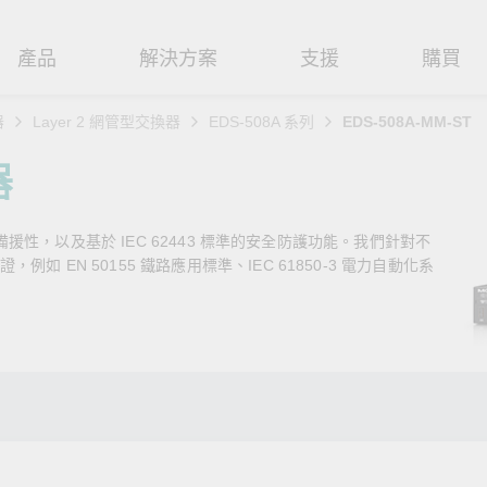
產品
解決方案
支援
購買
器
Layer 2 網管型交換器
EDS-508A 系列
EDS-508A-MM-ST
路基礎設施
焦
援
式
們
工業網路邊緣連接設備
技術應用
維修與保固
實踐 Moxa 理念
器
路交換器
造
文件
介
串列設備伺服器
工業網路資安
產品維修服務/RMA
尋經銷商
聯繫 Moxa
路備援性，以及基於 IEC 62443 標準的安全防護功能。我們針對不
由器
輸
Qs
創新
串列轉接器
時效性網路 (TSN)
保固政策
創造永續價值
強化 OT 網路安全
 EN 50155 鐵路應用標準、IEC 61850-3 電力自動化系
P/橋接器/用戶端
源
告
驗與成功
協定閘道器
單對乙太網路 (SPE)
Moxa 致力實踐綠色產品政
閱讀更多網路安全專文以
策，確保產品和服務全面符合
專家對工業網路安全的見
閘道器/路由器
氣
證管理
續發展
USB 轉串列轉接器/USB 集線器
Ethernet-APL
國際和本土綠色產品規範。
實用建議，為 OT 系統打
堅實的防護力。
了解詳情
路媒體轉換器
舶
命週期管理政策
多埠串列擴充板
5G 專網
了解詳情
理軟體
通
值觀與行為準則
控制器和 I/O
OT 數據整合與應用
端存取
們
OPC UA 軟體
工業物聯網
oxa 產品需要協助嗎？
聯絡技術支援團隊