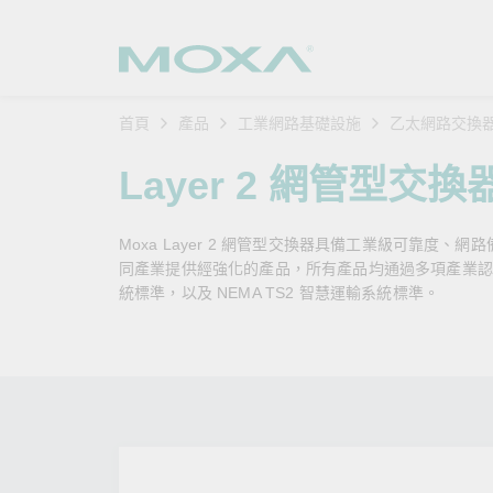
首頁
產品
工業網路基礎設施
乙太網路交換
工業網
產業聚
產品支
購買方
關於我
Layer 2 網管型交換
乙太網
智慧製
軟體與
公司簡
搜
Moxa Layer 2 網管型交換器具備工業級可靠度、網
安全路
軌道運
產品 FA
緣起與
同產業提供經強化的產品，所有產品均通過多項產業認證，例如
統標準，以及 NEMA TS2 智慧運輸系統標準。
無線 A
電力能
安全公
客戶經
行動通訊
石化油
軟體認
企業永
乙太網
海事船
產品生
政策
網路管
智慧交
核心價
安全遠
加入我
您的 M