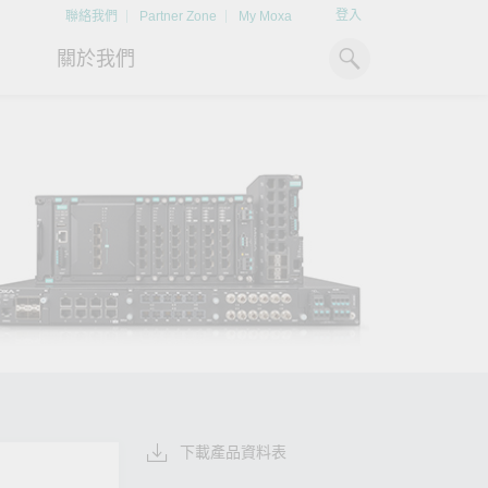
登入
聯絡我們
Partner Zone
My Moxa
關於我們
工業電腦
熱門話題
資源下載
x86 電腦
文件資料庫
ARM 電腦
案例研究
Moxa 人才小聯盟系統
掌握綠能脈動
強化 OT 網路
平板電腦
技術專文資料庫
掌握
如同美國職棒聯盟的人才育
探索 BESS（電池儲能系統）
閱讀更多網路安全專
解與
成，我們發展 Moxa 人才小聯
如何引領能源轉型，打造更潔
專家對工業網路安全
IIoT 閘道器
影片庫
造更
盟系統，透過這樣培育人才的
淨、更永續的能源環境。
實用建議，為 OT 系
模式，帶領同仁從小聯盟升上
堅實的防護力。
了解詳情
系統軟體
大聯盟，躍上國際舞台。
了解詳情
了解詳情
下載產品資料表