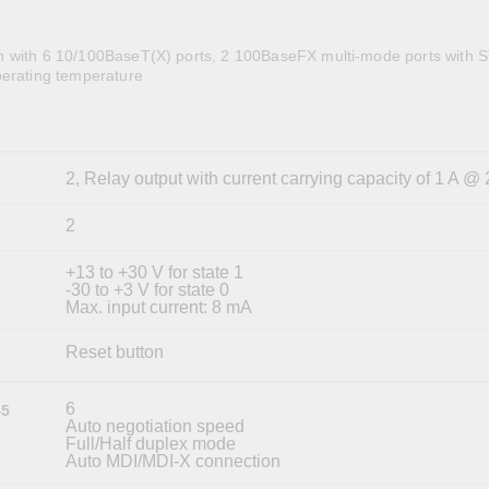
全設備
活動
IP 攝影機和影像伺服器
 with 6 10/100BaseT(X) ports, 2 100BaseFX multi-mode ports with 
perating temperature
2, Relay output with current carrying capacity of 1 A 
2
+13 to +30 V for state 1
-30 to +3 V for state 0
Max. input current: 8 mA
Reset button
6
45
Auto negotiation speed
Full/Half duplex mode
Auto MDI/MDI-X connection