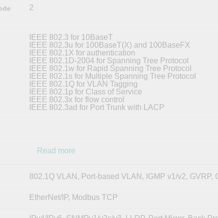
2
ode
IEEE 802.3 for 10BaseT
IEEE 802.3u for 100BaseT(X) and 100BaseFX
IEEE 802.1X for authentication
IEEE 802.1D-2004 for Spanning Tree Protocol
IEEE 802.1w for Rapid Spanning Tree Protocol
IEEE 802.1s for Multiple Spanning Tree Protocol
IEEE 802.1Q for VLAN Tagging
IEEE 802.1p for Class of Service
IEEE 802.3x for flow control
IEEE 802.3ad for Port Trunk with LACP
Read more
802.1Q VLAN, Port-based VLAN, IGMP v1/v2, GVRP
EtherNet/IP, Modbus TCP