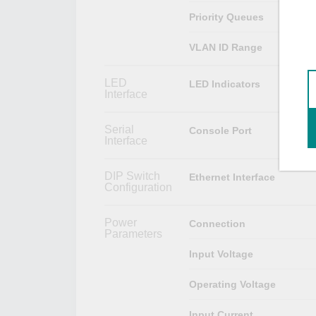
Priority Queues
VLAN ID Range
LED
LED Indicators
Interface
Serial
Console Port
Interface
DIP Switch
Ethernet Interface
Configuration
Power
Connection
Parameters
Input Voltage
Operating Voltage
Input Current