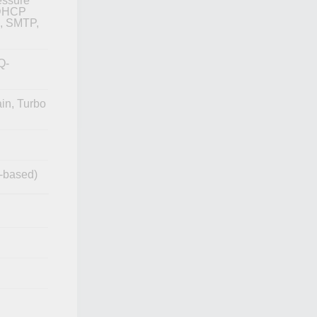
essure
 DHCP
N, SMTP,
Q-
in, Turbo
-based)