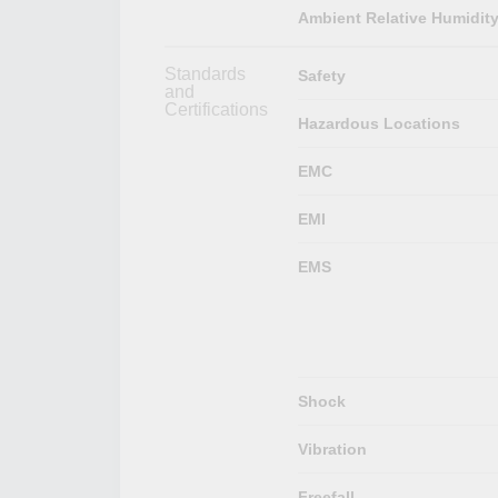
Ambient Relative Humidit
Standards
Safety
and
Certifications
Hazardous Locations
EMC
EMI
EMS
Shock
Vibration
Freefall