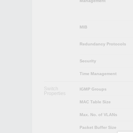
Management
MIB
Redundancy Protocols
Security
Time Management
Switch
IGMP Groups
Properties
MAC Table Size
Max. No. of VLANs
Packet Buffer Size