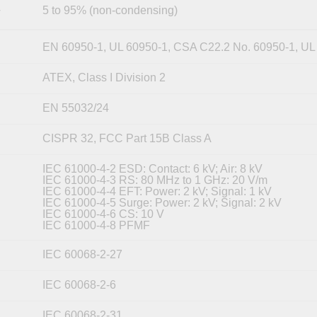
5 to 95% (non-condensing)
y
EN 60950-1, UL 60950-1, CSA C22.2 No. 60950-1, UL
ATEX, Class I Division 2
EN 55032/24
CISPR 32, FCC Part 15B Class A
IEC 61000-4-2 ESD: Contact: 6 kV; Air: 8 kV
IEC 61000-4-3 RS: 80 MHz to 1 GHz: 20 V/m
IEC 61000-4-4 EFT: Power: 2 kV; Signal: 1 kV
IEC 61000-4-5 Surge: Power: 2 kV; Signal: 2 kV
IEC 61000-4-6 CS: 10 V
IEC 61000-4-8 PFMF
IEC 60068-2-27
IEC 60068-2-6
IEC 60068-2-31