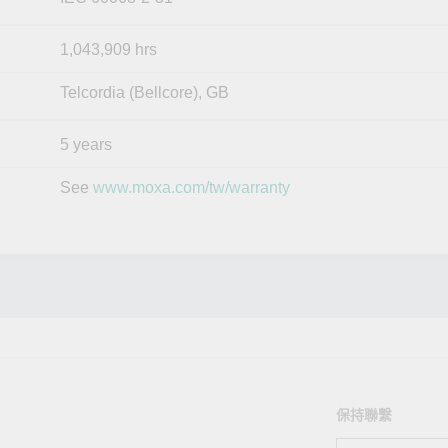
1,043,909 hrs
Telcordia (Bellcore), GB
5 years
See
www.moxa.com/tw/warranty
保持聯繫