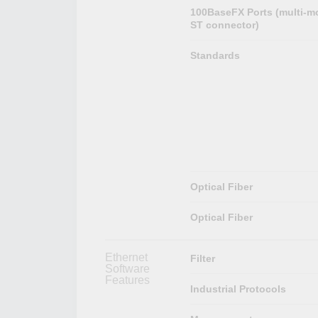
100BaseFX Ports (multi-m
ST connector)
Standards
Optical Fiber
Optical Fiber
Ethernet
Filter
Software
Features
Industrial Protocols