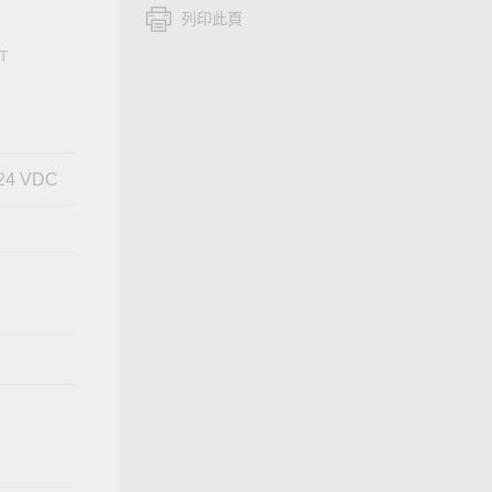
列印此頁
查看所有產品
ST
@ 24 VDC