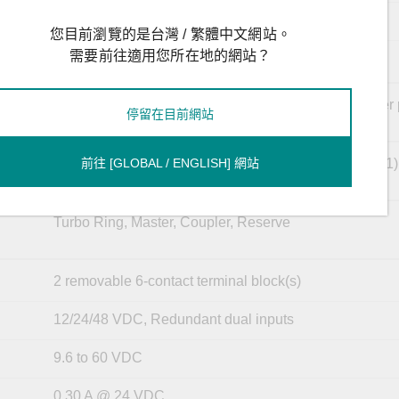
4
您目前瀏覽的是台灣 / 繁體中文網站。
需要前往適用您所在地的網站？
VID 1 to 4094
PWR1, PWR2, FAULT, 10/100M (TP port), 100M (fiber p
停留在目前網站
MSTR/HEAD, CPLR/TAIL
前往 [GLOBAL / ENGLISH] 網站
RS-232 (TxD, RxD, GND), 8-pin RJ45 (115200, n, 8, 1)
Turbo Ring, Master, Coupler, Reserve
2 removable 6-contact terminal block(s)
12/24/48 VDC, Redundant dual inputs
9.6 to 60 VDC
0.30 A @ 24 VDC