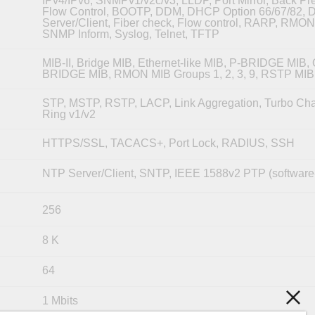
IPv4/IPv6, SNMPv1/v2c/v3, LLDP, Port Mirror, Back Pr
Flow Control, BOOTP, DDM, DHCP Option 66/67/82,
Server/Client, Fiber check, Flow control, RARP, RMO
SNMP Inform, Syslog, Telnet, TFTP
MIB-II, Bridge MIB, Ethernet-like MIB, P-BRIDGE MIB, 
BRIDGE MIB, RMON MIB Groups 1, 2, 3, 9, RSTP MIB
STP, MSTP, RSTP, LACP, Link Aggregation, Turbo Cha
Ring v1/v2
HTTPS/SSL, TACACS+, Port Lock, RADIUS, SSH
NTP Server/Client, SNTP, IEEE 1588v2 PTP (software
256
8 K
64
1 Mbits