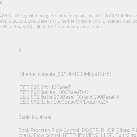
V
全設備
活動
IP 攝影機和影像伺服器
39-3 full Gigabit managed redundancy box, with 3 10/100/1000Base
ts, 1 10/100/1000BaseT(X) Ethernet console port, 1 isolated dual p
r 85 to 264 VAC), -40 to 85°C operating temperature
3
Ethernet console (10/100/1000Mbps RJ45)
IEEE 802.3 for 10BaseT
IEEE 802.3ab for 1000BaseT(X)
IEEE 802.3u for 100BaseT(X) and 100BaseFX
IEEE 802.3z for 1000BaseSX/LX/LHX/ZX
Static Multicast
Back Pressure Flow Control, BOOTP, DHCP Client, Fi
check, Flow control, HTTP, IPv4/IPv6, LLDP, Port Mirr