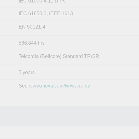
IEC 61000-4-11 DIPs
IEC 61850-3, IEEE 1613
EN 50121-4
566,844 hrs
Telcordia (Bellcore) Standard TR/SR
5 years
See
www.moxa.com/tw/warranty