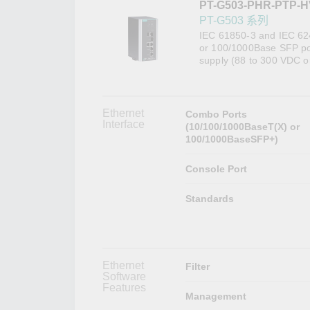
PT-G503-PHR-PTP-H
網路安
新聞與
PT-G503 系列
IEC 61850-3 and IEC 624
or 100/1000Base SFP por
supply (88 to 300 VDC o
Ethernet
Combo Ports
Interface
(10/100/1000BaseT(X) or
100/1000BaseSFP+)
Console Port
Standards
Ethernet
Filter
Software
Features
Management