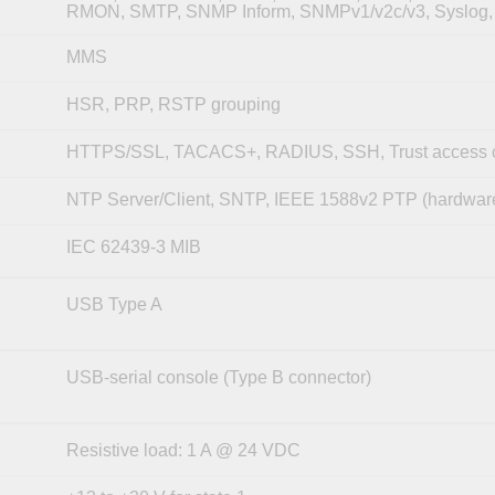
RMON, SMTP, SNMP Inform, SNMPv1/v2c/v3, Syslog, 
MMS
HSR, PRP, RSTP grouping
HTTPS/SSL, TACACS+, RADIUS, SSH, Trust access c
NTP Server/Client, SNTP, IEEE 1588v2 PTP (hardwar
IEC 62439-3 MIB
USB Type A
USB-serial console (Type B connector)
Resistive load: 1 A @ 24 VDC