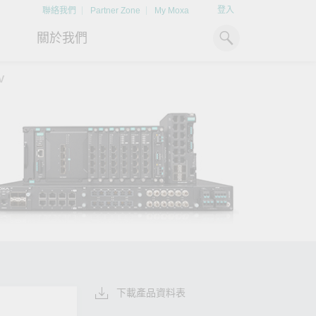
登入
聯絡我們
Partner Zone
My Moxa
關於我們
V
工業電腦
熱門話題
資源下載
x86 電腦
文件資料庫
ARM 電腦
案例研究
Moxa 人才小聯盟系統
掌握綠能脈動
強化 OT 網路
平板電腦
技術專文資料庫
掌握
如同美國職棒聯盟的人才育
探索 BESS（電池儲能系統）
閱讀更多網路安全專
解與
成，我們發展 Moxa 人才小聯
如何引領能源轉型，打造更潔
專家對工業網路安全
IIoT 閘道器
影片庫
造更
盟系統，透過這樣培育人才的
淨、更永續的能源環境。
實用建議，為 OT 系
模式，帶領同仁從小聯盟升上
堅實的防護力。
了解詳情
系統軟體
大聯盟，躍上國際舞台。
了解詳情
了解詳情
下載產品資料表