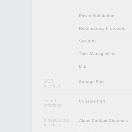
Power Substation
Redundancy Protocols
Security
Time Management
MIB
USB
Storage Port
Interface
Serial
Console Port
Interface
Input/Output
Alarm Contact Channels
Interface