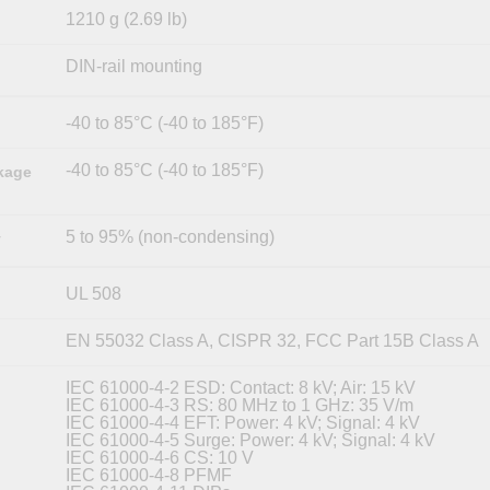
1210 g (2.69 lb)
DIN-rail mounting
-40 to 85°C (-40 to 185°F)
-40 to 85°C (-40 to 185°F)
kage
5 to 95% (non-condensing)
y
UL 508
EN 55032 Class A, CISPR 32, FCC Part 15B Class A
IEC 61000-4-2 ESD: Contact: 8 kV; Air: 15 kV
IEC 61000-4-3 RS: 80 MHz to 1 GHz: 35 V/m
IEC 61000-4-4 EFT: Power: 4 kV; Signal: 4 kV
IEC 61000-4-5 Surge: Power: 4 kV; Signal: 4 kV
IEC 61000-4-6 CS: 10 V
IEC 61000-4-8 PFMF