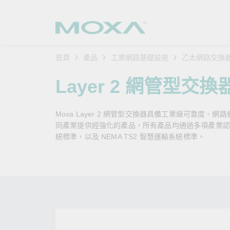
首頁
產品
工業網路基礎設施
乙太網路交換
工業網
產業聚
產品支
購買方
關於我
Layer 2 網管型交換
乙太網
智慧製
軟體與
公司簡
搜
Moxa Layer 2 網管型交換器具備工業級可靠度、網
安全路
軌道運
產品 FA
緣起與
同產業提供經強化的產品，所有產品均通過多項產業認證，例如
統標準，以及 NEMA TS2 智慧運輸系統標準。
無線 A
電力能
安全公
客戶經
行動通訊
石化油
軟體認
企業永
乙太網
海事船
產品生
政策
網路管
智慧交
核心價
安全遠
加入我
您的 M