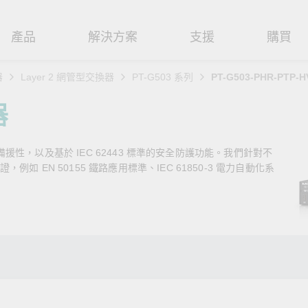
產品
解決方案
支援
購買
器
Layer 2 網管型交換器
PT-G503 系列
PT-G503-PHR-PTP-H
路基礎設施
焦
援
式
們
工業網路邊緣連接設備
技術應用
維修與保固
實踐 Moxa 理念
器
路交換器
造
文件
介
串列設備伺服器
工業網路資安
產品維修服務/RMA
尋經銷商
聯繫 Moxa
路備援性，以及基於 IEC 62443 標準的安全防護功能。我們針對不
由器
輸
Qs
創新
串列轉接器
時效性網路 (TSN)
保固政策
創造永續價值
強化 OT 網路安全
 EN 50155 鐵路應用標準、IEC 61850-3 電力自動化系
P/橋接器/用戶端
源
告
驗與成功
協定閘道器
單對乙太網路 (SPE)
Moxa 致力實踐綠色產品政
閱讀更多網路安全專文以
策，確保產品和服務全面符合
專家對工業網路安全的見
閘道器/路由器
氣
證管理
續發展
USB 轉串列轉接器/USB 集線器
Ethernet-APL
國際和本土綠色產品規範。
實用建議，為 OT 系統打
堅實的防護力。
了解詳情
路媒體轉換器
舶
命週期管理政策
多埠串列擴充板
5G 專網
了解詳情
理軟體
通
值觀與行為準則
控制器和 I/O
OT 數據整合與應用
端存取
們
OPC UA 軟體
工業物聯網
oxa 產品需要協助嗎？
聯絡技術支援團隊