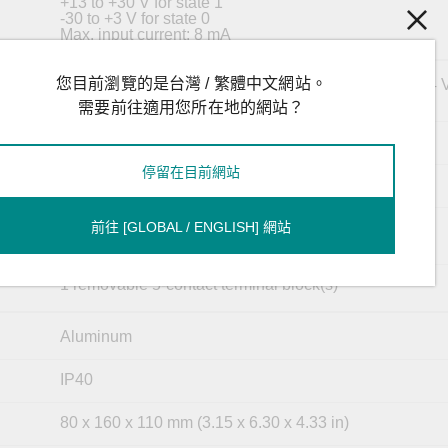
+13 to +30 V for state 1
-30 to +3 V for state 0
Max. input current: 8 mA
您目前瀏覽的是台灣 / 繁體中文網站。
Redundant dual inputs, 110/220 VAC/VDC (85 to 264 
to 300 VDC)
需要前往適用您所在地的網站？
Supported
on
停留在目前網站
Supported
n
0.260/0.170 A @ 110/220 VAC
前往 [GLOBAL / ENGLISH] 網站
0.150/0.080 A @ 110/220 VDC
1 removable 5-contact terminal block(s)
Aluminum
IP40
80 x 160 x 110 mm (3.15 x 6.30 x 4.33 in)