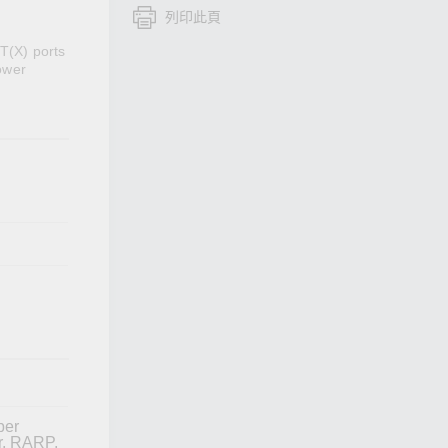
列印此頁
查看所有產品
T(X) ports
ower
ber
or, RARP,