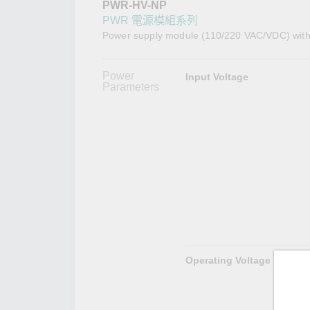
PWR-HV-NP
網路安
新聞與
PWR 電源模組系列
Power supply module (110/220 VAC/VDC) with 
Power
Input Voltage
Parameters
Operating Voltage