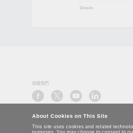
Details
追蹤我們
About Cookies on This Site
This site uses cookies and related technolog
purposes. You may choose to consent to our