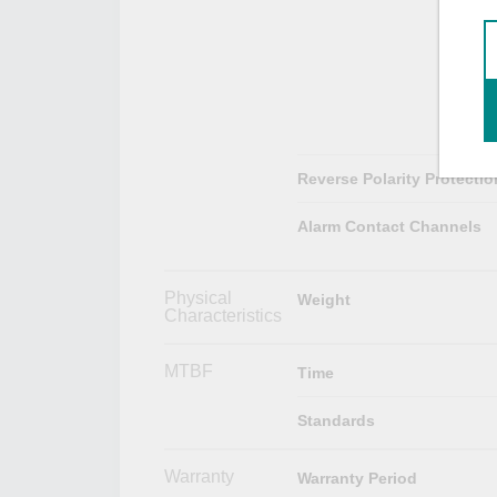
Reverse Polarity Protectio
Alarm Contact Channels
Physical
Weight
Characteristics
MTBF
Time
Standards
Warranty
Warranty Period