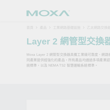
首頁
產品
工業網路基礎設施
乙太網路交換
工業網
產業聚
產品支
購買方
關於我
Layer 2 網管型交換
乙太網
智慧製
軟體與
公司簡
搜
Moxa Layer 2 網管型交換器具備工業級可靠度、網
安全路
軌道運
產品 FA
緣起與
同產業提供經強化的產品，所有產品均通過多項產業認證，例如
統標準，以及 NEMA TS2 智慧運輸系統標準。
無線 A
電力能
安全公
客戶經
行動通訊
石化油
軟體認
企業永
乙太網
海事船
產品生
政策
網路管
智慧交
核心價
安全遠
加入我
您的 M