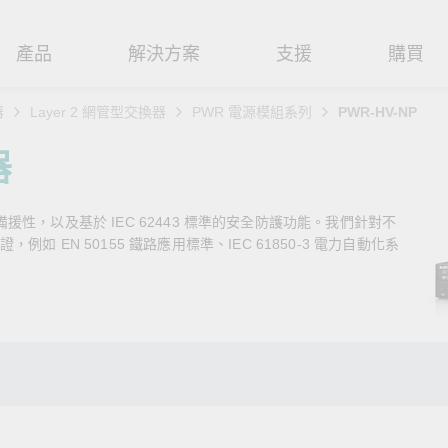
產品
解決方案
支援
購買
器
Layer 2 網管型交換器
PWR 電源模組系列
PWR-HV-NP
路基礎設施
焦
援
式
們
工業網路邊緣連接設備
技術應用
維修與保固
實踐 Moxa 理念
器
路交換器
造
文件
介
串列設備伺服器
工業網路資安
產品維修服務/RMA
尋經銷商
聯繫 Moxa
路備援性，以及基於 IEC 62443 標準的安全防護功能。我們針對不
由器
輸
Qs
創新
串列轉接器
時效性網路 (TSN)
保固政策
創造永續價值
強化 OT 網路安全
 EN 50155 鐵路應用標準、IEC 61850-3 電力自動化系
P/橋接器/用戶端
源
告
驗與成功
協定閘道器
單對乙太網路 (SPE)
Moxa 致力實踐綠色產品政
閱讀更多網路安全專文以
策，確保產品和服務全面符合
專家對工業網路安全的見
閘道器/路由器
氣
證管理
續發展
USB 轉串列轉接器/USB 集線器
Ethernet-APL
國際和本土綠色產品規範。
實用建議，為 OT 系統打
堅實的防護力。
了解詳情
路媒體轉換器
舶
命週期管理政策
多埠串列擴充板
5G 專網
了解詳情
理軟體
通
值觀與行為準則
控制器和 I/O
OT 數據整合與應用
端存取
們
OPC UA 軟體
工業物聯網
oxa 產品需要協助嗎？
聯絡技術支援團隊