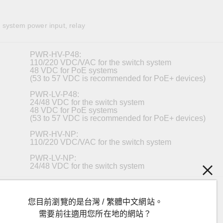
全設備
活動
IP 攝影機和影像伺服器
system power input, relay
PWR-HV-P48:
110/220 VDC/VAC for the switch system
48 VDC for PoE systems
(53 to 57 VDC is recommended for PoE+ devices)
PWR-LV-P48:
24/48 VDC for the switch system
48 VDC for PoE systems
(53 to 57 VDC is recommended for PoE+ devices)
PWR-HV-NP:
110/220 VDC/VAC for the switch system
PWR-LV-NP:
24/48 VDC for the switch system
PWR-HV-P48:
88 to 300 VDC, 90 to 264 VAC for the switch system
您目前瀏覽的是台灣 / 繁體中文網站。
46 to 57 VDC for PoE system
需要前往適用您所在地的網站？
PWR-LV-P48: