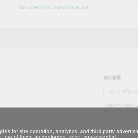
See
www.moxa.com/tw/warranty
保持聯繫
立即訂閱以獲得 M
權，我們絕不會
ies for site operation, analytics, and third party advertis
 use of these technologies, reject non-essential