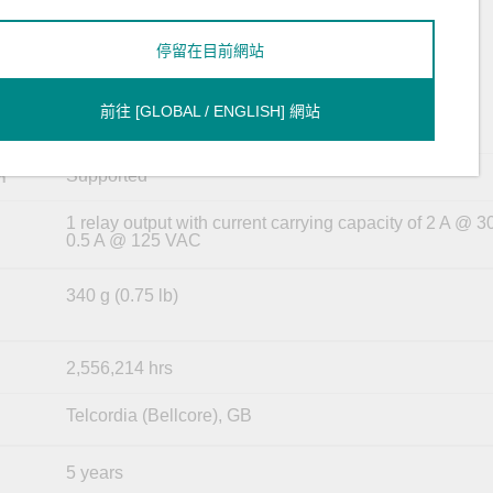
18 to 72 VDC for the switch system
46 to 57 VDC for PoE systems
停留在目前網站
PWR-HV-NP:
88 to 300 VDC, 90 to 264 VAC for the switch system
前往 [GLOBAL / ENGLISH] 網站
PWR-LV-NP:
18 to 72 VDC for the switch system
Supported
n
1 relay output with current carrying capacity of 2 A @ 
0.5 A @ 125 VAC
340 g (0.75 lb)
2,556,214 hrs
Telcordia (Bellcore), GB
5 years