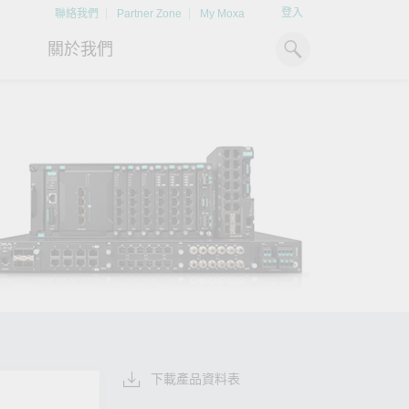
登入
聯絡我們
Partner Zone
My Moxa
關於我們
工業電腦
熱門話題
資源下載
x86 電腦
文件資料庫
ARM 電腦
案例研究
Moxa 人才小聯盟系統
掌握綠能脈動
強化 OT 網路
平板電腦
技術專文資料庫
掌握
如同美國職棒聯盟的人才育
探索 BESS（電池儲能系統）
閱讀更多網路安全專
解與
成，我們發展 Moxa 人才小聯
如何引領能源轉型，打造更潔
專家對工業網路安全
IIoT 閘道器
影片庫
造更
盟系統，透過這樣培育人才的
淨、更永續的能源環境。
實用建議，為 OT 系
模式，帶領同仁從小聯盟升上
堅實的防護力。
了解詳情
系統軟體
大聯盟，躍上國際舞台。
了解詳情
了解詳情
下載產品資料表