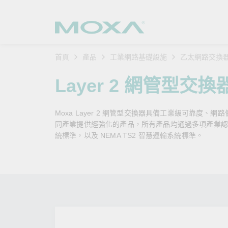
首頁
產品
工業網路基礎設施
乙太網路交換
工業網
產業聚
產品支
購買方
關於我
Layer 2 網管型交換
乙太網
智慧製
軟體與
公司簡
搜
Moxa Layer 2 網管型交換器具備工業級可靠度、網
安全路
軌道運
產品 FA
緣起與
同產業提供經強化的產品，所有產品均通過多項產業認證，例如
統標準，以及 NEMA TS2 智慧運輸系統標準。
無線 A
電力能
安全公
客戶經
行動通訊
石化油
軟體認
企業永
乙太網
海事船
產品生
政策
網路管
智慧交
核心價
安全遠
加入我
您的 M