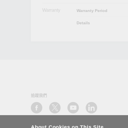
Warranty
Warranty Period
Details
追蹤我們
About Cookies on This Site