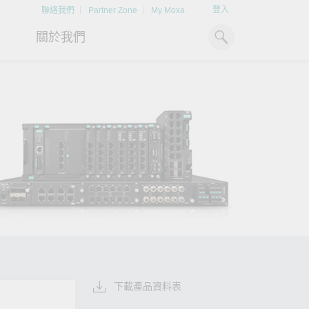
登入
聯絡我們
Partner Zone
My Moxa
關於我們
工業電腦
熱門話題
資源下載
x86 電腦
文件資料庫
ARM 電腦
案例研究
Moxa 人才小聯盟系統
掌握綠能脈動
強化 OT 網路
平板電腦
技術專文資料庫
掌握
如同美國職棒聯盟的人才育
探索 BESS（電池儲能系統）
閱讀更多網路安全專
解與
成，我們發展 Moxa 人才小聯
如何引領能源轉型，打造更潔
專家對工業網路安全
IIoT 閘道器
影片庫
造更
盟系統，透過這樣培育人才的
淨、更永續的能源環境。
實用建議，為 OT 系
模式，帶領同仁從小聯盟升上
堅實的防護力。
了解詳情
系統軟體
大聯盟，躍上國際舞台。
了解詳情
了解詳情
下載產品資料表