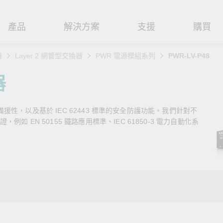
產品
解決方案
支援
購買
器
Layer 2 網管型交換器
PWR 電源模組系列
PWR-LV-P48
路基礎設施
焦
援
式
們
工業網路邊緣連接設備
技術應用
維修與保固
實踐 Moxa 理念
器
路交換器
造
文件
介
串列設備伺服器
工業網路資安
產品維修服務/RMA
尋經銷商
聯繫 Moxa
路備援性，以及基於 IEC 62443 標準的安全防護功能。我們針對不
由器
輸
Qs
創新
串列轉接器
時效性網路 (TSN)
保固政策
創造永續價值
強化 OT 網路安全
 EN 50155 鐵路應用標準、IEC 61850-3 電力自動化系
P/橋接器/用戶端
源
告
驗與成功
協定閘道器
單對乙太網路 (SPE)
Moxa 致力實踐綠色產品政
閱讀更多網路安全專文以
策，確保產品和服務全面符合
專家對工業網路安全的見
閘道器/路由器
氣
證管理
續發展
USB 轉串列轉接器/USB 集線器
Ethernet-APL
國際和本土綠色產品規範。
實用建議，為 OT 系統打
堅實的防護力。
了解詳情
路媒體轉換器
舶
命週期管理政策
多埠串列擴充板
5G 專網
了解詳情
理軟體
通
值觀與行為準則
控制器和 I/O
OT 數據整合與應用
端存取
們
OPC UA 軟體
工業物聯網
oxa 產品需要協助嗎？
聯絡技術支援團隊