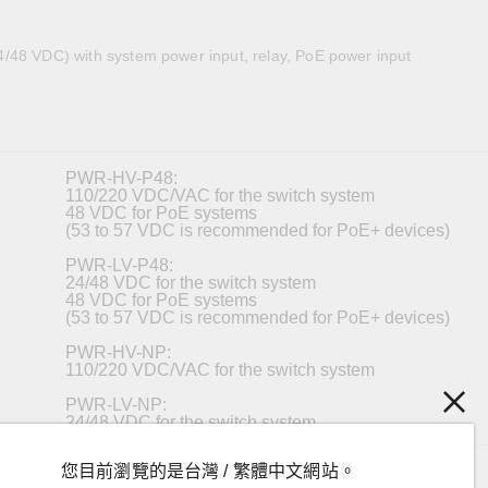
全設備
活動
IP 攝影機和影像伺服器
/48 VDC) with system power input, relay, PoE power input
PWR-HV-P48:
110/220 VDC/VAC for the switch system
48 VDC for PoE systems
(53 to 57 VDC is recommended for PoE+ devices)
PWR-LV-P48:
24/48 VDC for the switch system
48 VDC for PoE systems
(53 to 57 VDC is recommended for PoE+ devices)
PWR-HV-NP:
110/220 VDC/VAC for the switch system
PWR-LV-NP:
24/48 VDC for the switch system
PWR-HV-P48:
您目前瀏覽的是台灣 / 繁體中文網站。
88 to 300 VDC, 90 to 264 VAC for the switch system