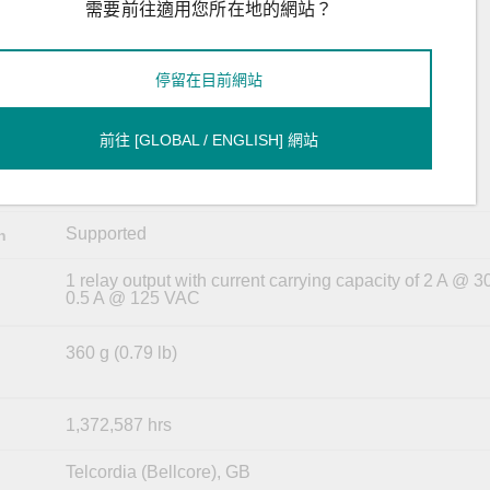
需要前往適用您所在地的網站？
46 to 57 VDC for PoE system
PWR-LV-P48:
18 to 72 VDC for the switch system
停留在目前網站
46 to 57 VDC for PoE systems
PWR-HV-NP:
88 to 300 VDC, 90 to 264 VAC for the switch system
前往 [GLOBAL / ENGLISH] 網站
PWR-LV-NP:
18 to 72 VDC for the switch system
Supported
n
1 relay output with current carrying capacity of 2 A @ 
0.5 A @ 125 VAC
360 g (0.79 lb)
1,372,587 hrs
Telcordia (Bellcore), GB