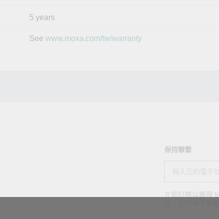
5 years
See
www.moxa.com/tw/warranty
保持聯繫
立即訂閱以獲得 M
權，我們絕不會