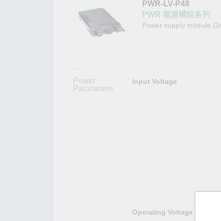
PWR-LV-P48
網路安
新聞與
PWR 電源模組系列
Power supply module (24
Power
Input Voltage
Parameters
Operating Voltage