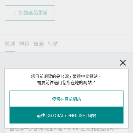
追蹤產品更新
概述
規格
資源
型號
簡介
您目前瀏覽的是台灣 / 繁體中文網站。
需要前往適用您所在地的網站？
ToughNet TN-4500B 系列 M12 網管型乙太網路交換
器專為鐵路應用所設計，適用於軌道車輛應用。 交換
停留在目前網站
器使用 M12 圓形接頭，確保連接緊密牢固，確保在振
動和衝擊常見的工業環境中可正常運作。TN-4500B
系列乙太網路交換器提供 8 至 28 個乙太網路連接埠，
前往 [GLOBAL / ENGLISH] 網站
含或不含 IEEE 802.3at/af 標準的 PoE 功能。Gigabit
型號進一步配備高達 8 個 Gigabit 乙太網路連接埠。