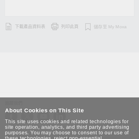
下載產品資料表
列印此頁
儲存至 My Moxa
追蹤我們
About Cookies on This Site
This site uses cookies and related technologies for
site operation, analytics, and third party advertising
purposes. You may choose to consent to our use of
these technologies, reject non-essential