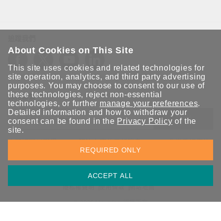
追蹤我們
About Cookies on This Site
This site uses cookies and related technologies for
site operation, analytics, and third party advertising
purposes. You may choose to consent to our use of
these technologies, reject non-essential
保持聯繫
technologies, or further
manage your preferences
.
Detailed information and how to withdraw your
送出
consent can be found in the
Privacy Policy
of the
site.
立即訂閱以獲得 Moxa 解決方案的最新消息。Moxa 非常重視您的
REQUIRED ONLY
隱私權，我們絕不會將您的電子郵件提供給任何人。
ACCEPT ALL
資訊安全聲明
請勿分享我的個人資訊
COOKIE 偏好設定
隱私權聲明
使用條款
網站地圖
© 2026 Moxa Inc. 版權所有
台灣 / 繁體中文