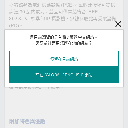
器被歸類為電源供應設備 (PSE)，每個連接埠可提供
高達 30 瓦的電力，並且可供電給符合 IEEE
802.3at/af 標準的 IP 攝影機、無線存取點等受電設備
(PD)。
您目前瀏覽的是台灣 / 繁體中文網站。
TN-G4500 系列結合了 24 至 110 VDC 的寬電源輸入
需要前往適用您所在地的網站？
範圍，讓您可以在全球各地使用相同類型的電源，並
採用隔離式雙電源輸入設計，可提高通訊系統的可靠
停留在目前網站
性。此外，-40 到 70°C 的寬廣操作溫度範圍，讓此設
備適合在嚴峻環境中應用。TN-G4500 系列符合 EN
50155 標準的必要部分，涵蓋操作溫度、電源輸入電
前往 [GLOBAL / ENGLISH] 網站
壓突波、ESD、振動、電源隔離，具有敷形塗層，以
確保適用於各種工業應用。
附加特色與優點