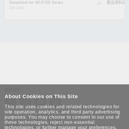
Datasheet for IM-6700 Series
產品資料表
930.6 KB
追蹤我們
About Cookies on This Site
This site uses cookies and related technologies for
site operation, analytics, and third party advertising
purposes. You may choose to consent to our use of
these technologies, reject non-essential
保持聯繫
technologies, or further
manage your preferences
.