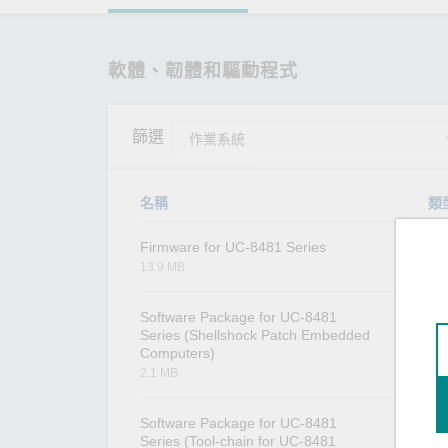
軟體、韌體和驅動程式
篩選
名稱
類
Firmware for UC-8481 Series
韌
13.9 MB
Software Package for UC-8481
軟
Series (Shellshock Patch Embedded
Computers)
2.1 MB
Software Package for UC-8481
軟
Series (Tool-chain for UC-8481