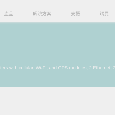
產品
解決方案
支援
購買
路基礎設施
焦
援
式
們
工業網路邊緣連接設備
技術應用
維修與保固
實踐 Moxa 理念
路交換器
造
文件
介
串列設備伺服器
工業網路資安
產品維修服務/RMA
尋經銷商
聯繫 Moxa
由器
輸
Qs
創新
串列轉接器
時效性網路 (TSN)
保固政策
創造永續價值
強化 OT 網路安全
rs with cellular, Wi-Fi, and GPS modules, 2 Ethernet, 2
P/橋接器/用戶端
源
告
驗與成功
協定閘道器
單對乙太網路 (SPE)
Moxa 致力實踐綠色產品政
閱讀更多網路安全專文以
策，確保產品和服務全面符合
專家對工業網路安全的見
閘道器/路由器
氣
證管理
續發展
USB 轉串列轉接器/USB 集線器
Ethernet-APL
國際和本土綠色產品規範。
實用建議，為 OT 系統打
堅實的防護力。
了解詳情
路媒體轉換器
舶
命週期管理政策
多埠串列擴充板
5G 專網
了解詳情
理軟體
通
值觀與行為準則
控制器和 I/O
OT 數據整合與應用
端存取
們
OPC UA 軟體
工業物聯網
oxa 產品需要協助嗎？
聯絡技術支援團隊