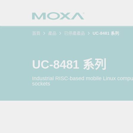
首頁
產品
已停產產品
UC-8481 系列
工業網
產業聚
產品支
購買方
關於我
乙太網
智慧製
軟體與
公司簡
搜
UC-8481 系列
安全路
軌道運
產品 FA
緣起與
Industrial RISC-based mobile Linux compute
無線 A
電力能
安全公
客戶經
sockets
行動通訊
石化油
軟體認
企業永
乙太網
海事船
產品生
政策
網路管
智慧交
核心價
安全遠
加入我
您的 M