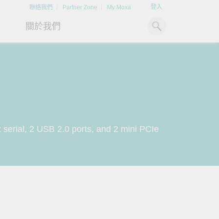
登入
聯絡我們
Partner Zone
My Moxa
關於我們
工業電腦
熱門話題
資源下載
x86 電腦
文件資料庫
ARM 電腦
案例研究
Moxa 人才小聯盟系統
掌握綠能脈動
強化 OT 網路
 serial, 2 USB 2.0 ports, and 2 mini PCIe
平板電腦
技術專文資料庫
掌握
如同美國職棒聯盟的人才育
探索 BESS（電池儲能系統）
閱讀更多網路安全專
解與
成，我們發展 Moxa 人才小聯
如何引領能源轉型，打造更潔
專家對工業網路安全
IIoT 閘道器
影片庫
造更
盟系統，透過這樣培育人才的
淨、更永續的能源環境。
實用建議，為 OT 系
模式，帶領同仁從小聯盟升上
堅實的防護力。
了解詳情
系統軟體
大聯盟，躍上國際舞台。
了解詳情
了解詳情