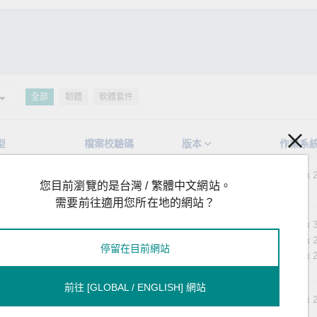
全部
韌體
軟體套件
型
檔案校驗碼
版本
作業系
體
SHA-512
v1.4
Linux 2
您目前瀏覽的是台灣 / 繁體中文網站。
需要前往適用您所在地的網站？
體套件
SHA-512
v1.0
Linux 
Linux 2
停留在目前網站
Linux 2
前往 [GLOBAL / ENGLISH] 網站
體套件
SHA-512
v4.1
Linux 2