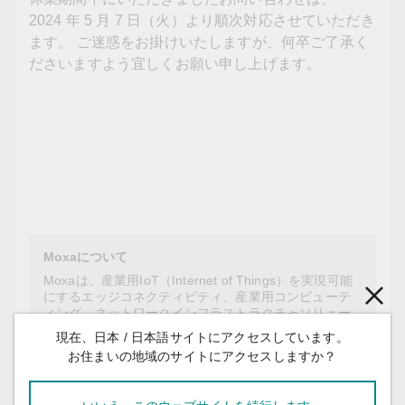
2024 年 5 月 7 日（火）より順次対応させていただき
ます。 ご迷惑をお掛けいたしますが、何卒ご了承く
ださいますよう宜しくお願い申し上げます。
Moxaについて
Moxaは、産業用IoT（Internet of Things）を実現可能
にするエッジコネクティビティ、産業用コンピューテ
ィング、ネットワークインフラストラクチャソリュー
ションのリーディングプロバイダです。産業界で35年
現在、日本 / 日本語サイトにアクセスしています。
以上の経験を誇るMoxaは、世界中で1億1800万台以上
お住まいの地域のサイトにアクセスしますか？
のデバイス接続を提供し、87か国以上に販売代理店お
よびサービスネットワークを持ちます。