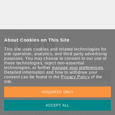
フォローする
About Cookies on This Site
This site uses cookies and related technologies for
site operation, analytics, and third party advertising
purposes. You may choose to consent to our use of
these technologies, reject non-essential
Moxaとつながり続けましょう！
technologies, or further
manage your preferences
.
Detailed information and how to withdraw your
送信
consent can be found in the
Privacy Policy
of the
site.
Moxaソリューションの最新アップデートにサインアップしま
REQUIRED ONLY
す。 Moxaではプライバシーを尊重しており、メールを他の人と
共有することはありません。
ACCEPT ALL
個人情報の共有を禁じます
COOKIE設定
プライバシーポリシー