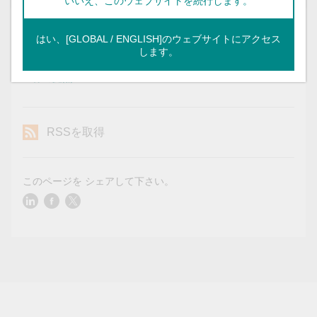
いいえ、このウェブサイトを続行します。
はい、[GLOBAL / ENGLISH]のウェブサイトにアクセス
japan@moxa.com
メディア連絡先
します。
世界の拠点
RSSを取得
このページを シェアして下さい。