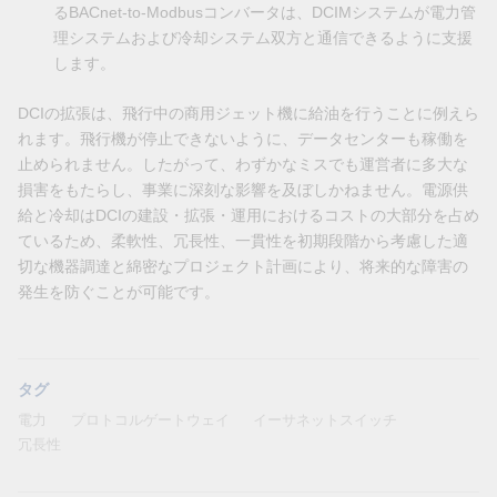
るBACnet-to-Modbusコンバータは、DCIMシステムが電力管
理システムおよび冷却システム双方と通信できるように支援
します。
DCIの拡張は、飛行中の商用ジェット機に給油を行うことに例えら
れます。飛行機が停止できないように、データセンターも稼働を
止められません。したがって、わずかなミスでも運営者に多大な
損害をもたらし、事業に深刻な影響を及ぼしかねません。電源供
給と冷却はDCIの建設・拡張・運用におけるコストの大部分を占め
ているため、柔軟性、冗長性、一貫性を初期段階から考慮した適
切な機器調達と綿密なプロジェクト計画により、将来的な障害の
発生を防ぐことが可能です。
タグ
電力
プロトコルゲートウェイ
イーサネットスイッチ
冗長性