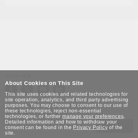
2025年11月18日
エッジの強化：AI革命に対応したセキュ
アなOTネットワークの構築
AIには多くの未開拓の可能性がありますが、それはまた両
刃の剣でもあります。AIの価値を引き出すためには、これ
フォローする
まで孤立していたシステムを開放し、そのデジタルフッ
トプリントを拡大させる必要があり、高度なAI駆動のサイ
About Cookies on This Site
バー攻撃を招くことになります。
This site uses cookies and related technologies for
site operation, analytics, and third party advertising
purposes. You may choose to consent to our use of
these technologies, reject non-essential
Moxaとつながり続けましょう！
technologies, or further
manage your preferences
.
Detailed information and how to withdraw your
送信
consent can be found in the
Privacy Policy
of the
site.