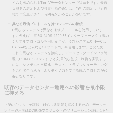
イムを求められるTier IVデータセンターでは重要です。最適
な機器の選定および設置計画の策定は、当初の想定よりも複
雑で作業量が多く、時間もかかることが多いです。
異なる通信プロトコルを持つシステムの接続
D異なるシステムは異なる通信プロトコルを使用していま
す。例えば、電力計はRS-422/485インターフェースや従来の
シリアルプロトコルを用いますが、冷却システムやHVACは
BACnetなど異なるOTプロトコルを使用します。このため、
これら異なるシステムを接続し、データセンターインフラ管
理（DCIM）システムによる効果的な監視・制御を実現する
には、システムの再構成、テスト、トラブルシューティング
を含む場合もある、より長く労力を要する統合プロセスが必
要となります。
既存のデータセンター運用への影響を最小限
に抑える
上記の２つの主要課題に対処し悪影響を緩和するため、データセ
ンター運用者はDCI拡張プロジェクトのソリューション評価にあた