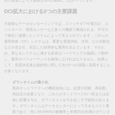
性の推進により大規模なDCIの成長につながっています。
DCI拡大における2つの主要課題
大規模なデータセンターインフラは、スイッチギアや電力計、コ
ントローラ、環境センサーなど多くの機器で構成される、不可欠
で相互に連携したシステムによって支えられています。これらの
運用技術（OT）システムは、重要な電源供給、冷却、ビル自動化
などが含まれ、安定した効率的な運用を支えています。そのた
め、異なるシステムに属する多様なハードウェアが協調して動作
し、最良のパフォーマンスを確保しなければなりません。結果と
して、意思決定者は接続性に関して次の2つの課題に直面すること
が多くなります。
ダウンタイムの最小化
既存ネットワークへの機器追加には、設置や試験、再起動、
再設定が必要となり、これらがネットワークの一部または全
体に影響を与え、ダウンタイムを引き起こす可能性がありま
す。ダウンタイムはデータセンターにとって大きなコスト要
因であり、特に99.995%の稼働率と年間25分未満のダウンタ