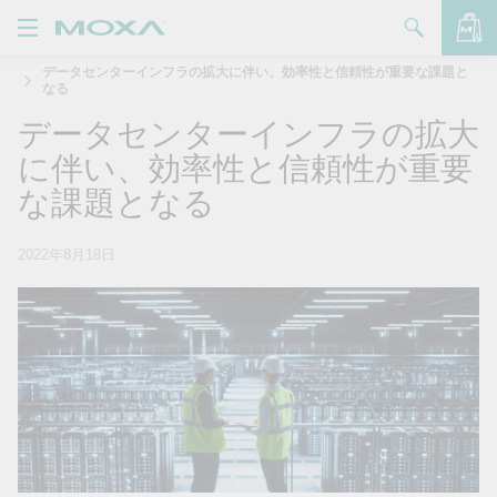
データセンターインフラの拡大に伴い、効率性と信頼性が重要な課題と
製品
なる
データセンターインフラの拡大
ソリューション
バッグを見る
に伴い、効率性と信頼性が重要
サポート
な課題となる
購入方法
2022年8月18日
Moxaについて
お問い合わせ
パートナー・ゾーン
My Moxa