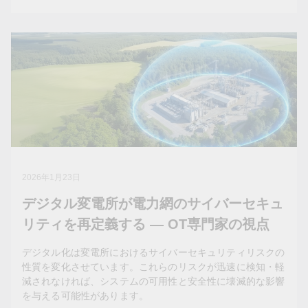
2026年2月25日
コンプライアンスのチェックリスト時代
は終わった—セキュアな開発と脆弱性ガ
バナンスによりCRAを優位性に変える
2024年12月に制定されたEUのサイバーセキュリティ規制
であるサイバーレジリエンス法（Cyber Resilience Act,
2026年1月23日
CRA）は、デジタル要素を備える製品に対し、市場参入
デジタル変電所が電力網のサイバーセキュ
の新たな基準を打ち立てつつあります。
リティを再定義する — OT専門家の視点
デジタル化は変電所におけるサイバーセキュリティリスクの
性質を変化させています。これらのリスクが迅速に検知・軽
減されなければ、システムの可用性と安全性に壊滅的な影響
を与える可能性があります。