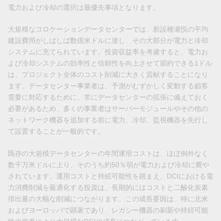
電力および冷却の選択は最優先事項となります。
大規模なコロケーションデータセンターでは、新設種瀬悦の平均
建設費用がしばしば数億米ドルに達し、その大部分が電力と冷却
システムに充てられています。投資収益率を考慮すると、電力お
よび冷却システムの効率性と信頼性を向上させて節約できる1ドル
は、プロジェクト全体のコスト削減に大きく貢献することになり
ます。データセンター事業者は、予測がむずかしく変動する顧客
需要に対応するために、常にデータセンターの拡張に備えておく
必要があるため、多くの事業者はサーバーモジュールやその他の
ネットワーク機器を追加する前に電力、冷却、監視機器を先行し
て設置することが一般的です。
既存の大規模データセンターの年間運用コストは、ほぼ例外なく
数千万米ドルに上り、そのうち約50％弱が電力および冷却に費や
されています。運用コストと持続可能性を踏まえ、DCIにおける電
力消費削減を最適化する投資は、長期的にはコストと二酸化炭素
排出量の大幅な削減につながります。この成長要因は、特に北米
およびヨーロッパで顕著であり、レガシー機器の刷新や持続可能