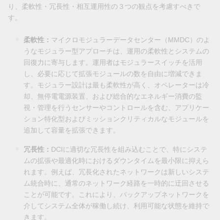
り、柔軟性・冗長性・相互運用性の３つの観点を考慮すべきで
す。
柔軟性：
マイクロモジュラーデータセンター（MMDC）のよ
うなモジュラー型アプローチは、運用の柔軟性とシステムの
回復力に寄与します。運用者はモジュラースイッチを活用
し、必要に応じて拡張モジュールの数を自由に増減できま
す。モジュラー設計は最も柔軟性が高く、オペレーターは冷
却、無停電電源装置、および総合的なエネルギー消費の監
視・管理を行うセンサーやコントロールを含む、アプリケー
ション特化型およびミッションクリティカルなモジュールを
追加して容量を拡張できます。
冗長性：
DCIに適切な冗長性を組み込むことで、特にシステ
ムの拡張や最適化時におけるダウンタイムを最小限に抑えら
れます。例えば、冗長化されたネットワークは新しいシステ
ム統合時に、通常のネットワーク経路を一時的に迂回させる
ことが可能です。これにより、バックアップネットワークを
介してシステム全体が稼働し続け、利用可能な状態を維持で
きます。