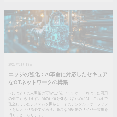
2026年1月23日
デジタル変電所が電力網のサイバーセキ
ュリティを再定義する — OT専門家の視
点
デジタル化は変電所におけるサイバーセキュリティリス
クの性質を変化させています。これらのリスクが迅速に
2025年11月18日
検知・軽減されなければ、システムの可用性と安全性に
エッジの強化：AI革命に対応したセキュア
壊滅的な影響を与える可能性があります。
なOTネットワークの構築
AIには多くの未開拓の可能性がありますが、それはまた両刃
の剣でもあります。AIの価値を引き出すためには、これまで
孤立していたシステムを開放し、そのデジタルフットプリン
トを拡大させる必要があり、高度なAI駆動のサイバー攻撃を
招くことになります。