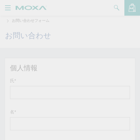
お問い合わせフォーム
製品
お問い合わせ
ソリューション
バッグを見る
サポート
購入方法
個人情報
Moxaについて
氏*
お問い合わせ
パートナー・ゾーン
名*
My Moxa