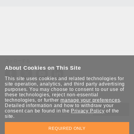
フォローする
About Cookies on This Site
This site uses cookies and related technologies for
site operation, analytics, and third party advertising
purposes. You may choose to consent to our use of
these technologies, reject non-essential
Moxaとつながり続けましょう！
technologies, or further
manage your preferences
.
Detailed information and how to withdraw your
送信
consent can be found in the
Privacy Policy
of the
site.
Moxaソリューションの最新アップデートにサインアップしま
REQUIRED ONLY
す。 Moxaではプライバシーを尊重しており、メールを他の人と